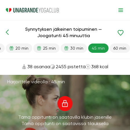
Synnytyksen jälkeinen toipuminen —
Valmiit oppitunnit
Raskaus
Synnytyksen jälkeen
Joogatunti 45 minuuttia
n
20 min
25 min
30 min
45 min
60 min
38 asanaa
2455 pistettä
368 kcal
Harjoittele videolla ·
45 min
Tämä oppitunti on saatavilla klubin jäsenille
Tämä oppitunti on saatavissa tilauksella