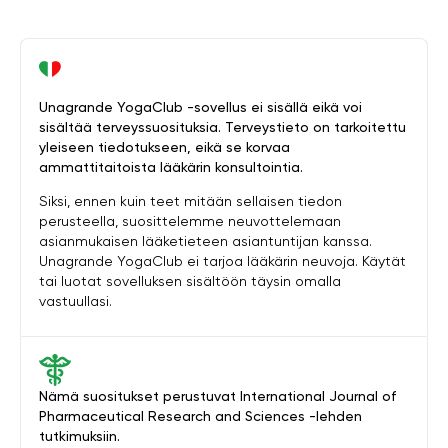
Unagrande YogaClub -sovellus ei sisällä eikä voi
sisältää terveyssuosituksia. Terveystieto on tarkoitettu
yleiseen tiedotukseen, eikä se korvaa
ammattitaitoista lääkärin konsultointia.
Siksi, ennen kuin teet mitään sellaisen tiedon
perusteella, suosittelemme neuvottelemaan
asianmukaisen lääketieteen asiantuntijan kanssa.
Unagrande YogaClub ei tarjoa lääkärin neuvoja. Käytät
tai luotat sovelluksen sisältöön täysin omalla
vastuullasi.
Nämä suositukset perustuvat International Journal of
Pharmaceutical Research and Sciences -lehden
tutkimuksiin.