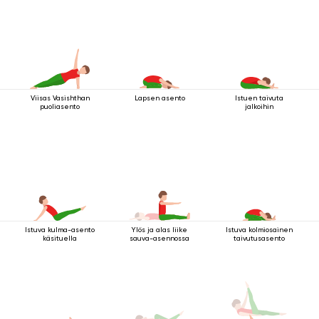
Viisas Vasishthan
Lapsen asento
Istuen taivuta
puoliasento
jalkoihin
Istuva kulma-asento
Ylös ja alas liike
Istuva kolmiosainen
käsituella
sauva-asennossa
taivutusasento