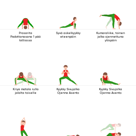
Prasarita
Syvä askelkyykky
Kumaraliike, toinen
Padottanasana 1 pää
eteenpäin
jalka ojennettuna
lattiassa
ylöspäin
Kriya matala rulla
Kyykky Sivujalka
Kyykky Sivujalka
jalalta toiselle
Ojenna Asento
Ojenna Asento