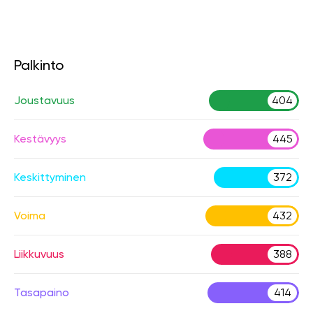
Palkinto
Joustavuus
404
Kestävyys
445
Keskittyminen
372
Voima
432
Liikkuvuus
388
Tasapaino
414