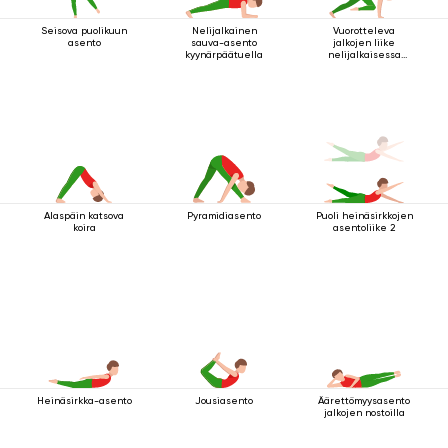
Seisova puolikuun
Nelijalkainen
Vuorotteleva
asento
sauva-asento
jalkojen liike
kyynärpäätuella
nelijalkaisessa
sauva-asennossa
Alaspäin katsova
Pyramidiasento
Puoli heinäsirkkojen
koira
asentoliike 2
Heinäsirkka-asento
Jousiasento
Äärettömyysasento
jalkojen nostoilla