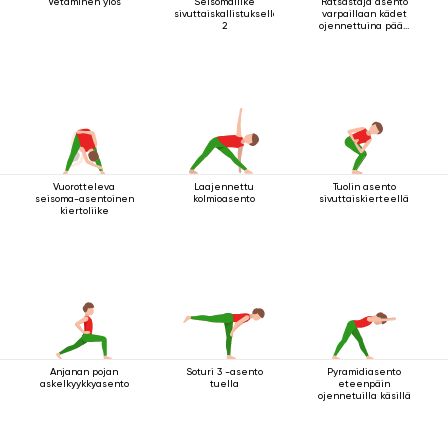
Vetäminen ylös
Seisomaliike
Ratsastaja asento
sivuttaiskallistuksella
varpaillaan kädet
2
ojennettuina pään
yläpuolella
Vuorotteleva
Laajennettu
Tuolin asento
seisoma-asentoinen
kolmioasento
sivuttaiskierteellä
kiertoliike
Anjanan pojan
Soturi 3 -asento
Pyramidiasento
askelkyykkyasento
tuella
eteenpäin
ojennetuilla käsillä