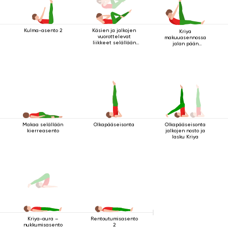
Kulma-asento 2
Käsien ja jalkojen
Kriya
vuorottelevat
makuuasennossa
liikkeet selällään
jalan pään
maatessa
yläpuolella 2
Makaa selällään
Olkapääseisonta
Olkapääseisonta
kierreasento
jalkojen nosto ja
lasku Kriya
Rentoutumisasento
Kriya-aura –
2
nukkumisasento