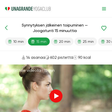
Synnytyksen jälkeinen toipuminen —
Valmiit oppitunnit
Raskaus
Synnytyksen jälkeen
Joogatunti 15 minuuttia
10 min
15 min
20 min
25 min
30 
14 asanaa
602 pistettä
90 kcal
Harjoittele videolla ·
15 min