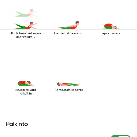
Puoli heinäsirkkojen
Heinäsirkka-asento
Lapsen asento
asentoliike 2
Istuen taivuta
Rentoutumisasento
jalkoihin
Palkinto