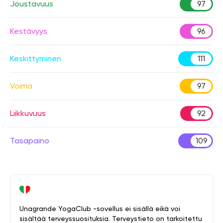
Joustavuus
97
Kestävyys
96
Keskittyminen
111
Voima
97
Liikkuvuus
92
Tasapaino
109
Unagrande YogaClub -sovellus ei sisällä eikä voi
sisältää terveyssuosituksia. Terveystieto on tarkoitettu