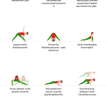
Vetäminen ylös
Seisomaliike
Ratsastaja asento
sivuttaiskallistuksella
varpaillaan kädet
2
ojennettuina pään
yläpuolella
Laajennettu
Prasarita
Syvä askelkyykky
kolmioasento
Padottanasana 1 pää
eteenpäin
lattiassa
Kriya matala rulla
Nelijalkainen
Vuorotteleva
jalalta toiselle
sauva-asento
jalkojen liike
kyynärpäätuella
nelijalkaisessa
sauva-asennossa