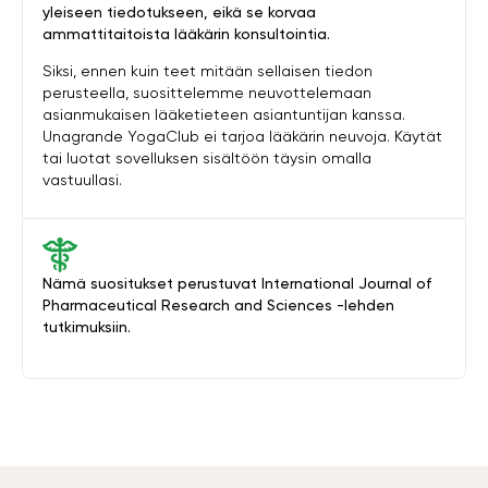
yleiseen tiedotukseen, eikä se korvaa
ammattitaitoista lääkärin konsultointia.
Siksi, ennen kuin teet mitään sellaisen tiedon
perusteella, suosittelemme neuvottelemaan
asianmukaisen lääketieteen asiantuntijan kanssa.
Unagrande YogaClub ei tarjoa lääkärin neuvoja. Käytät
tai luotat sovelluksen sisältöön täysin omalla
vastuullasi.
Nämä suositukset perustuvat International Journal of
Pharmaceutical Research and Sciences -lehden
tutkimuksiin.