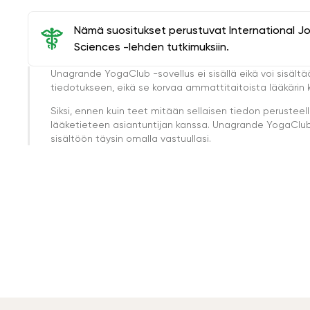
Nämä suositukset perustuvat International J
Sciences -lehden tutkimuksiin.
Unagrande YogaClub -sovellus ei sisällä eikä voi sisältä
tiedotukseen, eikä se korvaa ammattitaitoista lääkärin k
Siksi, ennen kuin teet mitään sellaisen tiedon perust
lääketieteen asiantuntijan kanssa. Unagrande YogaClub e
sisältöön täysin omalla vastuullasi.