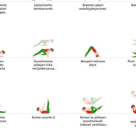
sento
Laajennettu
Anjanan pojan
Sot
kädet
kolmioasento
askelkyykkyasento
 pään
la
nen
Vuorotteleva
Alaspäin katsova
Puoli
nto
jalkojen liike
koira
a
ella
nelijalkaisessa
sauva-asennossa
liike
Kulma-asento 2
Käsien ja jalkojen
ossa
vuorottelevat
mak
liikkeet selällään
maatessa
y