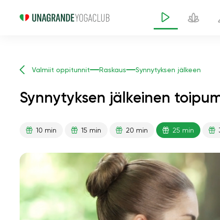
Valmiit oppitunnit
Raskaus
Synnytyksen jälkeen
Synnytyksen jälkeinen toipu
10 min
15 min
20 min
25 min