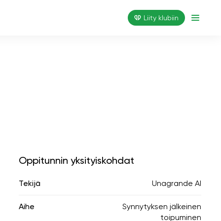
Liity klubiin
Oppitunnin yksityiskohdat
Tekijä
Unagrande AI
Aihe
Synnytyksen jälkeinen
toipuminen