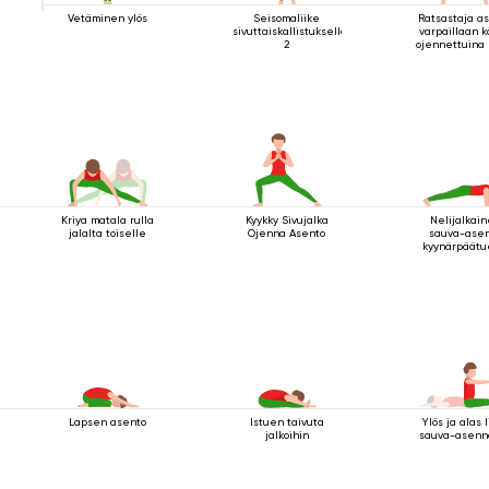
Vetäminen ylös
Seisomaliike
Ratsastaja a
sivuttaiskallistuksella
varpaillaan 
2
ojennettuina
yläpuolel
Kriya matala rulla
Kyykky Sivujalka
Nelijalkai
jalalta toiselle
Ojenna Asento
sauva-ase
kyynärpäätu
Lapsen asento
Istuen taivuta
Ylös ja alas 
jalkoihin
sauva-asenn