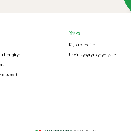
Yritys
Kirjoita meille
ja hengitys
Usein kysytyt kysymykset
sit
rjoitukset