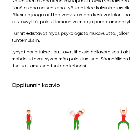
Raskauden aikana keho käy läpi muutoksia voidakseen
Tänä aikana naisen keho työskentelee kaksinkertaisella
jälkeinen jooga auttaa vahvistamaan keskivartalon liha
kestävyyttä, palauttamaan voimaa ja parantamaan ryh
Tunnit edistävät myös psykologista mukavuutta, jolloin 
tuntemuksiin.
Lyhyet harjoitukset auttavat lihaksia hellävaraisesti 
mahdollistavat syvemmän palautumisen. Säännöllinen l
itseluottamuksen tunteen kehoosi.
Oppitunnin kaavio