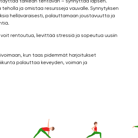
 täyttää tärkeän tehtävän – synnyttää lapsen.
 teholla ja omistaa resursseja vauvalle. Synnytyksen
ksia hellävaraisesti, palauttamaan joustavuutta ja
tiä.
voit rentoutua, lievittää stressiä ja sopeutua uusiin
aktivoimaan, kun taas pidemmät harjoitukset
iikunta palauttaa keveyden, voiman ja