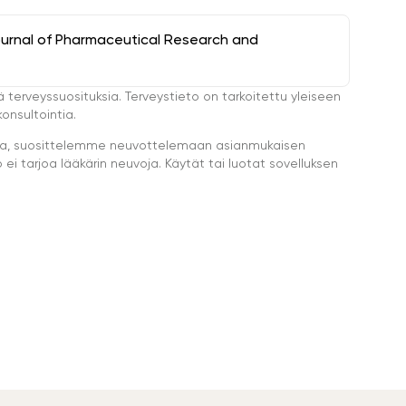
ournal of Pharmaceutical Research and
ä terveyssuosituksia. Terveystieto on tarkoitettu yleiseen
onsultointia.
eella, suosittelemme neuvottelemaan asianmukaisen
i tarjoa lääkärin neuvoja. Käytät tai luotat sovelluksen