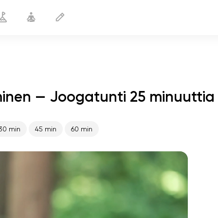
minen — Joogatunti 25 minuuttia
Synnytyksen jälkeinen toipuminen
25 min
30 min
45 min
60 min
sielun lento
01:44
sisäinen rauha
01:27