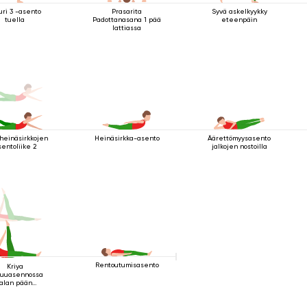
uri 3 -asento
Prasarita
Syvä askelkyykky
tuella
Padottanasana 1 pää
eteenpäin
lattiassa
 heinäsirkkojen
Heinäsirkka-asento
Äärettömyysasento
sentoliike 2
jalkojen nostoilla
Rentoutumisasento
Kriya
uuasennossa
jalan pään
läpuolella 2