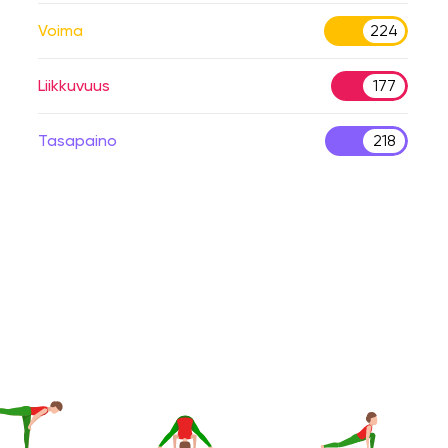
Voima
224
Liikkuvuus
177
Tasapaino
218