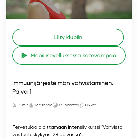
Liity klubiin
Mobiilisovelluksessa kätevämpää
Immuunijärjestelmän vahvistaminen.
Päivä 1
15 min
12 asanaa
731 pistettä
105 kcal
Tervetuloa aloittamaan intensiivikurssi "Vahvista
vastustuskykyäsi 28 päivässä".