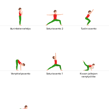
Aurinkotervehdys
Soturiasento 2
Tuolin asento
Venyttelyasento
Soturiasento 1
Kissan jalkojen
venytysliike