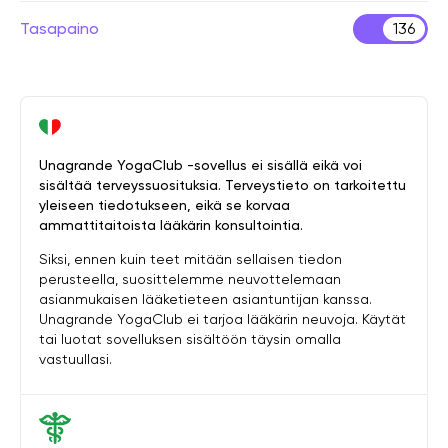
Tasapaino
136
Unagrande YogaClub -sovellus ei sisällä eikä voi
sisältää terveyssuosituksia. Terveystieto on tarkoitettu
yleiseen tiedotukseen, eikä se korvaa
ammattitaitoista lääkärin konsultointia.
Siksi, ennen kuin teet mitään sellaisen tiedon
perusteella, suosittelemme neuvottelemaan
asianmukaisen lääketieteen asiantuntijan kanssa.
Unagrande YogaClub ei tarjoa lääkärin neuvoja. Käytät
tai luotat sovelluksen sisältöön täysin omalla
vastuullasi.