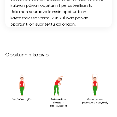
kuluvan päivän oppitunnit perusteellisesti.
Jokainen seuraava kurssin oppitunti on
käytettävissä vasta, kun kuluvan päivän
oppitunti on suoritettu kokonaan.
Oppitunnin kaavio
Vetäminen ylös
Seisomaliike
Vuorotteleva
sivuttain
pystysuora venyttely
kallistuksella