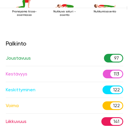
Pranayama kissa-
Nukkuva soturi -
Nukkumisasento
asennossa
asento
Palkinto
Joustavuus
97
Kestävyys
113
Keskittyminen
122
Voima
122
Liikkuvuus
141