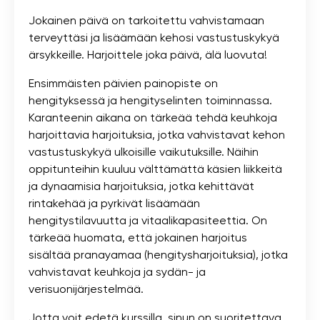
Jokainen päivä on tarkoitettu vahvistamaan
terveyttäsi ja lisäämään kehosi vastustuskykyä
ärsykkeille. Harjoittele joka päivä, älä luovuta!
Ensimmäisten päivien painopiste on
hengityksessä ja hengityselinten toiminnassa.
Karanteenin aikana on tärkeää tehdä keuhkoja
harjoittavia harjoituksia, jotka vahvistavat kehon
vastustuskykyä ulkoisille vaikutuksille. Näihin
oppitunteihin kuuluu välttämättä käsien liikkeitä
ja dynaamisia harjoituksia, jotka kehittävät
rintakehää ja pyrkivät lisäämään
hengitystilavuutta ja vitaalikapasiteettia. On
tärkeää huomata, että jokainen harjoitus
sisältää pranayamaa (hengitysharjoituksia), jotka
vahvistavat keuhkoja ja sydän- ja
verisuonijärjestelmää.
Jotta voit edetä kurssilla, sinun on suoritettava