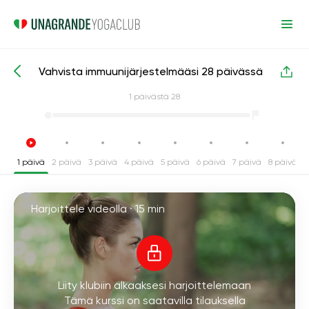
Vahvista immuunijärjestelmääsi 28 päivässä
Intensiiviset joogakurssit
Immuniteetti
1
päivästä 28
1 päivä
2 päivä
3 päivä
4 päivä
5 päivä
6 päivä
7 päivä
8 päivä
9
Harjoittele videolla ·
15 min
Liity klubiin alkaaksesi harjoittelemaan
Tämä kurssi on saatavilla tilauksella