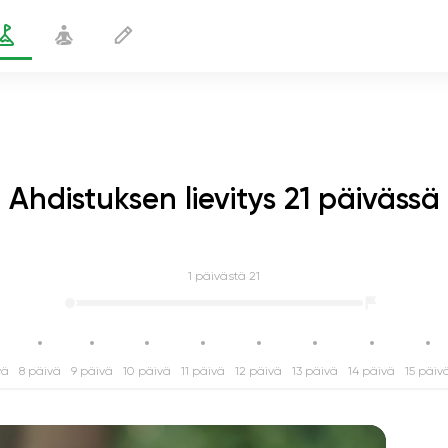
Ahdistuksen lievitys 21 päivässä
1
päivästä 21
vä
8 päivä
9 päivä
10 päivä
11 päivä
12 päivä
13 päivä
14 päivä
15 päiv