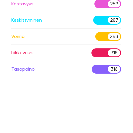
Kestävyys
259
Keskittyminen
287
Voima
243
Liikkuvuus
318
Tasapaino
316