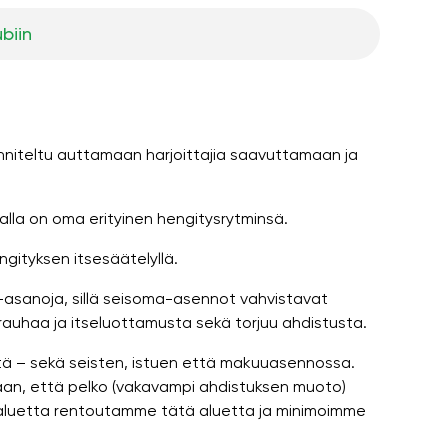
ubiin
suunniteltu auttamaan harjoittajia saavuttamaan ja
ilalla on oma erityinen hengitysrytminsä.
ngityksen itsesäätelyllä.
-asanoja, sillä seisoma-asennot vahvistavat
 rauhaa ja itseluottamusta sekä torjuu ahdistusta.
eitä – sekä seisten, istuen että makuuasennossa.
aan, että pelko (vakavampi ahdistuksen muoto)
 aluetta rentoutamme tätä aluetta ja minimoimme