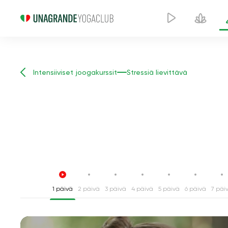
Intensiiviset joogakurssit
Stressiä lievittävä
1 päivä
2 päivä
3 päivä
4 päivä
5 päivä
6 päivä
7 päi