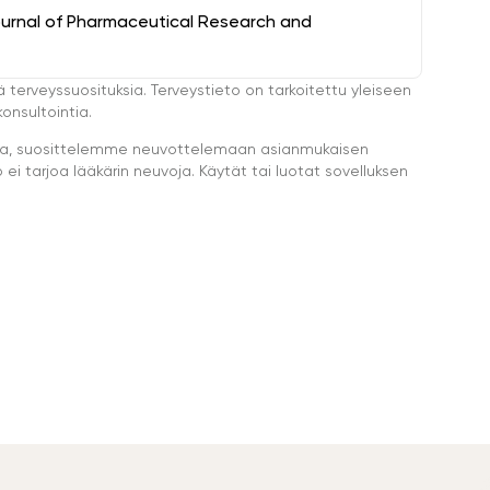
ournal of Pharmaceutical Research and
ä terveyssuosituksia. Terveystieto on tarkoitettu yleiseen
onsultointia.
eella, suosittelemme neuvottelemaan asianmukaisen
i tarjoa lääkärin neuvoja. Käytät tai luotat sovelluksen