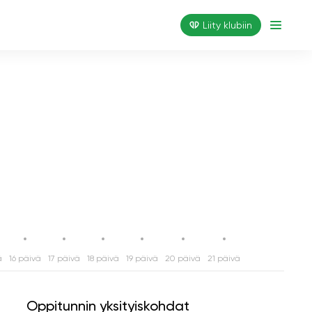
Liity klubiin
ä
16 päivä
17 päivä
18 päivä
19 päivä
20 päivä
21 päivä
Oppitunnin yksityiskohdat