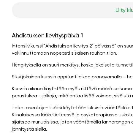
Liity kl
Ahdistuksen lievityspäivä 1
Intensiivikurssi "Ahdistuksen lievitys 21 päivässä" on 
vakiinnuttamaan nopeasti sisäisen rauhan tilan.
Hengityksellä on suuri merkitys, koska jokaisella tunnet
Siksi jokainen kurssin oppitunti alkaa pranayamalla – he
Kurssin aikana käytetään myös riittävä määrä seisoma
perustukea – jalkoja, mikä antaa lisää voimaa, sisäistä
Jalka-asentojen lisäksi käytetään lukuisia vääntöliikk
Kiinalaisessa lääketieteessä ja psykoterapiassa uskot
sijaitsee munuaisissa, joten vääntämällä lannerangan
jännitystä siellä.