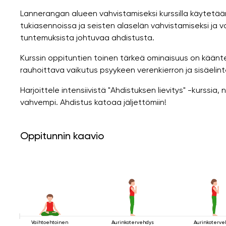
Lannerangan alueen vahvistamiseksi kurssilla käytetään
tukiasennoissa ja seisten alaselän vahvistamiseksi ja 
tuntemuksista johtuvaa ahdistusta.
Kurssin oppituntien toinen tärkeä ominaisuus on kääntei
rauhoittava vaikutus psyykeen verenkierron ja sisäeli
Harjoittele intensiivistä "Ahdistuksen lievitys" -kurssia,
vahvempi. Ahdistus katoaa jäljettömiin!
Oppitunnin kaavio
Vaihtoehtoinen
Aurinkotervehdys
Aurinkoterve