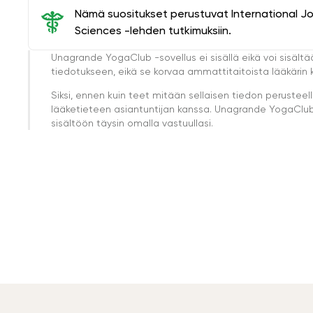
Nämä suositukset perustuvat International J
Sciences -lehden tutkimuksiin.
Unagrande YogaClub -sovellus ei sisällä eikä voi sisältä
tiedotukseen, eikä se korvaa ammattitaitoista lääkärin k
Siksi, ennen kuin teet mitään sellaisen tiedon perust
lääketieteen asiantuntijan kanssa. Unagrande YogaClub e
sisältöön täysin omalla vastuullasi.