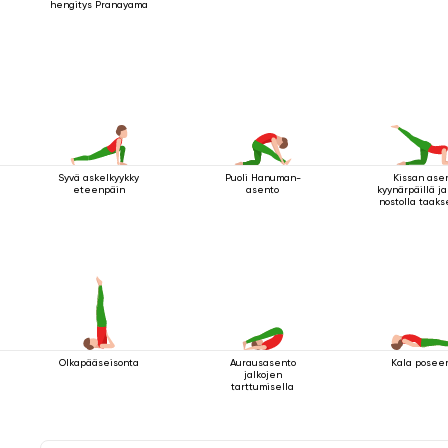
hengitys Pranayama
Syvä askelkyykky
Puoli Hanuman-
Kissan ase
eteenpäin
asento
kyynärpäillä ja
nostolla taak
Olkapääseisonta
Aurausasento
Kala posee
jalkojen
tarttumisella