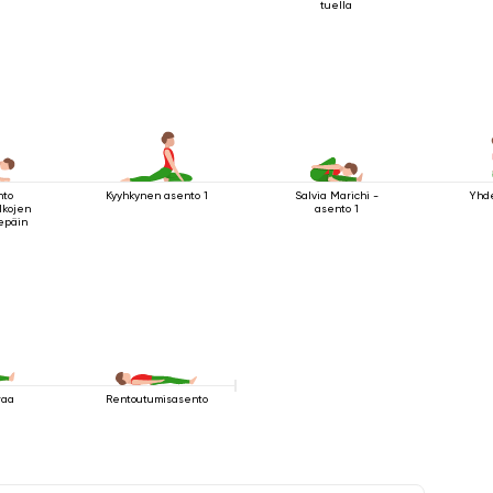
tuella
nto
Kyyhkynen asento 1
Salvia Marichi -
Yhd
lkojen
asento 1
sepäin
raa
Rentoutumisasento