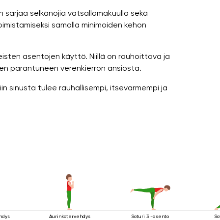
 sarjaa selkänojia vatsallamakuulla sekä
voimistamiseksi samalla minimoiden kehon
sten asentojen käyttö. Niillä on rauhoittava ja
nten parantuneen verenkierron ansiosta.
 niin sinusta tulee rauhallisempi, itsevarmempi ja
hdys
Aurinkotervehdys
Soturi 3 -asento
So