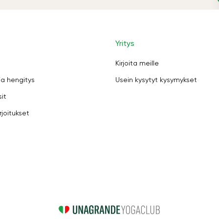
Yritys
Kirjoita meille
ja hengitys
Usein kysytyt kysymykset
sit
rjoitukset