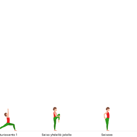
turiasento 1
Seiso yhdellä jalalla
Seisova