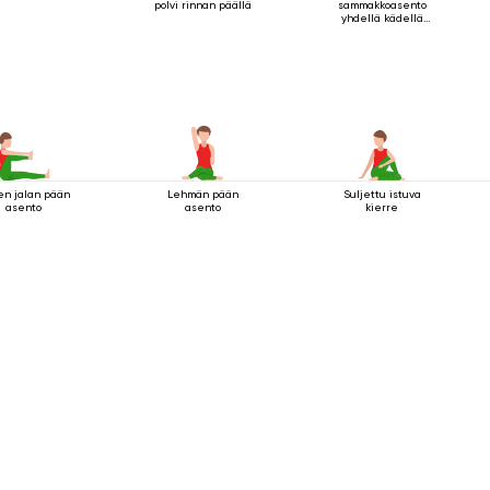
polvi rinnan päällä
sammakkoasento
yhdellä kädellä
jalan tarttumisella
en jalan pään
Lehmän pään
Suljettu istuva
asento
asento
kierre