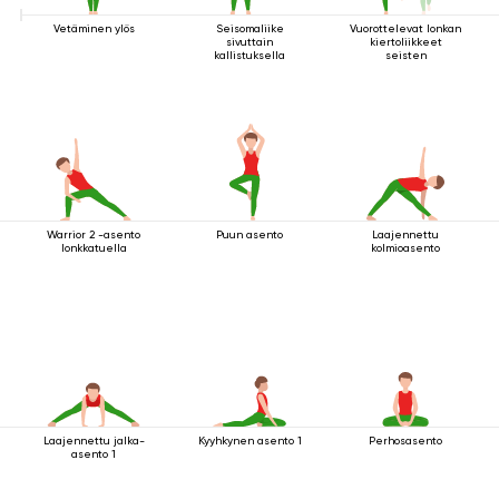
Vetäminen ylös
Seisomaliike
Vuorottelevat lonkan
sivuttain
kiertoliikkeet
kallistuksella
seisten
Warrior 2 -asento
Puun asento
Laajennettu
lonkkatuella
kolmioasento
Laajennettu jalka-
Kyyhkynen asento 1
Perhosasento
asento 1