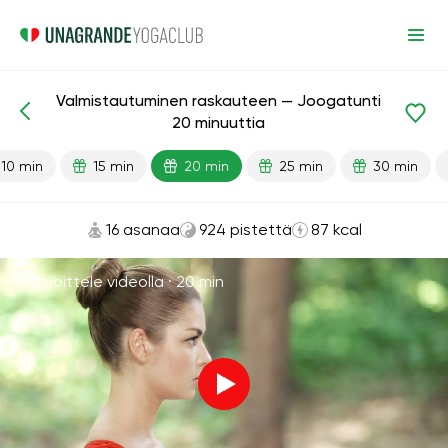
Valmistautuminen raskauteen — Joogatunti
Valmiit oppitunnit
Raskaus
20 minuuttia
10 min
15 min
20 min
25 min
30 min
16 asanaa
924 pistettä
87 kcal
Harjoittele videolla ·
20 min