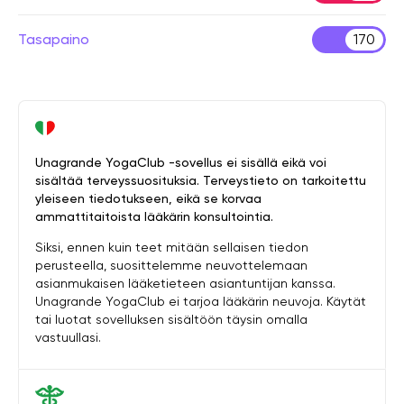
Tasapaino
170
Unagrande YogaClub -sovellus ei sisällä eikä voi
sisältää terveyssuosituksia. Terveystieto on tarkoitettu
yleiseen tiedotukseen, eikä se korvaa
ammattitaitoista lääkärin konsultointia.
Siksi, ennen kuin teet mitään sellaisen tiedon
perusteella, suosittelemme neuvottelemaan
asianmukaisen lääketieteen asiantuntijan kanssa.
Unagrande YogaClub ei tarjoa lääkärin neuvoja. Käytät
tai luotat sovelluksen sisältöön täysin omalla
vastuullasi.