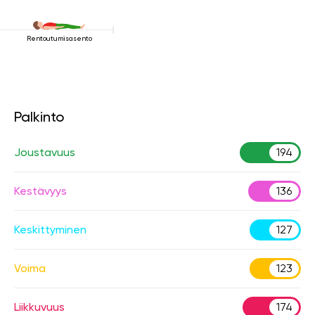
Rentoutumisasento
Palkinto
Joustavuus
194
Kestävyys
136
Keskittyminen
127
Voima
123
Liikkuvuus
174