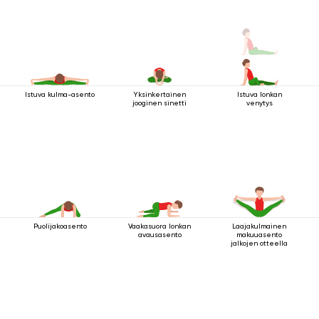
Istuva kulma-asento
Yksinkertainen
Istuva lonkan
jooginen sinetti
venytys
Puolijakoasento
Vaakasuora lonkan
Laajakulmainen
avausasento
makuuasento
jalkojen otteella