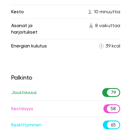
Kesto
10 minuuttia
Asanat ja
8 vaikuttaa
harjoitukset
Energian kulutus
39 kcal
Palkinto
Joustavuus
79
Kestävyys
58
Keskittyminen
65