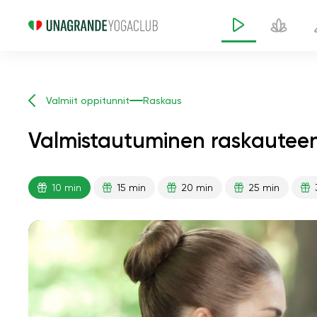
Valmiit oppitunnit
Raskaus
Valmistautuminen raskauteen
10 min
15 min
20 min
25 min