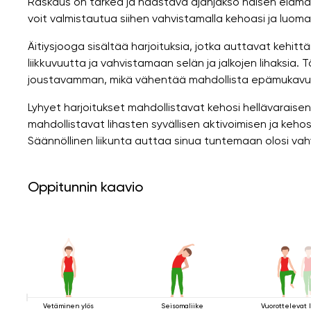
Raskaus on tärkeä ja haastava ajanjakso naisen elämäss
voit valmistautua siihen vahvistamalla kehoasi ja luomal
Äitiysjooga sisältää harjoituksia, jotka auttavat kehi
liikkuvuutta ja vahvistamaan selän ja jalkojen lihaksi
joustavamman, mikä vähentää mahdollista epämukav
Lyhyet harjoitukset mahdollistavat kehosi hellävaraise
mahdollistavat lihasten syvällisen aktivoimisen ja keho
Säännöllinen liikunta auttaa sinua tuntemaan olosi v
Oppitunnin kaavio
Vetäminen ylös
Seisomaliike
Vuorottelevat 