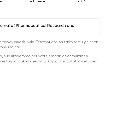
eet
lonkkatuella
asento 1
ournal of Pharmaceutical Research and
ä terveyssuosituksia. Terveystieto on tarkoitettu yleiseen
onsultointia.
eella, suosittelemme neuvottelemaan asianmukaisen
i tarjoa lääkärin neuvoja. Käytät tai luotat sovelluksen