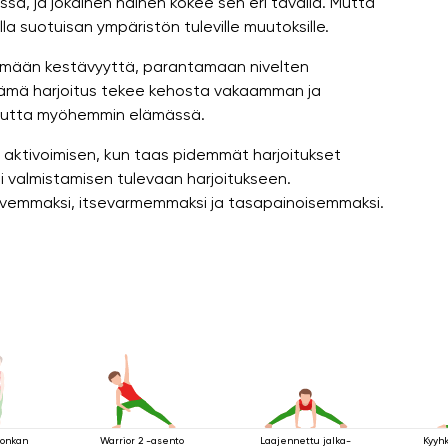
ä, ja jokainen nainen kokee sen eri tavalla. Mutta
la suotuisan ympäristön tuleville muutoksille.
ttämään kestävyyttä, parantamaan nivelten
a. Tämä harjoitus tekee kehosta vakaamman ja
uutta myöhemmin elämässä.
n aktivoimisen, kun taas pidemmät harjoitukset
si valmistamisen tulevaan harjoitukseen.
ahvemmaksi, itsevarmemmaksi ja tasapainoisemmaksi.
lonkan
Warrior 2 -asento
Laajennettu jalka-
Kyyh