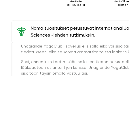
sivuttain
kiertoliikk
kallistuksella
seisten
Nämä suositukset perustuvat International J
Sciences -lehden tutkimuksiin.
Unagrande YogaClub -sovellus ei sisällä eikä voi sisältä
tiedotukseen, eikä se korvaa ammattitaitoista lääkärin k
Siksi, ennen kuin teet mitään sellaisen tiedon perust
lääketieteen asiantuntijan kanssa. Unagrande YogaClub e
sisältöön täysin omalla vastuullasi.