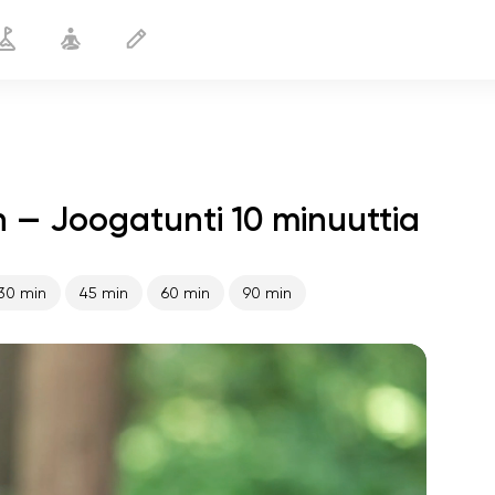
 — Joogatunti 10 minuuttia
Valmistautuminen raskauteen
10 min
30 min
45 min
60 min
90 min
sielun lento
01:44
sisäinen rauha
01:27