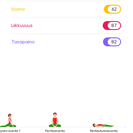
Voima
62
Liikkuvuus
87
Tasapaino
82
kynen asento 1
Perhosasento
Rentoutumisasento