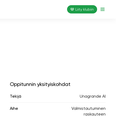
Liity klubiin
Oppitunnin yksityiskohdat
Tekijä
Unagrande AI
Aihe
Valmistautuminen
raskauteen