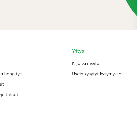
Yritys
Kirjoita meille
ja hengitys
Usein kysytyt kysymykset
sit
rjoitukset