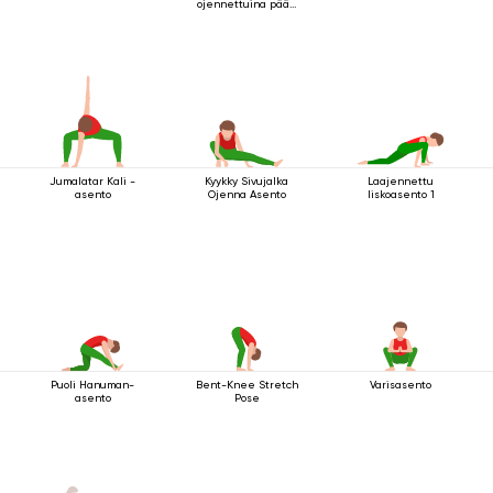
ojennettuina pään
yläpuolella
Jumalatar Kali -
Kyykky Sivujalka
Laajennettu
asento
Ojenna Asento
liskoasento 1
Puoli Hanuman-
Bent-Knee Stretch
Varisasento
asento
Pose