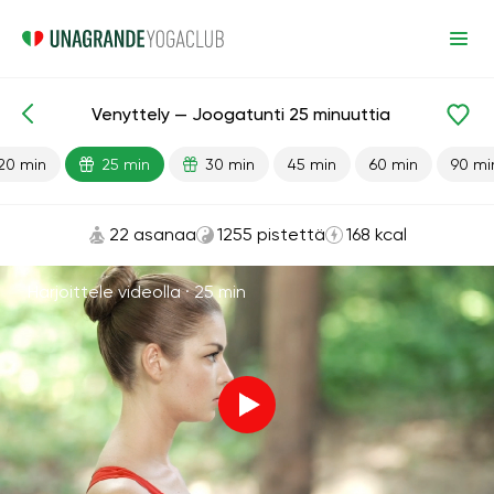
Venyttely — Joogatunti 25 minuuttia
Valmiit oppitunnit
Joustavuus
20 min
25 min
30 min
45 min
60 min
90 mi
22 asanaa
1255 pistettä
168 kcal
Harjoittele videolla ·
25 min