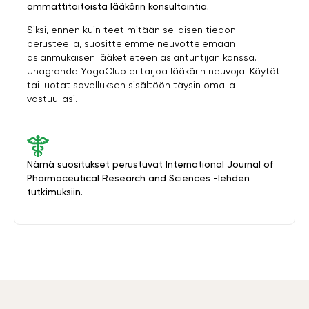
ammattitaitoista lääkärin konsultointia.
Siksi, ennen kuin teet mitään sellaisen tiedon
perusteella, suosittelemme neuvottelemaan
asianmukaisen lääketieteen asiantuntijan kanssa.
Unagrande YogaClub ei tarjoa lääkärin neuvoja. Käytät
tai luotat sovelluksen sisältöön täysin omalla
vastuullasi.
Nämä suositukset perustuvat International Journal of
Pharmaceutical Research and Sciences -lehden
tutkimuksiin.