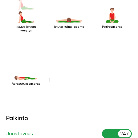
Istuva lonkan
Istuva kulma-asento
Perhosasento
venytys
Rentoutumisasento
Palkinto
Joustavuus
247