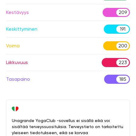
Kestävyys
209
Keskittyminen
191
Voima
200
Liikkuvuus
223
Tasapaino
185
Unagrande YogaClub -sovellus ei sisällä eikä voi
sisältää terveyssuosituksia. Terveystieto on tarkoitettu
yleiseen tiedotukseen, eikä se korvaa