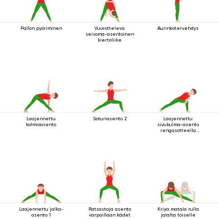
Pallon pyöriminen
Vuorotteleva
Aurinkotervehdys
seisoma-asentoinen
kiertoliike
Laajennettu
Soturiasento 2
Laajennettu
kolmioasento
sivukulma-asento
rengasotteella
polven alapuolelta
Laajennettu jalka-
Ratsastaja asento
Kriya matala rulla
asento 1
varpaillaan kädet
jalalta toiselle