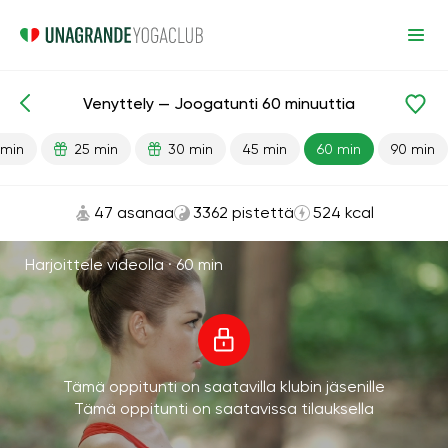
Venyttely — Joogatunti 60 minuuttia
Valmiit oppitunnit
Joustavuus
 min
25 min
30 min
45 min
60 min
90 min
47 asanaa
3362 pistettä
524 kcal
Harjoittele videolla ·
60 min
Tämä oppitunti on saatavilla klubin jäsenille
Tämä oppitunti on saatavissa tilauksella