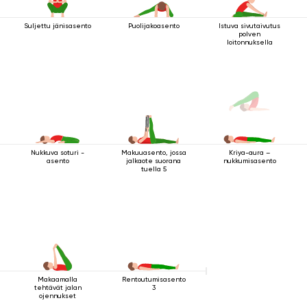
Suljettu jänisasento
Puolijakoasento
Istuva sivutaivutus
polven
loitonnuksella
Nukkuva soturi -
Makuuasento, jossa
Kriya-aura –
asento
jalkaote suorana
nukkumisasento
tuella 5
Makaamalla
Rentoutumisasento
tehtävät jalan
3
ojennukset