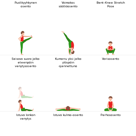
Puolikyyhkynen
Voimakas
Bent-Knee Stretch
asento
säätiöasento
Pose
Seisova suora jalka
Kumarru yksi jalka
Varisasento
eteenpäin
ylöspäin
venytysasento
ojennettuna
Istuva lonkan
Istuva kulma-asento
Perhosasento
venytys