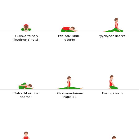
Yksinkertainen
Pää polvillaan -
Kyyhkynen asento 1
jooginen sinetti
asento
Salvia Marichi -
Pituussuuntainen
Timanttiasento
asento 1
halkaisu