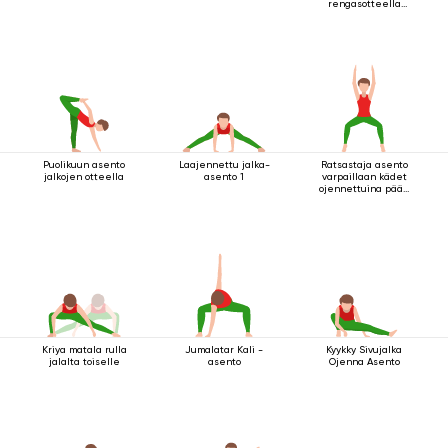
rengasotteella
polven alapuolelta
Puolikuun asento
Laajennettu jalka-
Ratsastaja asento
jalkojen otteella
asento 1
varpaillaan kädet
ojennettuina pään
yläpuolella
Kriya matala rulla
Jumalatar Kali -
Kyykky Sivujalka
jalalta toiselle
asento
Ojenna Asento