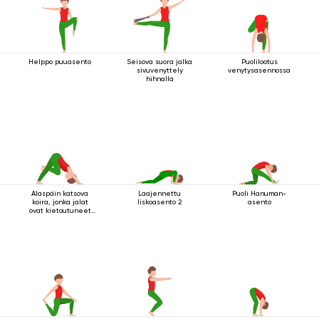
Helppo puuasento
Seisova suora jalka
Puolilootus
sivuvenyttely
venytysasennossa
hihnalla
Alaspäin katsova
Laajennettu
Puoli Hanuman-
koira, jonka jalat
liskoasento 2
asento
ovat kietoutuneet
yhteen