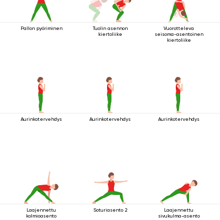
Pallon pyöriminen
Tuolin asennon
Vuorotteleva
kiertoliike
seisoma-asentoinen
kiertoliike
Aurinkotervehdys
Aurinkotervehdys
Aurinkotervehdys
Laajennettu
Soturiasento 2
Laajennettu
kolmioasento
sivukulma-asento