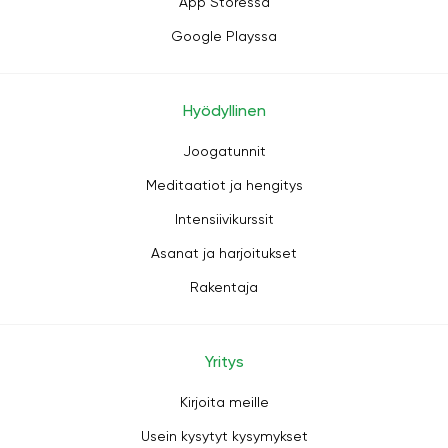
App Storessa
Google Playssa
Hyödyllinen
Joogatunnit
Meditaatiot ja hengitys
Intensiivikurssit
Asanat ja harjoitukset
Rakentaja
Yritys
Kirjoita meille
Usein kysytyt kysymykset