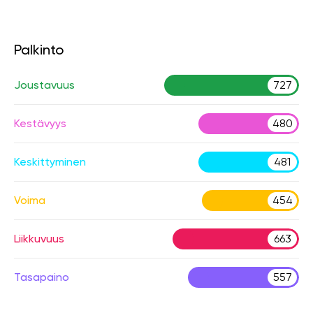
Palkinto
Joustavuus
727
Kestävyys
480
Keskittyminen
481
Voima
454
Liikkuvuus
663
Tasapaino
557