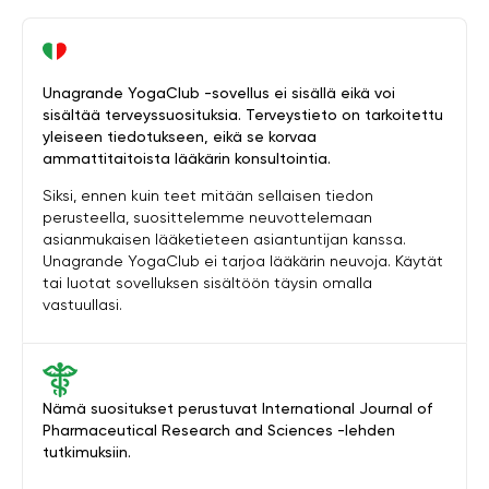
Unagrande YogaClub -sovellus ei sisällä eikä voi
sisältää terveyssuosituksia. Terveystieto on tarkoitettu
yleiseen tiedotukseen, eikä se korvaa
ammattitaitoista lääkärin konsultointia.
Siksi, ennen kuin teet mitään sellaisen tiedon
perusteella, suosittelemme neuvottelemaan
asianmukaisen lääketieteen asiantuntijan kanssa.
Unagrande YogaClub ei tarjoa lääkärin neuvoja. Käytät
tai luotat sovelluksen sisältöön täysin omalla
vastuullasi.
Nämä suositukset perustuvat International Journal of
Pharmaceutical Research and Sciences -lehden
tutkimuksiin.