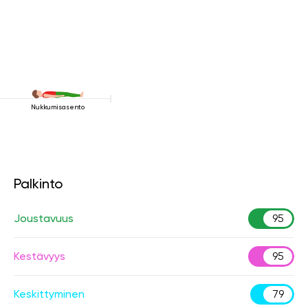
Nukkumisasento
Palkinto
Joustavuus
95
Kestävyys
95
Keskittyminen
79