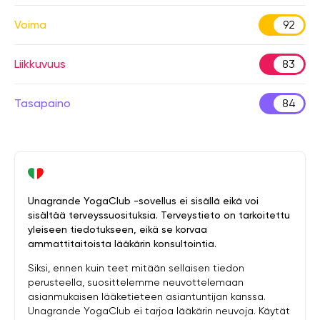
Voima
92
Liikkuvuus
83
Tasapaino
84
Unagrande YogaClub -sovellus ei sisällä eikä voi
sisältää terveyssuosituksia. Terveystieto on tarkoitettu
yleiseen tiedotukseen, eikä se korvaa
ammattitaitoista lääkärin konsultointia.
Siksi, ennen kuin teet mitään sellaisen tiedon
perusteella, suosittelemme neuvottelemaan
asianmukaisen lääketieteen asiantuntijan kanssa.
Unagrande YogaClub ei tarjoa lääkärin neuvoja. Käytät