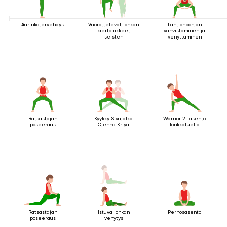
Aurinkotervehdys
Vuorottelevat lonkan
Lantionpohjan
kiertoliikkeet
vahvistaminen ja
seisten
venyttäminen
Ratsastajan
Kyykky Sivujalka
Warrior 2 -asento
poseeraus
Ojenna Kriya
lonkkatuella
Ratsastajan
Istuva lonkan
Perhosasento
poseeraus
venytys