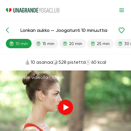
Lonkan aukko — Joogatunti 10 minuuttia
Valmiit oppitunnit
Joustavuus
Lantio
Nivelet
10 min
15 min
20 min
25 min
30 
10 asanaa
528 pistettä
60 kcal
Harjoittele videolla ·
10 min