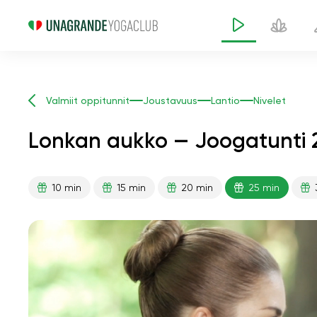
Valmiit oppitunnit
Joustavuus
Lantio
Nivelet
Lonkan aukko — Joogatunti 2
10 min
15 min
20 min
25 min