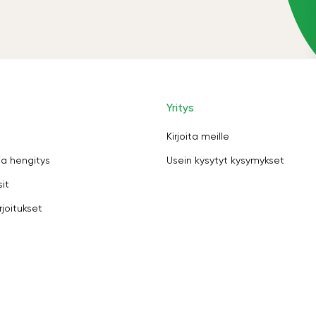
Yritys
Kirjoita meille
ja hengitys
Usein kysytyt kysymykset
sit
rjoitukset