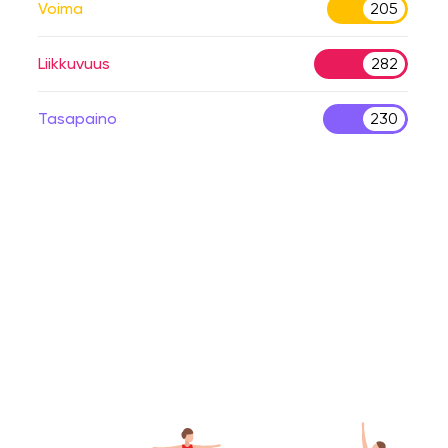
Voima
205
Liikkuvuus
282
Tasapaino
230