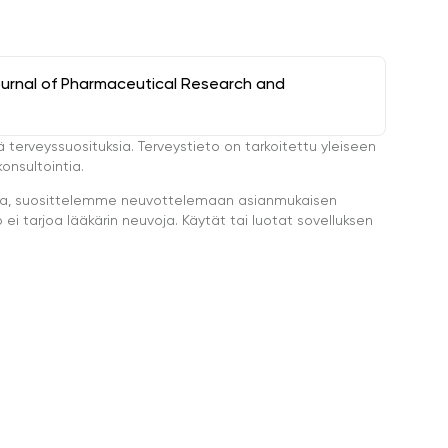
ournal of Pharmaceutical Research and
ä terveyssuosituksia. Terveystieto on tarkoitettu yleiseen
onsultointia.
eella, suosittelemme neuvottelemaan asianmukaisen
i tarjoa lääkärin neuvoja. Käytät tai luotat sovelluksen