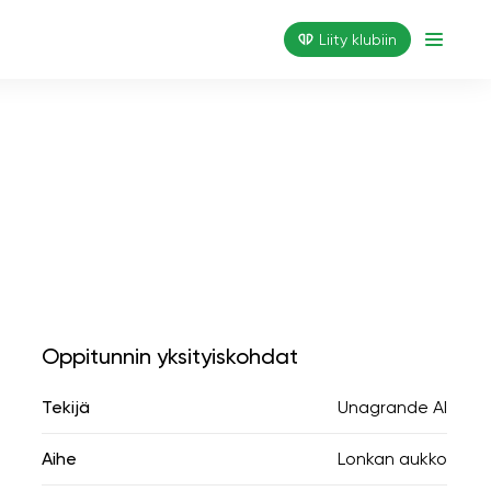
Liity klubiin
Oppitunnin yksityiskohdat
Tekijä
Unagrande AI
Aihe
Lonkan aukko