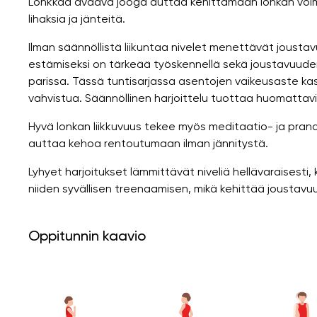
Lonkkaa avaava jooga auttaa kehittämään lonkan voimaa
lihaksia ja jänteitä.
Ilman säännöllistä liikuntaa nivelet menettävät joust
estämiseksi on tärkeää työskennellä sekä joustavuuden
parissa. Tässä tuntisarjassa asentojen vaikeusaste kasv
vahvistua. Säännöllinen harjoittelu tuottaa huomattavi
Hyvä lonkan liikkuvuus tekee myös meditaatio- ja pr
auttaa kehoa rentoutumaan ilman jännitystä.
Lyhyet harjoitukset lämmittävät niveliä hellävaraisesti
niiden syvällisen treenaamisen, mikä kehittää joustavu
Oppitunnin kaavio