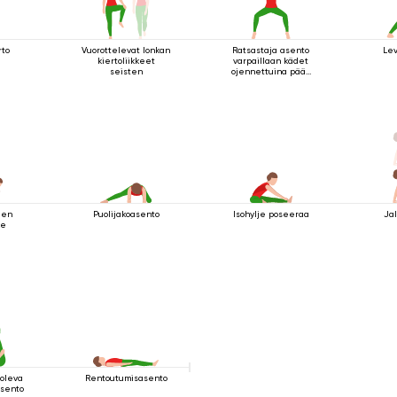
rto
Vuorottelevat lonkan
Ratsastaja asento
Le
kiertoliikkeet
varpaillaan kädet
seisten
ojennettuina pään
yläpuolella
jen
Puolijakoasento
Isohylje poseeraa
Jal
ke
 oleva
Rentoutumisasento
asento