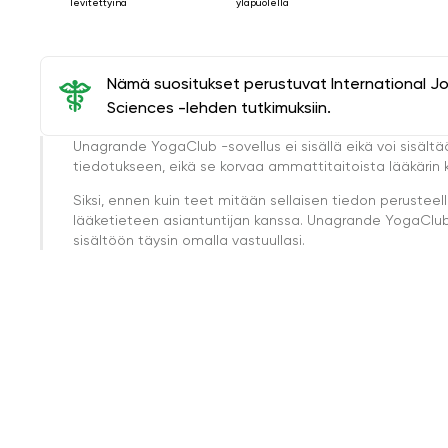
levitettyinä
yläpuolella
Nämä suositukset perustuvat International J
Sciences -lehden tutkimuksiin.
Unagrande YogaClub -sovellus ei sisällä eikä voi sisältä
tiedotukseen, eikä se korvaa ammattitaitoista lääkärin k
Siksi, ennen kuin teet mitään sellaisen tiedon perust
lääketieteen asiantuntijan kanssa. Unagrande YogaClub e
sisältöön täysin omalla vastuullasi.