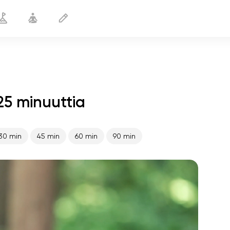
5 minuuttia
Lonkan aukko
25 min
30 min
45 min
60 min
90 min
sielun lento
01:44
sisäinen rauha
01:27