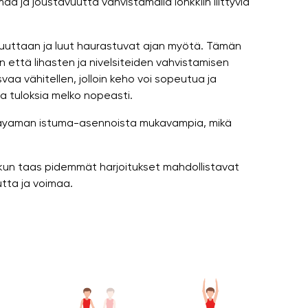
 ja joustavuutta vahvistamalla lonkkiin liittyviä
avuuttaan ja luut haurastuvat ajan myötä. Tämän
 että lihasten ja nivelsiteiden vahvistamisen
aa vähitellen, jolloin keho voi sopeutua ja
a tuloksia melko nopeasti.
anayaman istuma-asennoista mukavampia, mikä
, kun taas pidemmät harjoitukset mahdollistavat
utta ja voimaa.