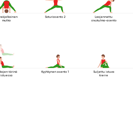
veäjalkainen
Soturiasento 2
Laajennettu
mutka
sivukulma-asento
kojen tärinä
Kyyhkynen asento 1
Suljettu istuva
istuessa
kierre