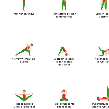
Aurinkotervehdys
Rentouttava seisten
Lantion kie
tehtäväkierto
seisten
Kierretty sivukulma-
Alaspäin katsova
Kissan jalko
asento
koiran asento
venytyslii
kierteellä
Tasapainottava
Puolilootusasento
Puolimakuulla
kulma-asento jalat
kädet pään
jalan venytys