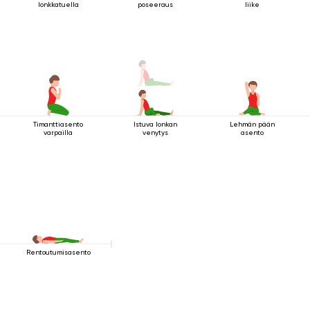
lonkkatuella
poseeraus
liike
Timanttiasento
Istuva lonkan
Lehmän pään
varpailla
venytys
asento
Rentoutumisasento