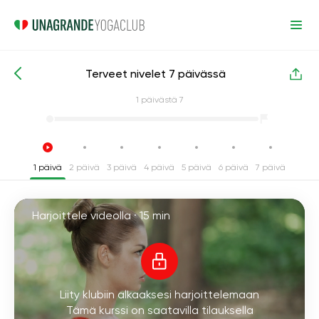
Terveet nivelet 7 päivässä
Intensiiviset joogakurssit
Nivelet
1
päivästä 7
1 päivä
2 päivä
3 päivä
4 päivä
5 päivä
6 päivä
7 päivä
Harjoittele videolla ·
15 min
Liity klubiin alkaaksesi harjoittelemaan
Tämä kurssi on saatavilla tilauksella