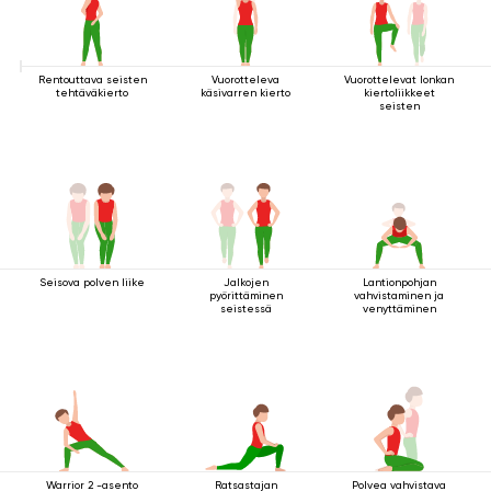
Rentouttava seisten
Vuorotteleva
Vuorottelevat lonkan
tehtäväkierto
käsivarren kierto
kiertoliikkeet
seisten
Seisova polven liike
Jalkojen
Lantionpohjan
pyörittäminen
vahvistaminen ja
seistessä
venyttäminen
Warrior 2 -asento
Ratsastajan
Polvea vahvistava