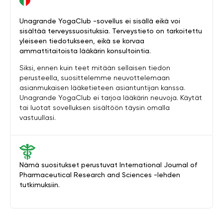
Unagrande YogaClub -sovellus ei sisällä eikä voi
sisältää terveyssuosituksia. Terveystieto on tarkoitettu
yleiseen tiedotukseen, eikä se korvaa
ammattitaitoista lääkärin konsultointia.
Siksi, ennen kuin teet mitään sellaisen tiedon
perusteella, suosittelemme neuvottelemaan
asianmukaisen lääketieteen asiantuntijan kanssa.
Unagrande YogaClub ei tarjoa lääkärin neuvoja. Käytät
tai luotat sovelluksen sisältöön täysin omalla
vastuullasi.
Nämä suositukset perustuvat International Journal of
Pharmaceutical Research and Sciences -lehden
tutkimuksiin.