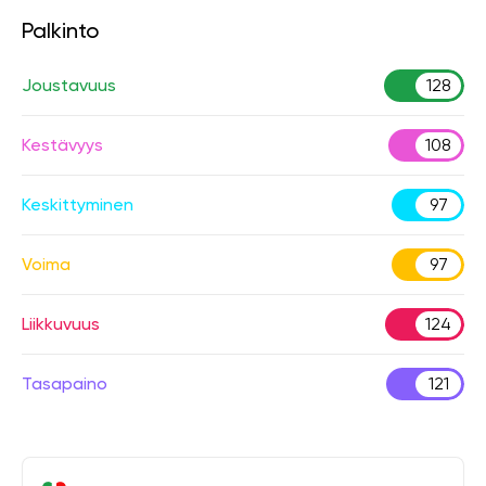
Palkinto
Joustavuus
128
Kestävyys
108
Keskittyminen
97
Voima
97
Liikkuvuus
124
Tasapaino
121