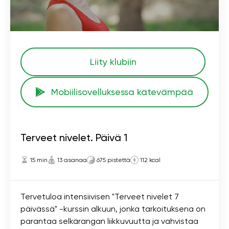
Liity klubiin
Mobiilisovelluksessa kätevämpää
Terveet nivelet. Päivä 1
15 min
13 asanaa
675 pistettä
112 kcal
Tervetuloa intensiivisen "Terveet nivelet 7
päivässä" -kurssin alkuun, jonka tarkoituksena on
parantaa selkärangan liikkuvuutta ja vahvistaa