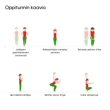
Oppitunnin kaavio
Jalkojen
Kokovartalon venytys
Seisova polven liike
pyörittäminen
seisten
seistessä
Aurinkotervehdys
Vanha norsu Kriya
Liike varpaissa