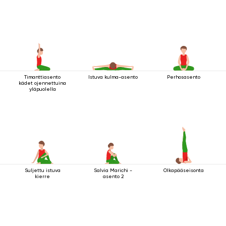
Timanttiasento
Istuva kulma-asento
Perhosasento
kädet ojennettuina
yläpuolella
Suljettu istuva
Salvia Marichi -
Olkapääseisonta
kierre
asento 2