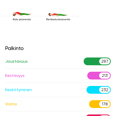
Kala poseeraa
Rentoutumisasento
Palkinto
Joustavuus
287
Kestävyys
213
Keskittyminen
232
Voima
178