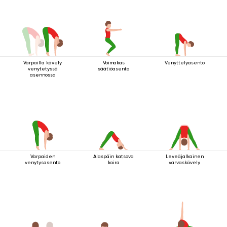
Varpailla kävely
Voimakas
Venyttelyasento
venytetyssä
säätiöasento
asennossa
Varpaiden
Alaspäin katsova
Leveäjalkainen
venytysasento
koira
varvaskävely