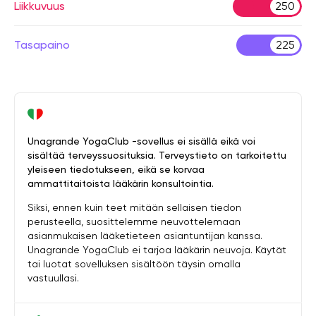
Liikkuvuus
250
Tasapaino
225
Unagrande YogaClub -sovellus ei sisällä eikä voi
sisältää terveyssuosituksia. Terveystieto on tarkoitettu
yleiseen tiedotukseen, eikä se korvaa
ammattitaitoista lääkärin konsultointia.
Siksi, ennen kuin teet mitään sellaisen tiedon
perusteella, suosittelemme neuvottelemaan
asianmukaisen lääketieteen asiantuntijan kanssa.
Unagrande YogaClub ei tarjoa lääkärin neuvoja. Käytät
tai luotat sovelluksen sisältöön täysin omalla
vastuullasi.