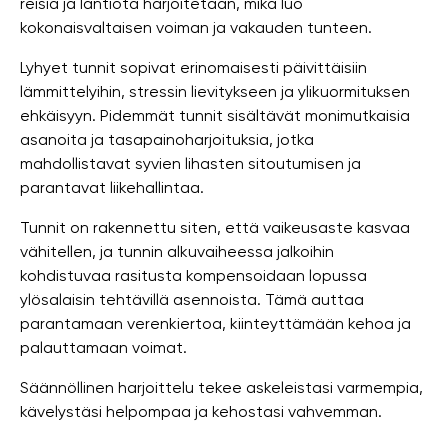
reisiä ja lantiota harjoitetaan, mikä luo
kokonaisvaltaisen voiman ja vakauden tunteen.
Lyhyet tunnit sopivat erinomaisesti päivittäisiin
lämmittelyihin, stressin lievitykseen ja ylikuormituksen
ehkäisyyn. Pidemmät tunnit sisältävät monimutkaisia ​​
asanoita ja tasapainoharjoituksia, jotka
mahdollistavat syvien lihasten sitoutumisen ja
parantavat liikehallintaa.
Tunnit on rakennettu siten, että vaikeusaste kasvaa
vähitellen, ja tunnin alkuvaiheessa jalkoihin
kohdistuvaa rasitusta kompensoidaan lopussa
ylösalaisin tehtävillä asennoista. Tämä auttaa
parantamaan verenkiertoa, kiinteyttämään kehoa ja
palauttamaan voimat.
Säännöllinen harjoittelu tekee askeleistasi varmempia,
kävelystäsi helpompaa ja kehostasi vahvemman.