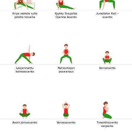
Kriya matala rulla
Kyykky Sivujalka
Jumalatar Kali -
jalalta toiselle
Ojenna Asento
asento
Laajennettu
Ratsastajan
Varisasento
kolmioasento
poseeraus
Avoin jänisasento
Varvasasento
Timanttiasento
varpailla