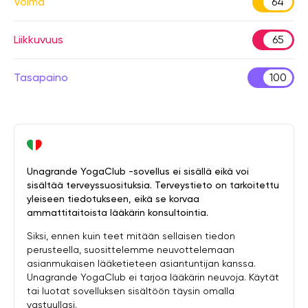
Voima
64
Liikkuvuus
65
Tasapaino
100
Unagrande YogaClub -sovellus ei sisällä eikä voi
sisältää terveyssuosituksia. Terveystieto on tarkoitettu
yleiseen tiedotukseen, eikä se korvaa
ammattitaitoista lääkärin konsultointia.
Siksi, ennen kuin teet mitään sellaisen tiedon
perusteella, suosittelemme neuvottelemaan
asianmukaisen lääketieteen asiantuntijan kanssa.
Unagrande YogaClub ei tarjoa lääkärin neuvoja. Käytät
tai luotat sovelluksen sisältöön täysin omalla
vastuullasi.