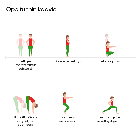
Oppitunnin kaavio
Jalkojen
Aurinkotervehdys
Liike varpaissa
pyörittäminen
seistessä
Varpailla kävely
Voimakas
Anjanan pojan
venytetyssä
säätiöasento
askelkyykkyasento
asennossa