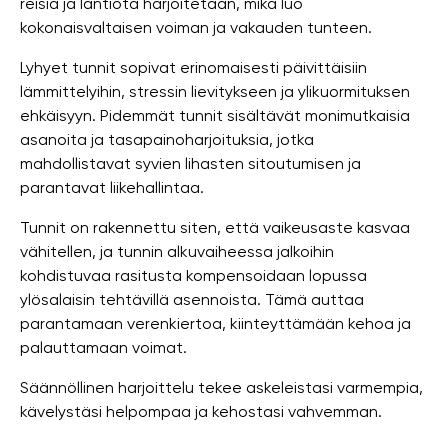
reisiä ja lantiota harjoitetaan, mikä luo
kokonaisvaltaisen voiman ja vakauden tunteen.
Lyhyet tunnit sopivat erinomaisesti päivittäisiin
lämmittelyihin, stressin lievitykseen ja ylikuormituksen
ehkäisyyn. Pidemmät tunnit sisältävät monimutkaisia ​​
asanoita ja tasapainoharjoituksia, jotka
mahdollistavat syvien lihasten sitoutumisen ja
parantavat liikehallintaa.
Tunnit on rakennettu siten, että vaikeusaste kasvaa
vähitellen, ja tunnin alkuvaiheessa jalkoihin
kohdistuvaa rasitusta kompensoidaan lopussa
ylösalaisin tehtävillä asennoista. Tämä auttaa
parantamaan verenkiertoa, kiinteyttämään kehoa ja
palauttamaan voimat.
Säännöllinen harjoittelu tekee askeleistasi varmempia,
kävelystäsi helpompaa ja kehostasi vahvemman.