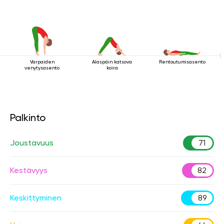
Varpaiden
Alaspäin katsova
Rentoutumisasento
venytysasento
koira
Palkinto
Joustavuus
71
Kestävyys
82
Keskittyminen
89