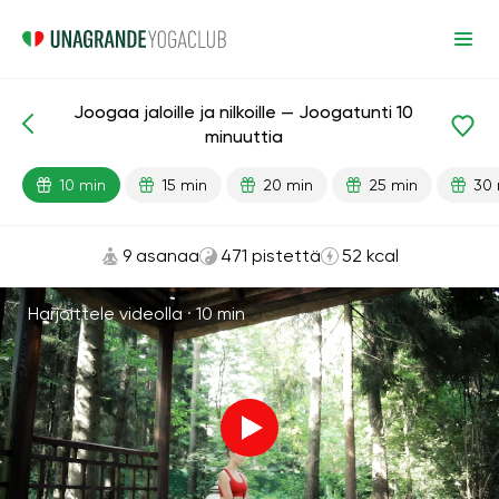
Joogaa jaloille ja nilkoille — Joogatunti 10
Valmiit oppitunnit
Jalat
Nivelet
minuuttia
10 min
15 min
20 min
25 min
30 
9 asanaa
471 pistettä
52 kcal
Harjoittele videolla ·
10 min