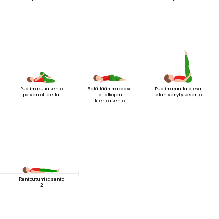
Puolimakuuasento
Selällään makaava
Puolimakuulla oleva
polven otteella
ja jalkojen
jalan venytysasento
kiertoasento
Rentoutumisasento
2