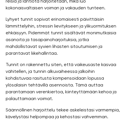
reisiä ja lantiota harjoitetaan, mikä luo
kokonaisvaltaisen voiman ja vakauden tunteen.
Lyhyet tunnit sopivat erinomaisesti päivittäisiin
lämmittelyihin, stressin lievitykseen ja ylikuormituksen
ehkäisyyn. Pidemmät tunnit sisältävät monimutkaisia ​​
asanoita ja tasapainoharjoituksia, jotka
mahdollistavat syvien lihasten sitoutumisen ja
parantavat liikehallintaa.
Tunnit on rakennettu siten, että vaikeusaste kasvaa
vähitellen, ja tunnin alkuvaiheessa jalkoihin
kohdistuvaa rasitusta kompensoidaan lopussa
ylösalaisin tehtävillä asennoista. Tämä auttaa
parantamaan verenkiertoa, kiinteyttämään kehoa ja
palauttamaan voimat.
Säännöllinen harjoittelu tekee askeleistasi varmempia,
kävelystäsi helpompaa ja kehostasi vahvemman.