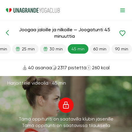
Joogaa jaloille ja nilkoille — Joogatunti 45
Valmiit oppitunnit
Jalat
Nivelet
minuuttia
 min
25 min
30 min
45 min
60 min
90 min
40 asanaa
2317 pistettä
260 kcal
Harjoittele videolla ·
45 min
Tämä oppitunti on saatavilla klubin jäsenille
Tämä oppitunti on saatavissa tilauksella