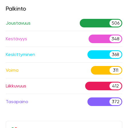
Palkinto
Joustavuus
506
Kestävyys
348
Keskittyminen
368
Voima
311
Liikkuvuus
412
Tasapaino
372