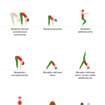
Varpailla kävely
Venyttelyasento
Voimakas
venytetyssä
säätiöasento
asennossa
Varpaiden
Alaspäin katsova
Alaspäin katsova
venytysasento
koira
koira, toinen jalka
kohotettuna