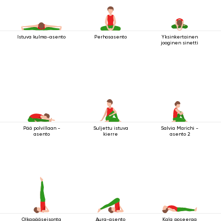
Istuva kulma-asento
Perhosasento
Yksinkertainen
jooginen sinetti
Pää polvillaan -
Suljettu istuva
Salvia Marichi -
asento
kierre
asento 2
Olkapääseisonta
Aura-asento
Kala poseeraa