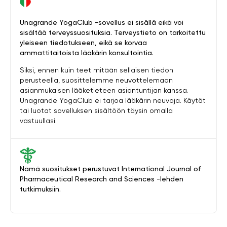
Unagrande YogaClub -sovellus ei sisällä eikä voi
sisältää terveyssuosituksia. Terveystieto on tarkoitettu
yleiseen tiedotukseen, eikä se korvaa
ammattitaitoista lääkärin konsultointia.
Siksi, ennen kuin teet mitään sellaisen tiedon
perusteella, suosittelemme neuvottelemaan
asianmukaisen lääketieteen asiantuntijan kanssa.
Unagrande YogaClub ei tarjoa lääkärin neuvoja. Käytät
tai luotat sovelluksen sisältöön täysin omalla
vastuullasi.
Nämä suositukset perustuvat International Journal of
Pharmaceutical Research and Sciences -lehden
tutkimuksiin.