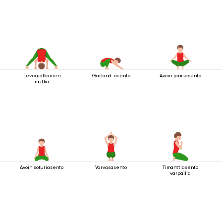
Leveäjalkainen
Garland-asento
Avoin jänisasento
mutka
Avoin soturiasento
Varvasasento
Timanttiasento
varpailla