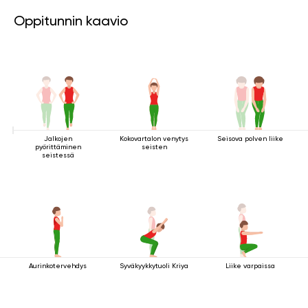
Oppitunnin kaavio
Jalkojen
Kokovartalon venytys
Seisova polven liike
pyörittäminen
seisten
seistessä
Aurinkotervehdys
Syväkyykkytuoli Kriya
Liike varpaissa