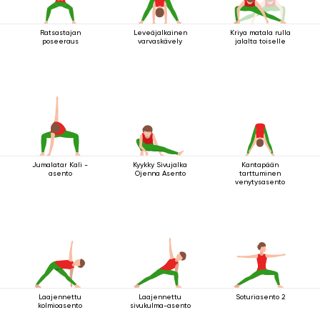
Ratsastajan
Leveäjalkainen
Kriya matala rulla
poseeraus
varvaskävely
jalalta toiselle
Jumalatar Kali -
Kyykky Sivujalka
Kantapään
asento
Ojenna Asento
tarttuminen
venytysasento
Laajennettu
Laajennettu
Soturiasento 2
kolmioasento
sivukulma-asento