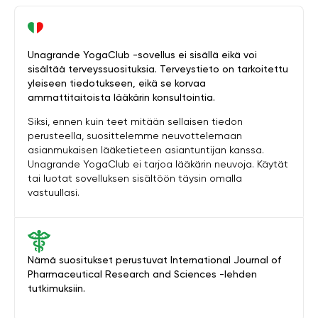
Unagrande YogaClub -sovellus ei sisällä eikä voi
sisältää terveyssuosituksia. Terveystieto on tarkoitettu
yleiseen tiedotukseen, eikä se korvaa
ammattitaitoista lääkärin konsultointia.
Siksi, ennen kuin teet mitään sellaisen tiedon
perusteella, suosittelemme neuvottelemaan
asianmukaisen lääketieteen asiantuntijan kanssa.
Unagrande YogaClub ei tarjoa lääkärin neuvoja. Käytät
tai luotat sovelluksen sisältöön täysin omalla
vastuullasi.
Nämä suositukset perustuvat International Journal of
Pharmaceutical Research and Sciences -lehden
tutkimuksiin.