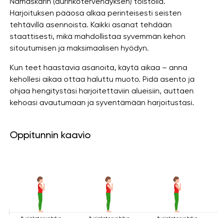
Namaskarin (aurinkotervehdyksen) toistolla.
Harjoituksen pääosa alkaa perinteisesti seisten
tehtävillä asennoista. Kaikki asanat tehdään
staattisesti, mikä mahdollistaa syvemmän kehon
sitoutumisen ja maksimaalisen hyödyn.
Kun teet haastavia asanoita, käytä aikaa – anna
kehollesi aikaa ottaa haluttu muoto. Pidä asento ja
ohjaa hengitystäsi harjoitettaviin alueisiin, auttaen
kehoasi avautumaan ja syventämään harjoitustasi.
Oppitunnin kaavio