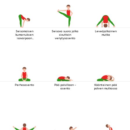
Seisomaisen
Seisova suora jalka
Leveäjalkainen
kumarruksen
sivuttain
mutka
isovarpaan
venytysasento
tarttuminen
Perhosasento
Pää polvillaan -
Käänteinen pää
asento
polven mutkassa