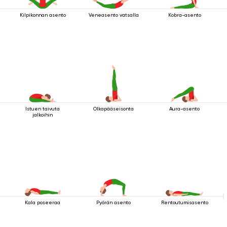
Kilpikonnan asento
Veneasento vatsalla
Kobra-asento
Istuen taivuta
Olkapääseisonta
Aura-asento
jalkoihin
Kala poseeraa
Pyörän asento
Rentoutumisasento