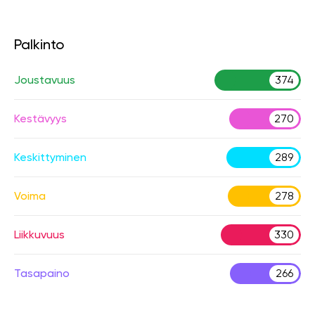
Palkinto
Joustavuus
374
Kestävyys
270
Keskittyminen
289
Voima
278
Liikkuvuus
330
Tasapaino
266