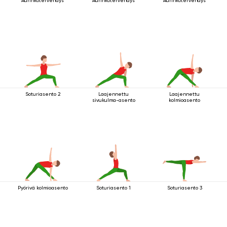
Aurinkotervehdys
Aurinkotervehdys
Aurinkotervehdys
Soturiasento 2
Laajennettu
Laajennettu
sivukulma-asento
kolmioasento
Pyörivä kolmioasento
Soturiasento 1
Soturiasento 3