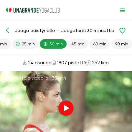
Jooga edistyneille — Joogatunti 30 minuuttia
Valmiit oppitunnit
Edistynyt
Joustavuus
 min
25 min
30 min
45 min
60 min
90 min
24 asanaa
1807 pistettä
252 kcal
Harjoittele videolla ·
30 min