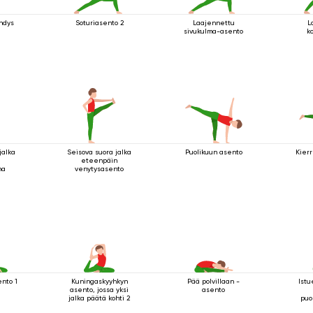
hdys
Soturiasento 2
Laajennettu
L
sivukulma-asento
k
jalka
Seisova suora jalka
Puolikuun asento
Kierr
eteenpäin
na
venytysasento
nto 1
Kuningaskyyhkyn
Pää polvillaan -
Ist
asento, jossa yksi
asento
jalka päätä kohti 2
puo