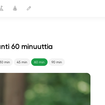
nti 60 minuuttia
30 min
45 min
60 min
90 min
sielun lento
01:44
sisäinen rauha
01:27