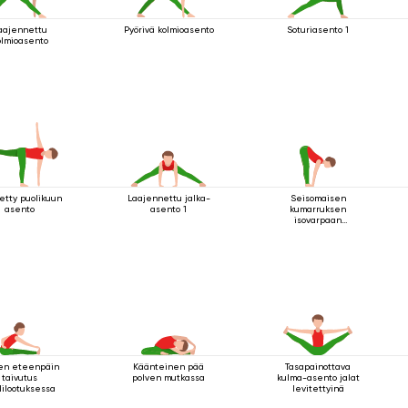
aajennettu
Pyörivä kolmioasento
Soturiasento 1
olmioasento
etty puolikuun
Laajennettu jalka-
Seisomaisen
asento
asento 1
kumarruksen
isovarpaan
tarttuminen
uen eteenpäin
Käänteinen pää
Tasapainottava
taivutus
polven mutkassa
kulma-asento jalat
lilootuksessa
levitettyinä