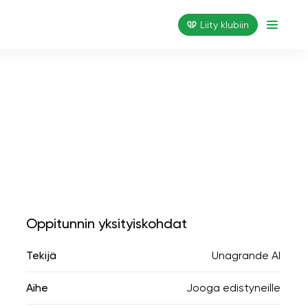
Liity klubiin
Oppitunnin yksityiskohdat
Tekijä
Unagrande AI
Aihe
Jooga edistyneille