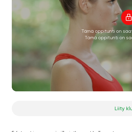
Tämä oppitunti on saatav
Tämä oppitunti on saa
Liity kl