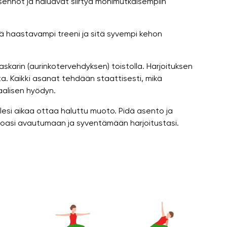
sasennot ja haluavat siirtyä monimutkaisempiin
itä haastavampi treeni ja sitä syvempi kehon
askarin (aurinkotervehdyksen) toistolla. Harjoituksen
ta. Kaikki asanat tehdään staattisesti, mikä
alisen hyödyn.
lesi aikaa ottaa haluttu muoto. Pidä asento ja
kehoasi avautumaan ja syventämään harjoitustasi.