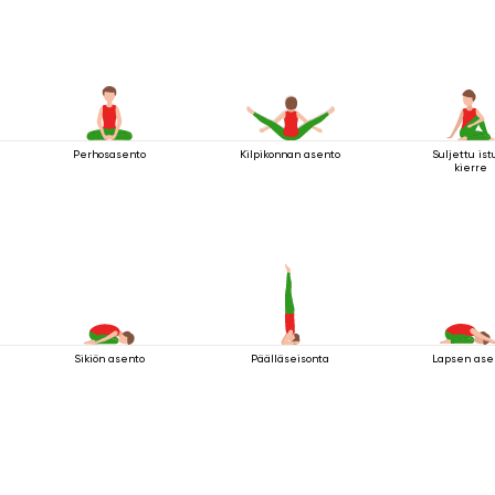
Perhosasento
Kilpikonnan asento
Suljettu ist
kierre
Sikiön asento
Päälläseisonta
Lapsen ase