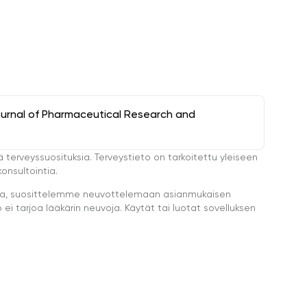
ournal of Pharmaceutical Research and
ä terveyssuosituksia. Terveystieto on tarkoitettu yleiseen
onsultointia.
eella, suosittelemme neuvottelemaan asianmukaisen
i tarjoa lääkärin neuvoja. Käytät tai luotat sovelluksen