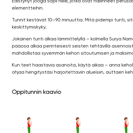
Edistynyt jooga sopii niille, jotka ovat hallinneet peru
elementteihin.
Tunnit kestävät 10–90 minuuttia. Mitä pidempi tunti, s
keskittymiskyky.
Jokainen tunti alkaa lämmittelyllä – kolmella Surya Nam
pääosa alkaa perinteisesti seisten tehtävillä asennois
mahdollistaa syvemmän kehon sitoutumisen ja maksima
Kun teet haastavia asanoita, käytä aikaa – anna kehol
ohjaa hengitystäsi harjoitettaviin alueisiin, auttaen 
Oppitunnin kaavio