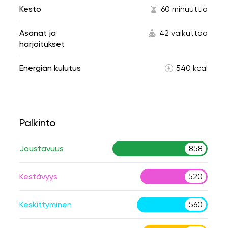
Kesto
60 minuuttia
Asanat ja
42 vaikuttaa
harjoitukset
Energian kulutus
540 kcal
Palkinto
Joustavuus
858
Kestävyys
520
Keskittyminen
560