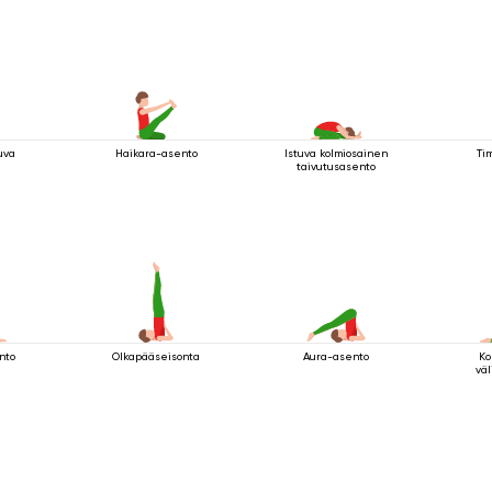
uva
Haikara-asento
Istuva kolmiosainen
Ti
taivutusasento
nto
Olkapääseisonta
Aura-asento
Ko
väl