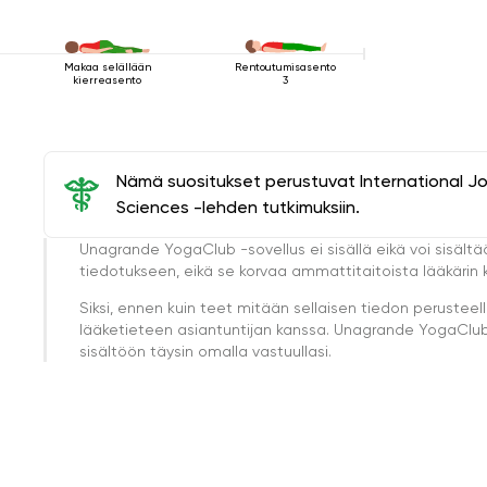
Makaa selällään
Rentoutumisasento
kierreasento
3
Nämä suositukset perustuvat International J
Sciences -lehden tutkimuksiin.
Unagrande YogaClub -sovellus ei sisällä eikä voi sisältä
tiedotukseen, eikä se korvaa ammattitaitoista lääkärin k
Siksi, ennen kuin teet mitään sellaisen tiedon perust
lääketieteen asiantuntijan kanssa. Unagrande YogaClub e
sisältöön täysin omalla vastuullasi.