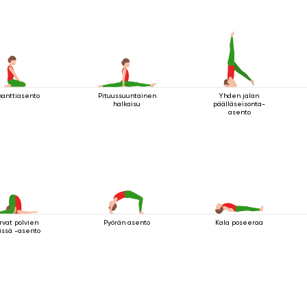
manttiasento
Pituussuuntainen
Yhden jalan
halkaisu
päälläseisonta-
asento
rvat polvien
Pyörän asento
Kala poseeraa
issä -asento