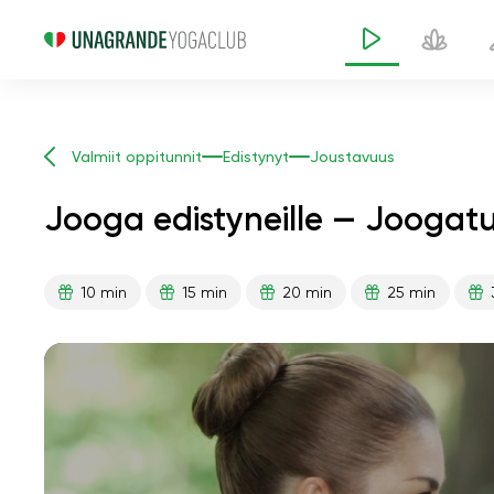
Valmiit oppitunnit
Edistynyt
Joustavuus
Jooga edistyneille — Joogatu
10 min
15 min
20 min
25 min