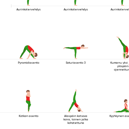
Aurinkotervehdys
Aurinkotervehdys
Aurinkoterve
Pyramidiasento
Soturiasento 3
Kumarru yksi 
ylöspäin
ojennettu
Kotkan asento
Alaspäin katsova
Kyyhkynen ase
koira, toinen jalka
kohotettuna