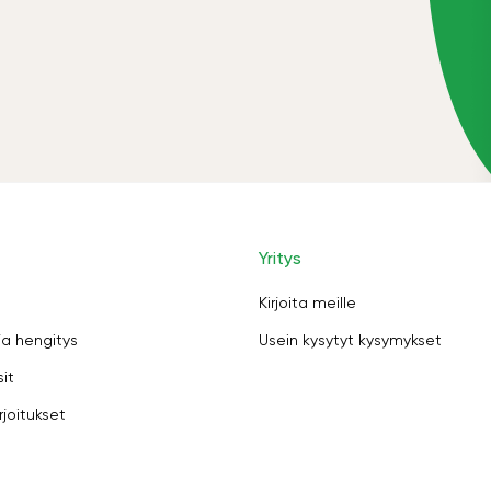
Yritys
Kirjoita meille
ja hengitys
Usein kysytyt kysymykset
sit
rjoitukset