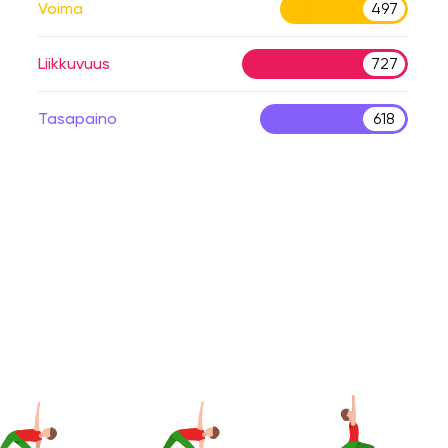
Voima
497
Liikkuvuus
727
Tasapaino
618