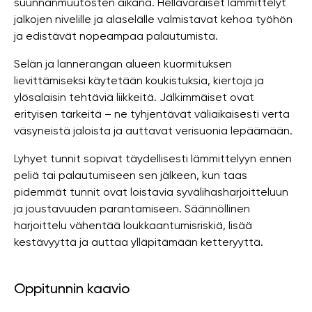
suunnanmuutosten aikana. Hellävaraiset lämmittelyt
jalkojen nivelille ja alaselälle valmistavat kehoa työhön
ja edistävät nopeampaa palautumista.
Selän ja lannerangan alueen kuormituksen
lievittämiseksi käytetään koukistuksia, kiertoja ja
ylösalaisin tehtäviä liikkeitä. Jälkimmäiset ovat
erityisen tärkeitä – ne tyhjentävät väliaikaisesti verta
väsyneistä jaloista ja auttavat verisuonia lepäämään.
Lyhyet tunnit sopivat täydellisesti lämmittelyyn ennen
peliä tai palautumiseen sen jälkeen, kun taas
pidemmät tunnit ovat loistavia syvälihasharjoitteluun
ja joustavuuden parantamiseen. Säännöllinen
harjoittelu vähentää loukkaantumisriskiä, ​​lisää
kestävyyttä ja auttaa ylläpitämään ketteryyttä.
Oppitunnin kaavio