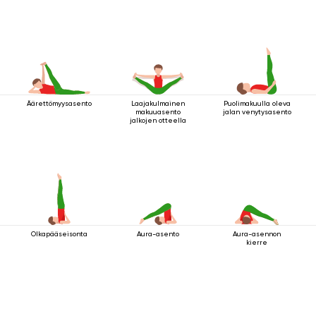
Äärettömyysasento
Laajakulmainen
Puolimakuulla oleva
makuuasento
jalan venytysasento
jalkojen otteella
Olkapääseisonta
Aura-asento
Aura-asennon
kierre