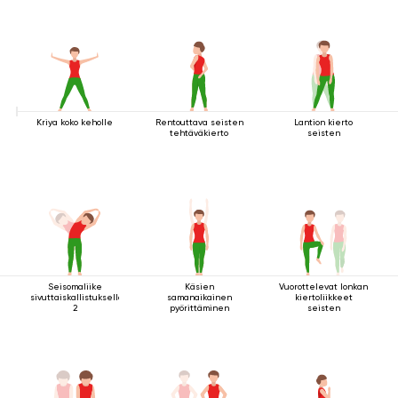
Kriya koko keholle
Rentouttava seisten
Lantion kierto
tehtäväkierto
seisten
Seisomaliike
Käsien
Vuorottelevat lonkan
sivuttaiskallistuksella
samanaikainen
kiertoliikkeet
2
pyörittäminen
seisten