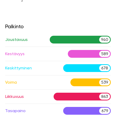
3
Palkinto
Joustavuus
940
Kestävyys
589
Keskittyminen
678
Voima
539
Liikkuvuus
863
Tasapaino
679