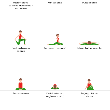
Vuorotteleva
Varisasento
Pulttiasento
seisoma-asentoinen
kiertoliike
Puolikyyhkynen
Kyyhkynen asento 1
Istuva kulma-asento
asento
Perhosasento
Yksinkertainen
Suljettu istuva
jooginen sinetti
kierre