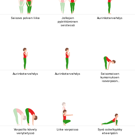
Seisova polven liike
Jalkojen
Aurinkotervehdys
pyörittäminen
seistessä
Aurinkotervehdys
Aurinkotervehdys
Seisomaisen
kumarruksen
isovarpaan
tarttuminen
Varpailla kävely
Liike varpaissa
Syvä askelkyykky
venytetyssä
eteenpäin