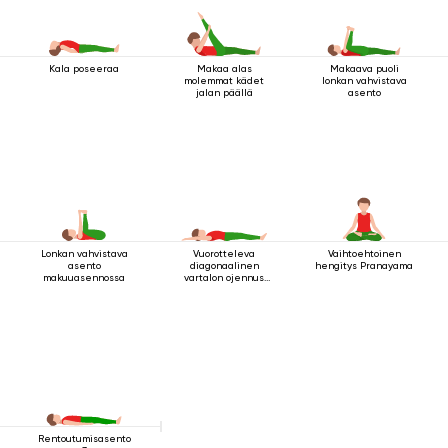
Kala poseeraa
Makaa alas
Makaava puoli
molemmat kädet
lonkan vahvistava
jalan päällä
asento
Lonkan vahvistava
Vuorotteleva
Vaihtoehtoinen
asento
diagonaalinen
hengitys Pranayama
makuuasennossa
vartalon ojennus
makuuasennossa
Rentoutumisasento