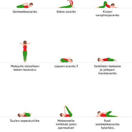
Sammakkoasento
Kobra-asento
Kissan
venyttelyasento
Makuulla vatsallaan
Lapsen asento 3
Selällään makaava
käden koukistus
ja jalkojen
kiertoasento
Tuulen vapautusliike
Makaamalla
Puoli
tehtävät jalan
sammakkoasento
ojennukset
kyljelläsi
makaamisessa