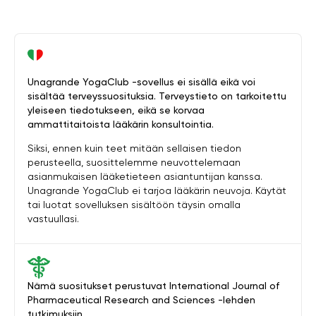
Unagrande YogaClub -sovellus ei sisällä eikä voi
sisältää terveyssuosituksia. Terveystieto on tarkoitettu
yleiseen tiedotukseen, eikä se korvaa
ammattitaitoista lääkärin konsultointia.
Siksi, ennen kuin teet mitään sellaisen tiedon
perusteella, suosittelemme neuvottelemaan
asianmukaisen lääketieteen asiantuntijan kanssa.
Unagrande YogaClub ei tarjoa lääkärin neuvoja. Käytät
tai luotat sovelluksen sisältöön täysin omalla
vastuullasi.
Nämä suositukset perustuvat International Journal of
Pharmaceutical Research and Sciences -lehden
tutkimuksiin.