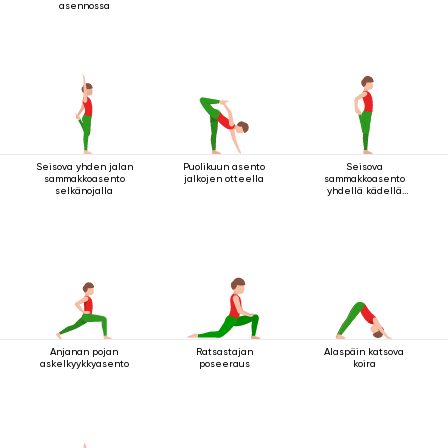
asennossa
Seisova yhden jalan
Puolikuun asento
Seisova
sammakkoasento
jalkojen otteella
sammakkoasento
selkänojalla
yhdellä kädellä
jalan tarttumisella
Anjanan pojan
Ratsastajan
Alaspäin katsova
askelkyykkyasento
poseeraus
koira