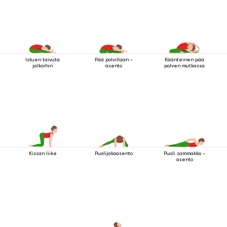
Istuen taivuta
Pää polvillaan -
Käänteinen pää
jalkoihin
asento
polven mutkassa
Kissan liike
Puolijakoasento
Puoli sammakko -
asento