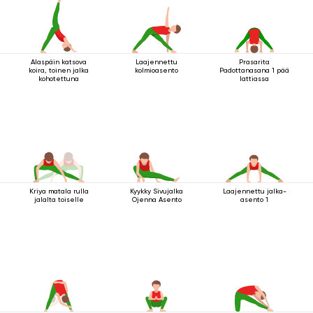
Alaspäin katsova
Laajennettu
Prasarita
koira, toinen jalka
kolmioasento
Padottanasana 1 pää
kohotettuna
lattiassa
Kriya matala rulla
Kyykky Sivujalka
Laajennettu jalka-
jalalta toiselle
Ojenna Asento
asento 1