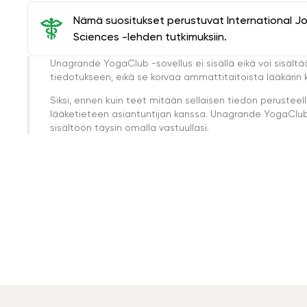
Nämä suositukset perustuvat International J
Sciences -lehden tutkimuksiin.
Unagrande YogaClub -sovellus ei sisällä eikä voi sisältä
tiedotukseen, eikä se korvaa ammattitaitoista lääkärin k
Siksi, ennen kuin teet mitään sellaisen tiedon perust
lääketieteen asiantuntijan kanssa. Unagrande YogaClub e
sisältöön täysin omalla vastuullasi.