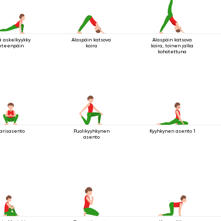
ä askelkyykky
Alaspäin katsova
Alaspäin katsova
eteenpäin
koira
koira, toinen jalka
kohotettuna
arisasento
Puolikyyhkynen
Kyyhkynen asento 1
asento