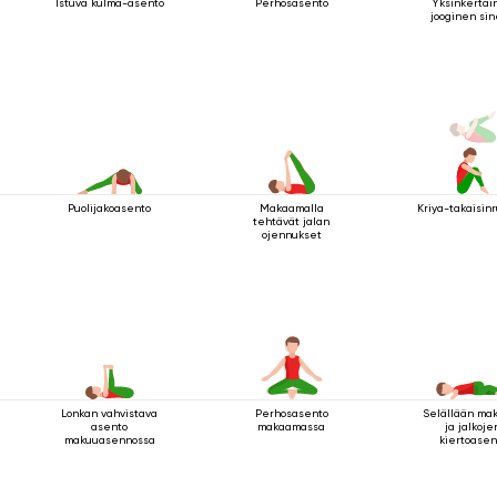
Istuva kulma-asento
Perhosasento
Yksinkertai
jooginen sin
Puolijakoasento
Makaamalla
Kriya-takaisinr
tehtävät jalan
ojennukset
Lonkan vahvistava
Perhosasento
Selällään ma
asento
makaamassa
ja jalkoje
makuuasennossa
kiertoasen