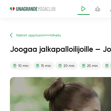
Valmiit oppitunnit
Urheilu
Joogaa jalkapalloilijoille — 
10 min
15 min
20 min
25 min