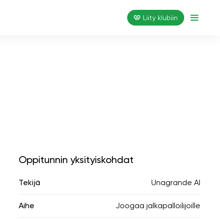
Liity klubiin
Oppitunnin yksityiskohdat
Tekijä
Unagrande AI
Aihe
Joogaa jalkapalloilijoille