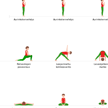
Aurinkotervehdys
Aurinkotervehdys
Aurinkoterve
Ratsastajan
Laajennettu
Leveäjalkai
poseeraus
kolmioasento
mutka