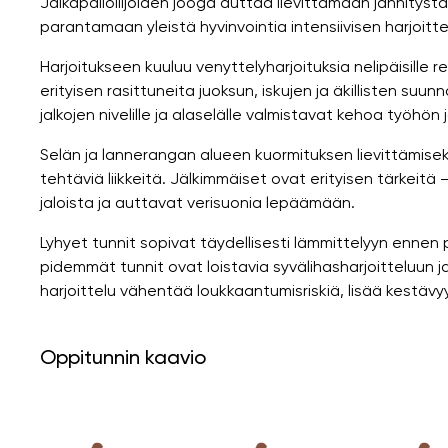
Jalkapalloilijoiden jooga auttaa lievittämään jännityst
parantamaan yleistä hyvinvointia intensiivisen harjoittel
Harjoitukseen kuuluu venyttelyharjoituksia nelipäisille reisi
erityisen rasittuneita juoksun, iskujen ja äkillisten su
jalkojen nivelille ja alaselälle valmistavat kehoa työh
Selän ja lannerangan alueen kuormituksen lievittämiseksi
tehtäviä liikkeitä. Jälkimmäiset ovat erityisen tärkeitä 
jaloista ja auttavat verisuonia lepäämään.
Lyhyet tunnit sopivat täydellisesti lämmittelyyn ennen 
pidemmät tunnit ovat loistavia syvälihasharjoitteluun
harjoittelu vähentää loukkaantumisriskiä, ​​lisää kestäv
Oppitunnin kaavio