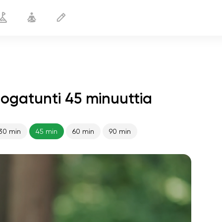
Joogatunti 45 minuuttia
30 min
45 min
60 min
90 min
sielun lento
01:44
sisäinen rauha
01:27