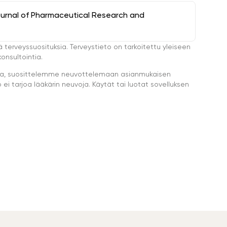
ournal of Pharmaceutical Research and
ä terveyssuosituksia. Terveystieto on tarkoitettu yleiseen
onsultointia.
eella, suosittelemme neuvottelemaan asianmukaisen
i tarjoa lääkärin neuvoja. Käytät tai luotat sovelluksen