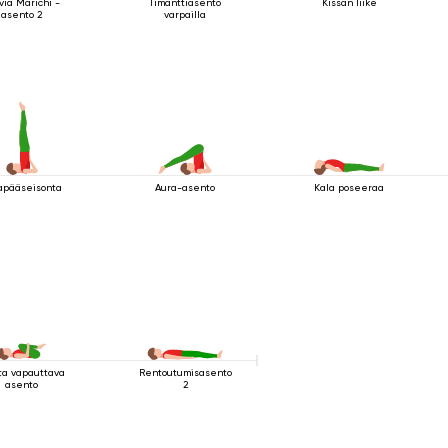
via Marichi -
Timanttiasento
Kissan liike
asento 2
varpailla
apääseisonta
Aura-asento
Kala poseeraa
ta vapauttava
Rentoutumisasento
asento
2