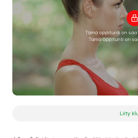
Tämä oppitunti on saatav
Tämä oppitunti on saa
Liity kl