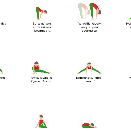
hdys
Seisomaisen
Varpailla kävely
Syv
kumarruksen
venytetyssä
isovarpaan
asennossa
tarttuminen
nen
Kyykky Sivujalka
Laajennettu jalka-
V
Ojenna Asento
asento 1