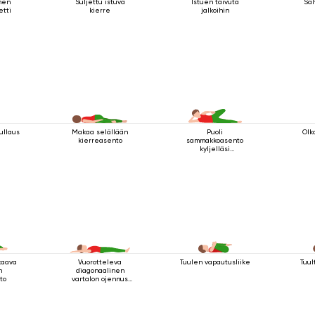
nen
Suljettu istuva
Istuen taivuta
Sal
etti
kierre
jalkoihin
ullaus
Makaa selällään
Puoli
Olk
kierreasento
sammakkoasento
kyljelläsi
makaamisessa
kaava
Vuorotteleva
Tuulen vapautusliike
Tuul
n
diagonaalinen
to
vartalon ojennus
makuuasennossa