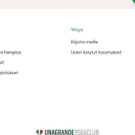
Yritys
Kirjoita meille
ja hengitys
Usein kysytyt kysymykset
sit
rjoitukset