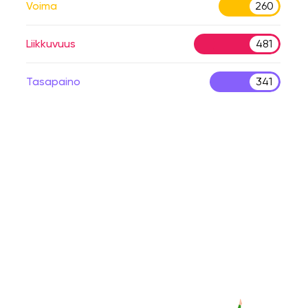
Voima
260
Liikkuvuus
481
Tasapaino
341