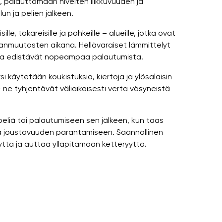
ä, palauttamaan nivelten liikkuvuuden ja
un ja pelien jälkeen.
lle, takareisille ja pohkeille – alueille, jotka ovat
unnanmuutosten aikana. Hellävaraiset lämmittelyt
ön ja edistävät nopeampaa palautumista.
 käytetään koukistuksia, kiertoja ja ylösalaisin
– ne tyhjentävät väliaikaisesti verta väsyneistä
peliä tai palautumiseen sen jälkeen, kun taas
 ja joustavuuden parantamiseen. Säännöllinen
yyttä ja auttaa ylläpitämään ketteryyttä.