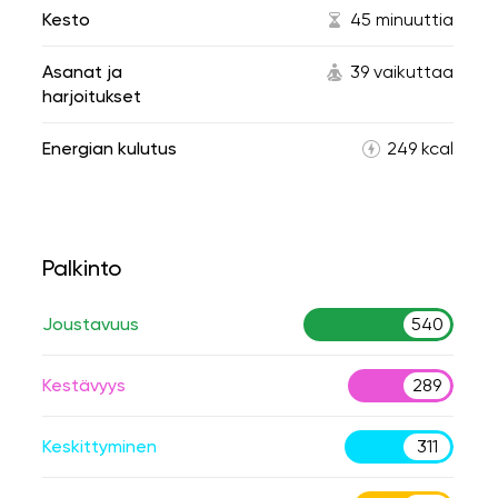
Kesto
45 minuuttia
Asanat ja
39 vaikuttaa
harjoitukset
Energian kulutus
249 kcal
Palkinto
Joustavuus
540
Kestävyys
289
Keskittyminen
311