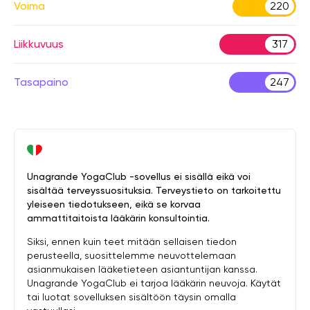
Voima
220
Liikkuvuus
317
Tasapaino
247
Unagrande YogaClub -sovellus ei sisällä eikä voi
sisältää terveyssuosituksia. Terveystieto on tarkoitettu
yleiseen tiedotukseen, eikä se korvaa
ammattitaitoista lääkärin konsultointia.
Siksi, ennen kuin teet mitään sellaisen tiedon
perusteella, suosittelemme neuvottelemaan
asianmukaisen lääketieteen asiantuntijan kanssa.
Unagrande YogaClub ei tarjoa lääkärin neuvoja. Käytät
tai luotat sovelluksen sisältöön täysin omalla