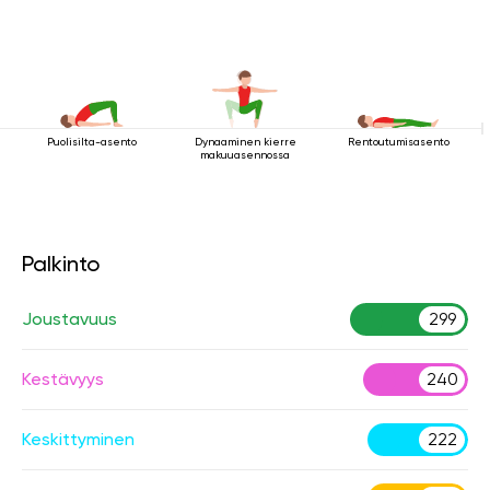
Puolisilta-asento
Dynaaminen kierre
Rentoutumisasento
makuuasennossa
Palkinto
Joustavuus
299
Kestävyys
240
Keskittyminen
222