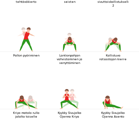
tehtäväkierto
seisten
sivuttaiskallistuksella
2
Pallon pyöriminen
Lantionpohjan
Kallistuva
vahvistaminen ja
ratsastajan kierre
venyttäminen
Kriya matala rulla
Kyykky Sivujalka
Kyykky Sivujalka
jalalta toiselle
Ojenna Kriya
Ojenna Asento