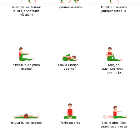
Kumaraliike, toinen
Pyramidiasento
Puolikuun asento
jalka ojennettuna
jalkojen otteella
ylöspäin
Yhden jalan pään
Salvia Marichi -
Kalojen
asento
asento 1
puolikuningas -
asento ja
tervehdysmudra
Istuva kulma-asento
Perhosasento
Ylös ja alas liike
sauva-asennossa