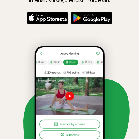
intensiivikursseja erilaisiin tarpeisiin.