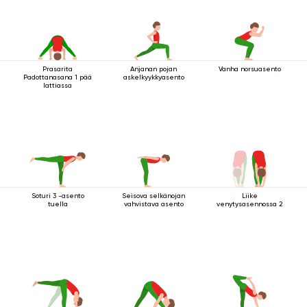
Prasarita
Anjanan pojan
Vanha norsuasento
Padottanasana 1 pää
askelkyykkyasento
lattiassa
Soturi 3 -asento
Seisova selkänojan
Liike
tuella
vahvistava asento
venytysasennossa 2