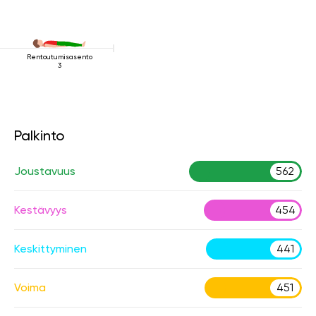
Rentoutumisasento
3
Palkinto
Joustavuus
562
Kestävyys
454
Keskittyminen
441
Voima
451