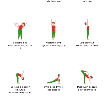
tehtäväkierto
seisten
Seisomaliike
Vuorotteleva
Laajennetut
sivuttaiskallistuksella
pystysuora venyttely
käsivarret -asento
2
Seisova alaspäin
Syvä askelkyykky
Puolikuun asento
taivutus
eteenpäin
jalkojen otteella
rannekiinnityksellä