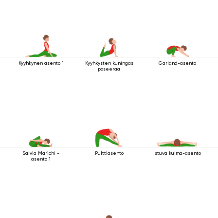
Kyyhkynen asento 1
Kyyhkysten kuningas
Garland-asento
poseeraa
Salvia Marichi -
Pulttiasento
Istuva kulma-asento
asento 1