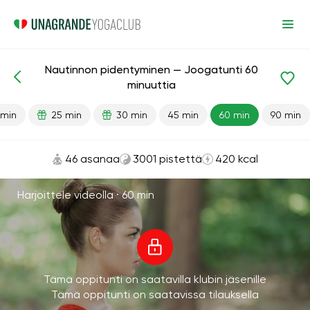
Nautinnon pidentyminen — Joogatunti 60
Valmiit oppitunnit
Seksi
Energia
minuuttia
 min
25 min
30 min
45 min
60 min
90 min
46 asanaa
3001 pistettä
420 kcal
Harjoittele videolla ·
60 min
Tämä oppitunti on saatavilla klubin jäsenille
Tämä oppitunti on saatavissa tilauksella