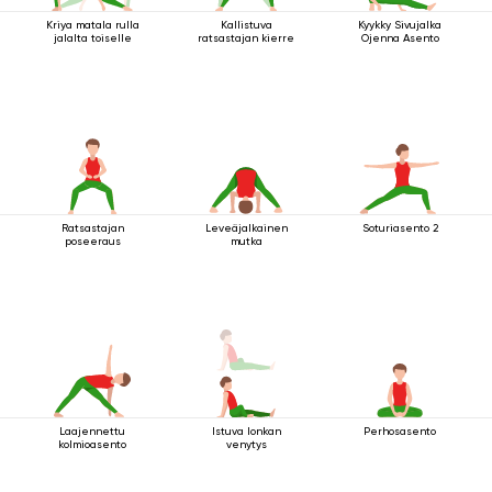
Kriya matala rulla
Kallistuva
Kyykky Sivujalka
jalalta toiselle
ratsastajan kierre
Ojenna Asento
Ratsastajan
Leveäjalkainen
Soturiasento 2
poseeraus
mutka
Laajennettu
Istuva lonkan
Perhosasento
kolmioasento
venytys