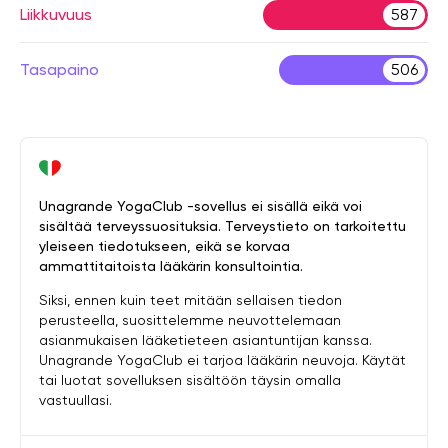
Liikkuvuus
587
Tasapaino
506
Unagrande YogaClub -sovellus ei sisällä eikä voi
sisältää terveyssuosituksia. Terveystieto on tarkoitettu
yleiseen tiedotukseen, eikä se korvaa
ammattitaitoista lääkärin konsultointia.
Siksi, ennen kuin teet mitään sellaisen tiedon
perusteella, suosittelemme neuvottelemaan
asianmukaisen lääketieteen asiantuntijan kanssa.
Unagrande YogaClub ei tarjoa lääkärin neuvoja. Käytät
tai luotat sovelluksen sisältöön täysin omalla
vastuullasi.