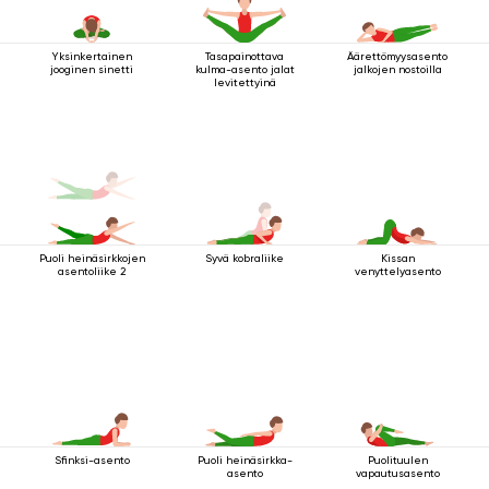
Yksinkertainen
Tasapainottava
Äärettömyysasento
jooginen sinetti
kulma-asento jalat
jalkojen nostoilla
levitettyinä
Puoli heinäsirkkojen
Syvä kobraliike
Kissan
asentoliike 2
venyttelyasento
Sfinksi-asento
Puoli heinäsirkka-
Puolituulen
asento
vapautusasento