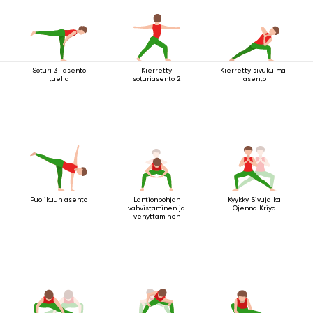
Soturi 3 -asento
Kierretty
Kierretty sivukulma-
tuella
soturiasento 2
asento
Puolikuun asento
Lantionpohjan
Kyykky Sivujalka
vahvistaminen ja
Ojenna Kriya
venyttäminen