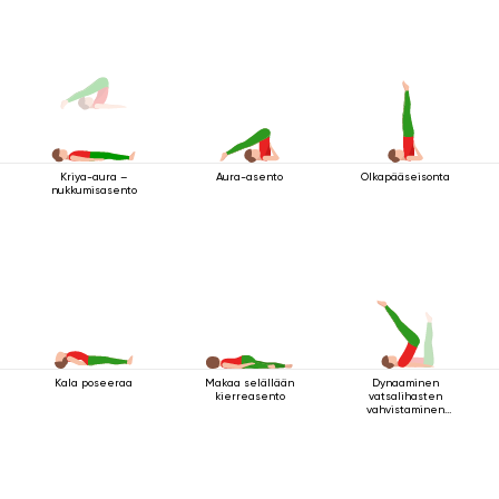
Aura-asento
Olkapääseisonta
Kriya-aura –
nukkumisasento
Kala poseeraa
Makaa selällään
Dynaaminen
kierreasento
vatsalihasten
vahvistaminen
makuuasennossa