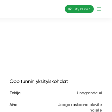
Liity klubiin
Oppitunnin yksityiskohdat
Tekijä
Unagrande AI
Aihe
Jooga raskaana oleville
naisille