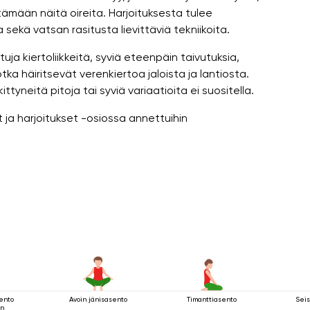
mään näitä oireita. Harjoituksesta tulee
ekä vatsan rasitusta lievittäviä tekniikoita.
tuja kiertoliikkeitä, syviä eteenpäin taivutuksia,
ka häiritsevät verenkiertoa jaloista ja lantiosta.
yneitä pitoja tai syviä variaatioita ei suositella.
ja harjoitukset -osiossa annettuihin
sento
Avoin jänisasento
Timanttiasento
Seis
än