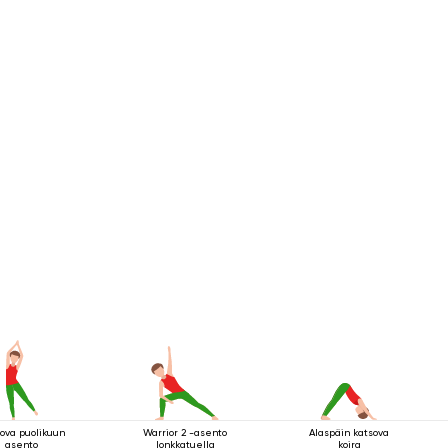
ova puolikuun
Warrior 2 -asento
Alaspäin katsova
asento
lonkkatuella
koira