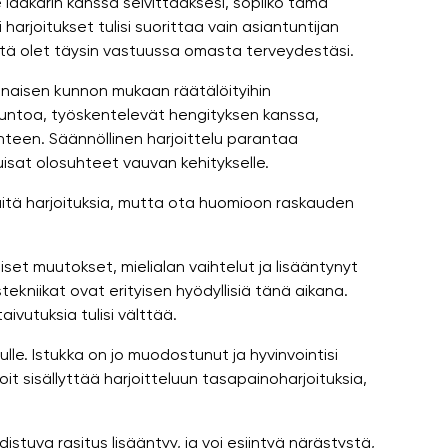
 lääkärin kanssa selvittääksesi, sopiiko tämä
i harjoitukset tulisi suorittaa vain asiantuntijan
tä olet täysin vastuussa omasta terveydestäsi.
 naisen kunnon mukaan räätälöityihin
ä kuntoa, työskentelevät hengityksen kanssa,
unteen. Säännöllinen harjoittelu parantaa
uisat olosuhteet vauvan kehitykselle.
näitä harjoituksia, mutta ota huomioon raskauden
t muutokset, mielialan vaihtelut ja lisääntynyt
kniikat ovat erityisen hyödyllisiä tänä aikana.
taivutuksia tulisi välttää.
le. Istukka on jo muodostunut ja hyvinvointisi
it sisällyttää harjoitteluun tasapainoharjoituksia,
tuva rasitus lisääntyy, ja voi esiintyä närästystä,