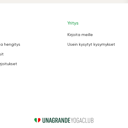
Yritys
Kirjoita meille
ja hengitys
Usein kysytyt kysymykset
sit
rjoitukset