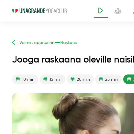
Valmiit oppitunnit
Raskaus
Jooga raskaana oleville naisi
10 min
15 min
20 min
25 min