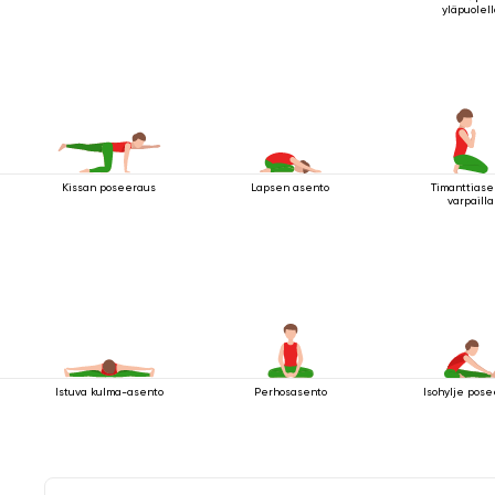
yläpuolel
Kissan poseeraus
Lapsen asento
Timanttiase
varpailla
Istuva kulma-asento
Perhosasento
Isohylje pos