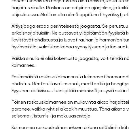
Ennen itsenäisten harjoitusten aloittamista, keskustele
harjoitus sinulle. Raskaus on erityinen ajanjakso, ja kaikk
ohjauksessa. Alottamalla nämä oppitunnit hyväksyt, et
Äitiysjooga eroaa perinteisestä joogasta. Se perustuu
erikoisharjoituksiin. Ne auttavat ylläpitämään fyysist
lievittävät ahdistusta ja luovat rauhan ja harmonian t
hyvinvointia, valmistaa kehoa synnytykseen ja luo suot
Vaikka sinulla ei olisi kokemusta joogasta, voit tehdä 
kolmannes.
Ensimmäistä raskauskolmannusta leimaavat hormonaalise
ahdistus. Rentouttavat asanat, meditaatio ja hengityste
Fyysinen aktiivisuus tulisi pitää minimissä ja syviä selän 
Toinen raskauskolmannes on mukavinta aikaa harjoittelul
paranee, vaikka ryhtisi alkaakin muuttua. Tänä aikana vo
seisoma-, istumis- ja makuuasentoja.
Kolmannen raskauskolmanneksen aikana sisäelimiin kohdis