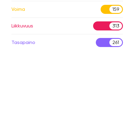
Voima
159
Liikkuvuus
313
Tasapaino
261