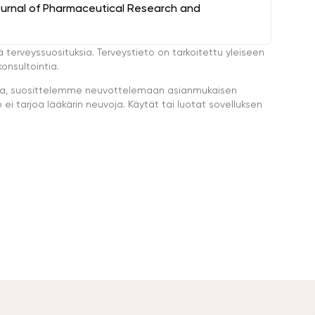
ournal of Pharmaceutical Research and
ä terveyssuosituksia. Terveystieto on tarkoitettu yleiseen
onsultointia.
eella, suosittelemme neuvottelemaan asianmukaisen
i tarjoa lääkärin neuvoja. Käytät tai luotat sovelluksen