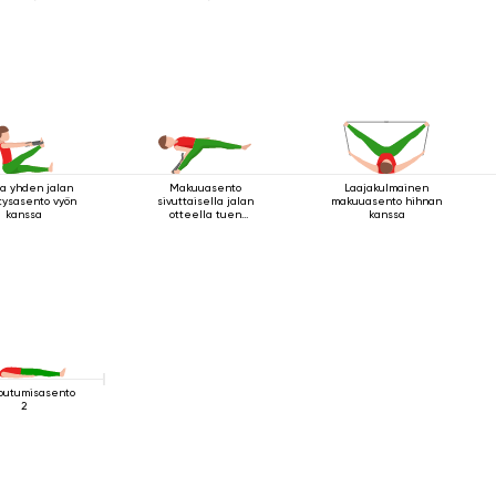
va yhden jalan
Makuuasento
Laajakulmainen
tysasento vyön
sivuttaisella jalan
makuuasento hihnan
kanssa
otteella tuen
kanssa
kanssa
outumisasento
2