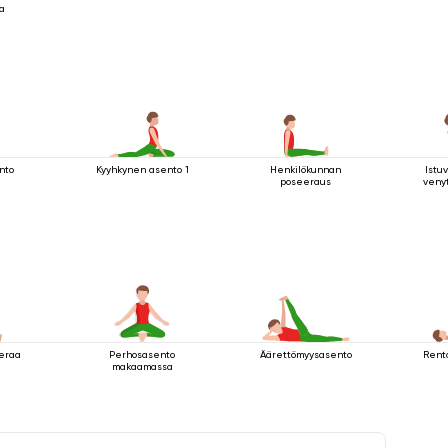
la
nto
Kyyhkynen asento 1
Henkilökunnan
Istu
poseeraus
veny
eeraa
Perhosasento
Äärettömyysasento
Rent
makaamassa