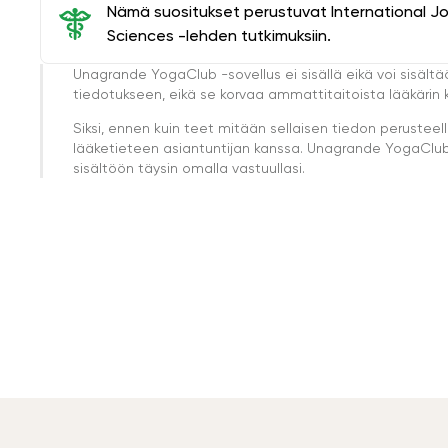
Nämä suositukset perustuvat International J
Sciences -lehden tutkimuksiin.
Unagrande YogaClub -sovellus ei sisällä eikä voi sisältä
tiedotukseen, eikä se korvaa ammattitaitoista lääkärin k
Siksi, ennen kuin teet mitään sellaisen tiedon perust
lääketieteen asiantuntijan kanssa. Unagrande YogaClub e
sisältöön täysin omalla vastuullasi.