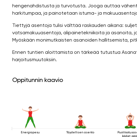
hengenahdistusta ja turvotusta. Jooga auttaa vähentä
harkitumpaa, ja painotetaan istuma- ja makuuasentoja s
Tiettyjä asentoja tulisi välttää raskauden aikana: suljet
vatsamakuuasentoja, alipainetekniikoita ja asanoita, jot
Myöskään monimutkaisten asanoiden hallitsemista, pitkitt
Ennen tuntien aloittamista on tärkeää tutustua Asanat 
harjoitusmuutoksiin.
Oppitunnin kaavio
Energiapesu
Täydellisen asento
Puolilootusa
kädet pä