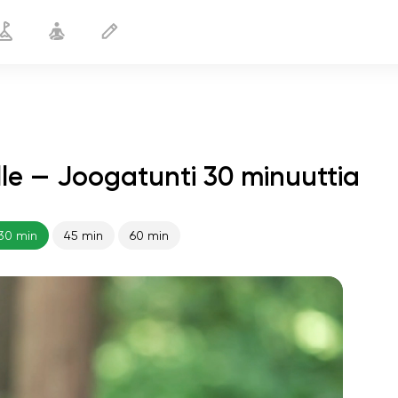
lle — Joogatunti 30 minuuttia
Jooga raskaana oleville naisille
30 min
30 min
45 min
60 min
sielun lento
01:44
sisäinen rauha
01:27