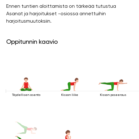
Ennen tuntien aloittamista on tärkeää tutustua
Asanat ja harjoitukset -osiossa annettuihin
harjoitusmuutoksiin.
Oppitunnin kaavio
Täydellisen asento
Kissan liike
Kissan poseeraus