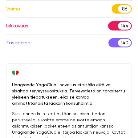
Voima
86
Liikkuvuus
144
Tasapaino
140
Unagrande YogaClub -sovellus ei sisällä eikä voi
sisältää terveyssuosituksia. Terveystieto on tarkoitettu
yleiseen tiedotukseen, eikä se korvaa
ammattitaitoista lääkärin konsultointia.
Siksi, ennen kuin teet mitään sellaisen tiedon
perusteella, suosittelemme neuvottelemaan
asianmukaisen lääketieteen asiantuntijan kanssa.
Unagrande YogaClub ei tarjoa lääkärin neuvoja. Käytät