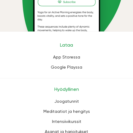
Lataa
App Storessa
Google Playssa
Hyödyllinen
Joogatunnit
Meditaatiot ja hengitys
Intensiivikurssit
Asanat ja harjoitukset