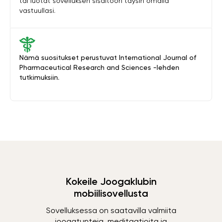
tai luotat sovelluksen sisältöön täysin omalla
vastuullasi.
Nämä suositukset perustuvat International Journal of
Pharmaceutical Research and Sciences -lehden
tutkimuksiin.
Kokeile Joogaklubin
mobiilisovellusta
Sovelluksessa on saatavilla valmiita
joogatunteja, meditaatioita ja