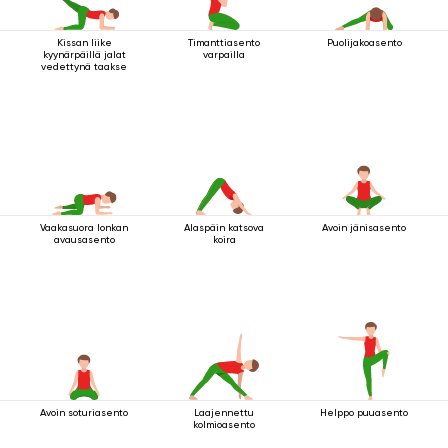
Kissan liike
Timanttiasento
Puolijakoasento
kyynärpäillä jalat
varpailla
vedettynä taakse
Vaakasuora lonkan
Alaspäin katsova
Avoin jänisasento
avausasento
koira
Avoin soturiasento
Laajennettu
Helppo puuasento
kolmioasento