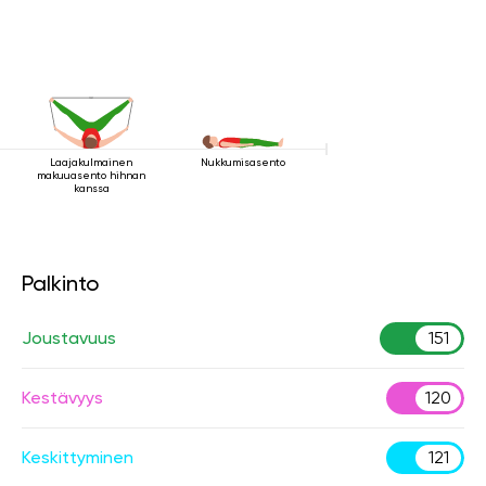
Laajakulmainen
Nukkumisasento
makuuasento hihnan
kanssa
Palkinto
Joustavuus
151
Kestävyys
120
Keskittyminen
121