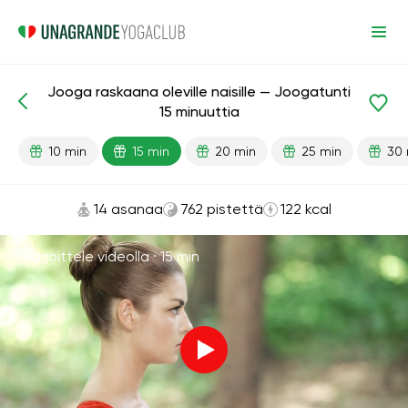
Jooga raskaana oleville naisille — Joogatunti
Valmiit oppitunnit
Raskaus
15 minuuttia
10 min
15 min
20 min
25 min
30 
14 asanaa
762 pistettä
122 kcal
Harjoittele videolla ·
15 min