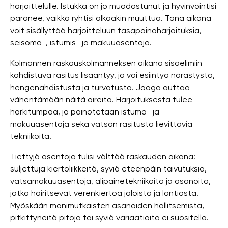
harjoittelulle. Istukka on jo muodostunut ja hyvinvointisi
paranee, vaikka ryhtisi alkaakin muuttua. Tänä aikana
voit sisällyttää harjoitteluun tasapainoharjoituksia,
seisoma-, istumis- ja makuuasentoja.
Kolmannen raskauskolmanneksen aikana sisäelimiin
kohdistuva rasitus lisääntyy, ja voi esiintyä närästystä,
hengenahdistusta ja turvotusta. Jooga auttaa
vähentämään näitä oireita. Harjoituksesta tulee
harkitumpaa, ja painotetaan istuma- ja
makuuasentoja sekä vatsan rasitusta lievittäviä
tekniikoita.
Tiettyjä asentoja tulisi välttää raskauden aikana:
suljettuja kiertoliikkeitä, syviä eteenpäin taivutuksia,
vatsamakuuasentoja, alipainetekniikoita ja asanoita,
jotka häiritsevät verenkiertoa jaloista ja lantiosta.
Myöskään monimutkaisten asanoiden hallitsemista,
pitkittyneitä pitoja tai syviä variaatioita ei suositella.