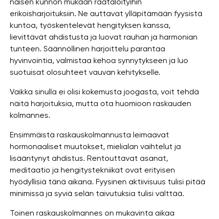
naisen kunnon mukaan räätälöityihin
erikoisharjoituksiin. Ne auttavat ylläpitämään fyysistä
kuntoa, työskentelevät hengityksen kanssa,
lievittävät ahdistusta ja luovat rauhan ja harmonian
tunteen. Säännöllinen harjoittelu parantaa
hyvinvointia, valmistaa kehoa synnytykseen ja luo
suotuisat olosuhteet vauvan kehitykselle.
Vaikka sinulla ei olisi kokemusta joogasta, voit tehdä
näitä harjoituksia, mutta ota huomioon raskauden
kolmannes.
Ensimmäistä raskauskolmannusta leimaavat
hormonaaliset muutokset, mielialan vaihtelut ja
lisääntynyt ahdistus. Rentouttavat asanat,
meditaatio ja hengitystekniikat ovat erityisen
hyödyllisiä tänä aikana. Fyysinen aktiivisuus tulisi pitää
minimissä ja syviä selän taivutuksia tulisi välttää.
Toinen raskauskolmannes on mukavinta aikaa