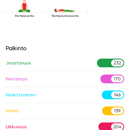
Perhosasento
Rentoutumisasento
Palkinto
Joustavuus
232
Kestävyys
170
Keskittyminen
146
Voima
139
Liikkuvuus
204