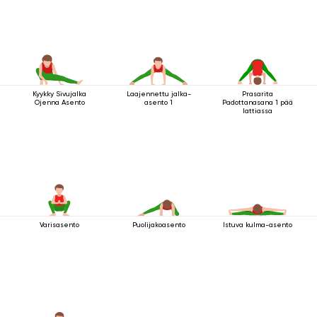
Kyykky Sivujalka
Laajennettu jalka-
Prasarita
Ojenna Asento
asento 1
Padottanasana 1 pää
lattiassa
Varisasento
Puolijakoasento
Istuva kulma-asento