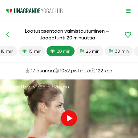
Lootusasentoon valmistautuminen —
Valmiit oppitunnit
Joustavuus
Joogatunti 20 minuuttia
10 min
15 min
20 min
25 min
30 min
17 asanaa
1052 pistettä
122 kcal
Harjoittele videolla ·
20 min