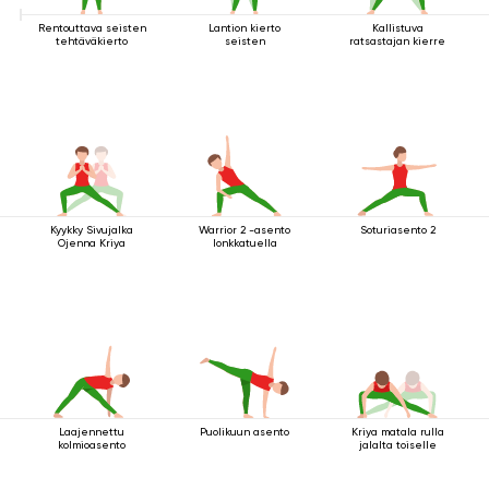
Rentouttava seisten
Lantion kierto
Kallistuva
tehtäväkierto
seisten
ratsastajan kierre
Kyykky Sivujalka
Warrior 2 -asento
Soturiasento 2
Ojenna Kriya
lonkkatuella
Laajennettu
Puolikuun asento
Kriya matala rulla
kolmioasento
jalalta toiselle