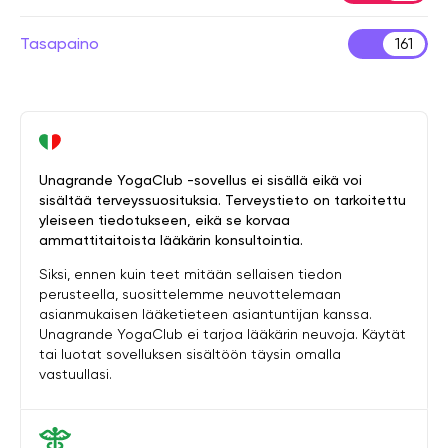
Tasapaino
161
Unagrande YogaClub -sovellus ei sisällä eikä voi
sisältää terveyssuosituksia. Terveystieto on tarkoitettu
yleiseen tiedotukseen, eikä se korvaa
ammattitaitoista lääkärin konsultointia.
Siksi, ennen kuin teet mitään sellaisen tiedon
perusteella, suosittelemme neuvottelemaan
asianmukaisen lääketieteen asiantuntijan kanssa.
Unagrande YogaClub ei tarjoa lääkärin neuvoja. Käytät
tai luotat sovelluksen sisältöön täysin omalla
vastuullasi.