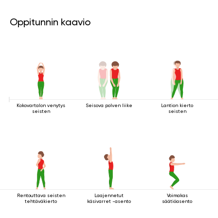
Oppitunnin kaavio
Kokovartalon venytys
Seisova polven liike
Lantion kierto
seisten
seisten
Rentouttava seisten
Laajennetut
Voimakas
tehtäväkierto
käsivarret -asento
säätiöasento