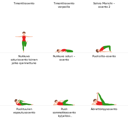
Timanttiasento
Timanttiasento
Salvia Marichi -
varpailla
asento 2
Nukkuva
Nukkuva soturi -
Puolisilta-asento
soturiasento toinen
asento
jalka ojennettuna
Puolituulen
Puoli
Äärettömyysasento
vapautusasento
sammakkoasento
kyljelläsi
makaamisessa