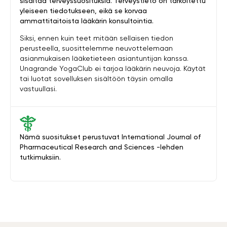
sisältää terveyssuosituksia. Terveystieto on tarkoitettu
yleiseen tiedotukseen, eikä se korvaa
ammattitaitoista lääkärin konsultointia.
Siksi, ennen kuin teet mitään sellaisen tiedon
perusteella, suosittelemme neuvottelemaan
asianmukaisen lääketieteen asiantuntijan kanssa.
Unagrande YogaClub ei tarjoa lääkärin neuvoja. Käytät
tai luotat sovelluksen sisältöön täysin omalla
vastuullasi.
Nämä suositukset perustuvat International Journal of
Pharmaceutical Research and Sciences -lehden
tutkimuksiin.