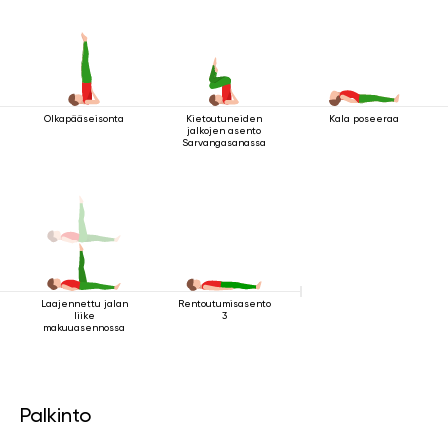
Olkapääseisonta
Kietoutuneiden
Kala poseeraa
jalkojen asento
Sarvangasanassa
Laajennettu jalan
Rentoutumisasento
liike
3
makuuasennossa
Palkinto