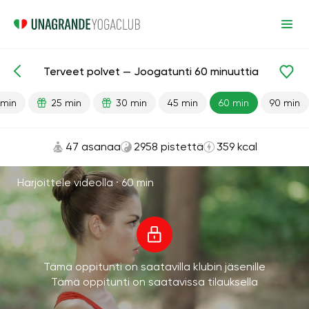
Terveet polvet — Joogatunti 60 minuuttia
Valmiit oppitunnit
Jalat
Nivelet
 min
25 min
30 min
45 min
60 min
90 min
47 asanaa
2958 pistettä
359 kcal
Harjoittele videolla ·
60 min
Tämä oppitunti on saatavilla klubin jäsenille
Tämä oppitunti on saatavissa tilauksella