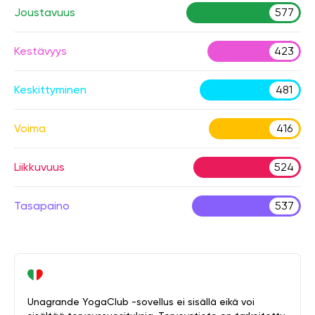
Joustavuus
577
Kestävyys
423
Keskittyminen
481
Voima
416
Liikkuvuus
524
Tasapaino
537
Unagrande YogaClub -sovellus ei sisällä eikä voi