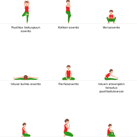
Puolikas lootuspuun
Kotkan asento
Varisasento
asento
Istuva kulma-asento
Perhosasento
Istuen eteenpäin
taivutus
puolilootuksessa