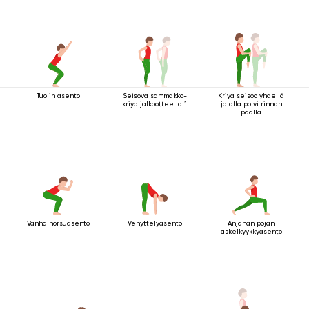
Tuolin asento
Seisova sammakko-
Kriya seisoo yhdellä
kriya jalkootteella 1
jalalla polvi rinnan
päällä
Vanha norsuasento
Venyttelyasento
Anjanan pojan
askelkyykkyasento