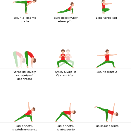
Soturi 3 -asento
Syvä askelkyykky
Liike varpaissa
tuella
eteenpäin
Varpailla kävely
Kyykky Sivujalka
Soturiasento 2
venytetyssä
Ojenna Kriya
asennossa
Laajennettu
Laajennettu
Puolikuun asento
sivukulma-asento
kolmioasento