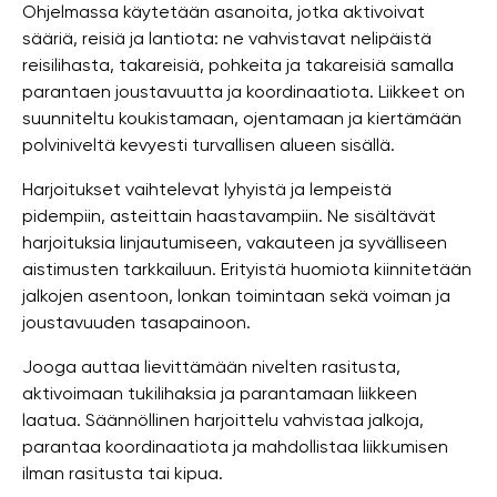
Ohjelmassa käytetään asanoita, jotka aktivoivat
sääriä, reisiä ja lantiota: ne vahvistavat nelipäistä
reisilihasta, takareisiä, pohkeita ja takareisiä samalla
parantaen joustavuutta ja koordinaatiota. Liikkeet on
suunniteltu koukistamaan, ojentamaan ja kiertämään
polviniveltä kevyesti turvallisen alueen sisällä.
Harjoitukset vaihtelevat lyhyistä ja lempeistä
pidempiin, asteittain haastavampiin. Ne sisältävät
harjoituksia linjautumiseen, vakauteen ja syvälliseen
aistimusten tarkkailuun. Erityistä huomiota kiinnitetään
jalkojen asentoon, lonkan toimintaan sekä voiman ja
joustavuuden tasapainoon.
Jooga auttaa lievittämään nivelten rasitusta,
aktivoimaan tukilihaksia ja parantamaan liikkeen
laatua. Säännöllinen harjoittelu vahvistaa jalkoja,
parantaa koordinaatiota ja mahdollistaa liikkumisen
ilman rasitusta tai kipua.