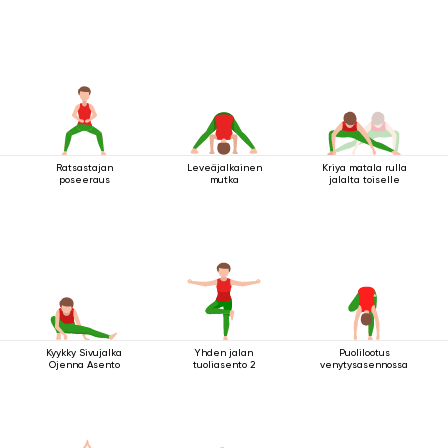
Ratsastajan
Leveäjalkainen
Kriya matala rulla
poseeraus
mutka
jalalta toiselle
Kyykky Sivujalka
Yhden jalan
Puolilootus
Ojenna Asento
tuoliasento 2
venytysasennossa