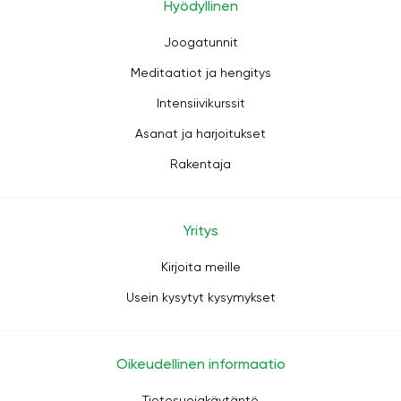
Hyödyllinen
Joogatunnit
Meditaatiot ja hengitys
Intensiivikurssit
Asanat ja harjoitukset
Rakentaja
Yritys
Kirjoita meille
Usein kysytyt kysymykset
Oikeudellinen informaatio
Tietosuojakäytäntö