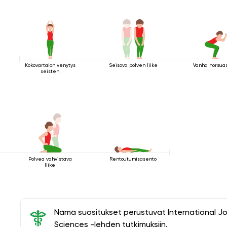
Kokovartalon venytys
Seisova polven liike
Vanha norsua
seisten
Polvea vahvistava
Rentoutumisasento
liike
Nämä suositukset perustuvat International J
Sciences -lehden tutkimuksiin.