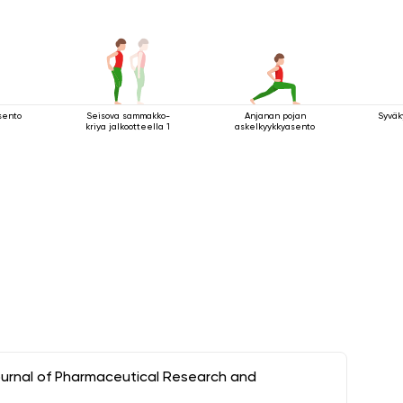
sento
Seisova sammakko-
Anjanan pojan
Syväk
kriya jalkootteella 1
askelkyykkyasento
ournal of Pharmaceutical Research and