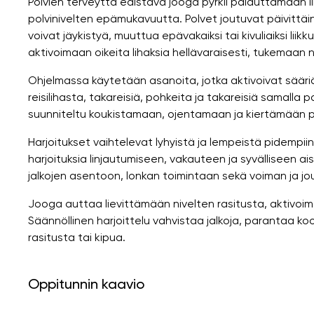
Polvien terveyttä edistävä jooga pyrkii palauttamaan 
polvinivelten epämukavuutta. Polvet joutuvat päivittäi
voivat jäykistyä, muuttua epävakaiksi tai kivuliaiksi lii
aktivoimaan oikeita lihaksia hellävaraisesti, tukemaan
Ohjelmassa käytetään asanoita, jotka aktivoivat sääriä,
reisilihasta, takareisiä, pohkeita ja takareisiä samalla
suunniteltu koukistamaan, ojentamaan ja kiertämään polv
Harjoitukset vaihtelevat lyhyistä ja lempeistä pidempii
harjoituksia linjautumiseen, vakauteen ja syvälliseen ai
jalkojen asentoon, lonkan toimintaan sekä voiman ja 
Jooga auttaa lievittämään nivelten rasitusta, aktivoim
Säännöllinen harjoittelu vahvistaa jalkoja, parantaa koo
rasitusta tai kipua.
Oppitunnin kaavio