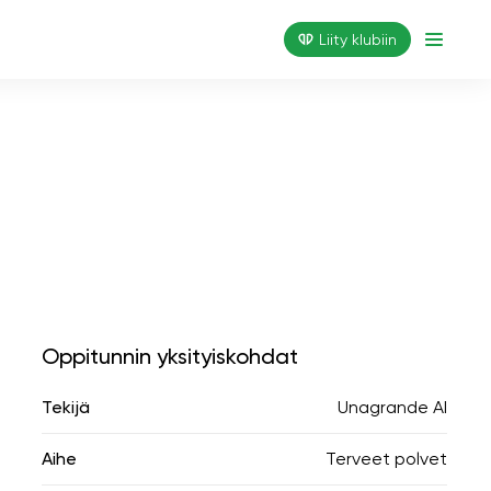
Liity klubiin
Oppitunnin yksityiskohdat
Tekijä
Unagrande AI
Aihe
Terveet polvet