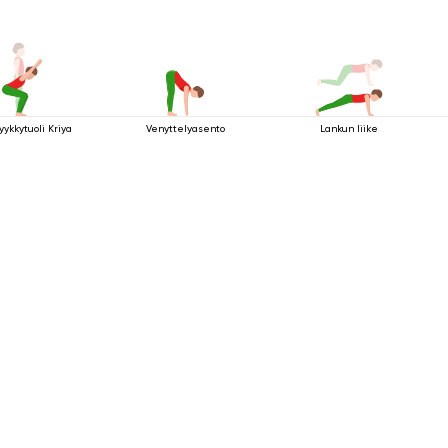
yykkytuoli Kriya
Venyttelyasento
Lankun liike