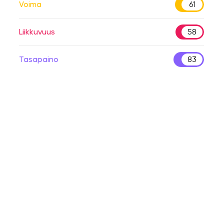
Voima
61
Liikkuvuus
58
Tasapaino
83