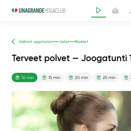
Valmiit oppitunnit
Jalat
Nivelet
Terveet polvet — Joogatunti 
10 min
15 min
20 min
25 min