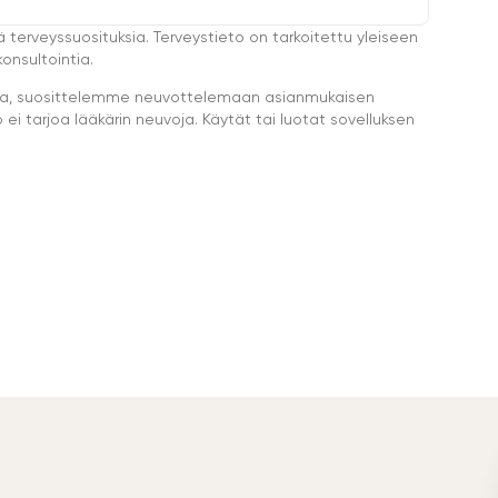
ä terveyssuosituksia. Terveystieto on tarkoitettu yleiseen
onsultointia.
eella, suosittelemme neuvottelemaan asianmukaisen
i tarjoa lääkärin neuvoja. Käytät tai luotat sovelluksen