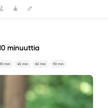
10 minuuttia
Terveet polvet
10 min
30 min
45 min
60 min
90 min
sielun lento
01:44
sisäinen rauha
01:27