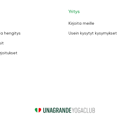
Yritys
Kirjoita meille
ja hengitys
Usein kysytyt kysymykset
sit
rjoitukset