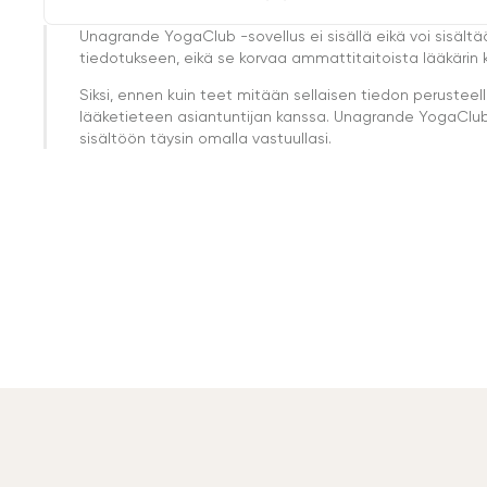
Unagrande YogaClub -sovellus ei sisällä eikä voi sisältä
tiedotukseen, eikä se korvaa ammattitaitoista lääkärin k
Siksi, ennen kuin teet mitään sellaisen tiedon perust
lääketieteen asiantuntijan kanssa. Unagrande YogaClub e
sisältöön täysin omalla vastuullasi.