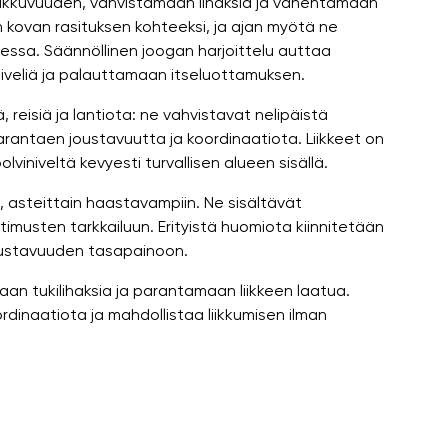
liikkuvuuden, vahvistamaan lihaksia ja vähentämään
n kovan rasituksen kohteeksi, ja ajan myötä ne
kkuessa. Säännöllinen joogan harjoittelu auttaa
 niveliä ja palauttamaan itseluottamuksen.
 reisiä ja lantiota: ne vahvistavat nelipäistä
 parantaen joustavuutta ja koordinaatiota. Liikkeet on
iniveltä kevyesti turvallisen alueen sisällä.
n, asteittain haastavampiin. Ne sisältävät
stimusten tarkkailuun. Erityistä huomiota kiinnitetään
joustavuuden tasapainoon.
aan tukilihaksia ja parantamaan liikkeen laatua.
rdinaatiota ja mahdollistaa liikkumisen ilman