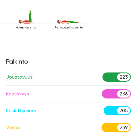
Kulma-asento
Rentoutumisasento
Palkinto
Joustavuus
223
Kestävyys
236
Keskittyminen
205
Voima
239