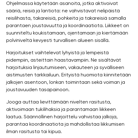
Ohjelmassa käytetään asanoita, jotka aktivoivat
sääriä, reisiä ja lantiota: ne vahvistavat nelipäistä
reisilihasta, takareisiä, pohkeita ja takareisiä samalla
parantaen joustavuutta ja koordinaatiota. Liikkeet on
suunniteltu koukistamaan, ojentamaan ja kiertämään
polviniveltä kevyesti turvallisen alueen sisällä.
Harjoitukset vaihtelevat lyhyistä ja lempeistä
pidempiin, asteittain haastavampiin. Ne sisältävät
harjoituksia linjautumiseen, vakauteen ja syvälliseen
aistimusten tarkkailuun. Erityistä huomiota kiinnitetään
jalkojen asentoon, lonkan toimintaan sekä voiman ja
joustavuuden tasapainoon.
Jooga auttaa lievittämään nivelten rasitusta,
aktivoimaan tukilihaksia ja parantamaan liikkeen
laatua. Säännöllinen harjoittelu vahvistaa jalkoja,
parantaa koordinaatiota ja mahdollistaa liikkumisen
ilman rasitusta tai kipua.