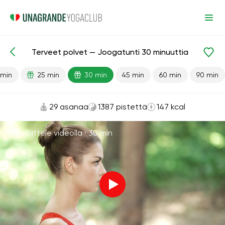
Terveet polvet — Joogatunti 30 minuuttia
Valmiit oppitunnit
Jalat
Nivelet
 min
25 min
30 min
45 min
60 min
90 min
29 asanaa
1387 pistettä
147 kcal
Harjoittele videolla ·
30 min