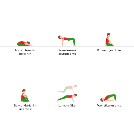
Istuen taivuta
Käänteinen
Ratsastajan liike
jalkoihin
pöytäasento
Salvia Marichi -
Lankun liike
Puolisilta-asento
asento 2