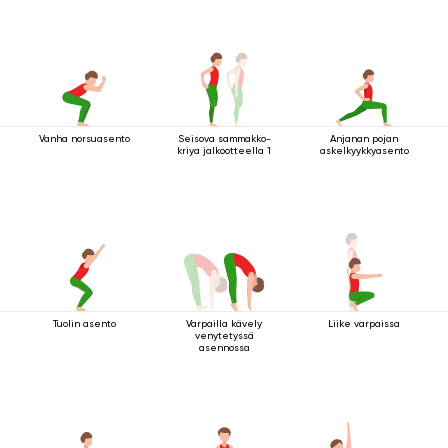
Vanha norsuasento
Seisova sammakko-
Anjanan pojan
kriya jalkootteella 1
askelkyykkyasento
Tuolin asento
Varpailla kävely
Liike varpaissa
venytetyssä
asennossa