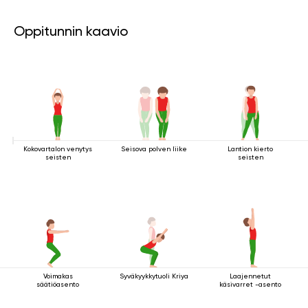
Oppitunnin kaavio
Kokovartalon venytys
Seisova polven liike
Lantion kierto
seisten
seisten
Voimakas
Syväkyykkytuoli Kriya
Laajennetut
säätiöasento
käsivarret -asento