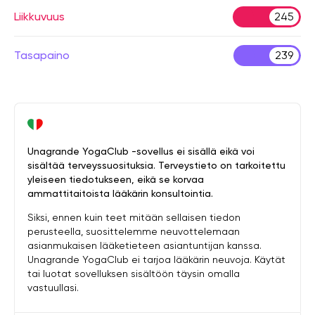
Liikkuvuus
245
Tasapaino
239
Unagrande YogaClub -sovellus ei sisällä eikä voi
sisältää terveyssuosituksia. Terveystieto on tarkoitettu
yleiseen tiedotukseen, eikä se korvaa
ammattitaitoista lääkärin konsultointia.
Siksi, ennen kuin teet mitään sellaisen tiedon
perusteella, suosittelemme neuvottelemaan
asianmukaisen lääketieteen asiantuntijan kanssa.
Unagrande YogaClub ei tarjoa lääkärin neuvoja. Käytät
tai luotat sovelluksen sisältöön täysin omalla
vastuullasi.