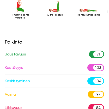
Timanttiasento
Kulma-asento
Rentoutumisasento
varpailla
Palkinto
Joustavuus
71
Kestävyys
103
Keskittyminen
104
Voima
97
Liikkuvuus
84