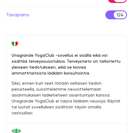
Tasapaino
124
Unagrande YogaClub -sovellus ei sisällä eikä voi
sisältää terveyssuosituksia. Terveystieto on tarkoitettu
yleiseen tiedotukseen, eikä se korvaa
ammattitaitoista lääkärin konsultointia.
Siksi, ennen kuin teet mitään sellaisen tiedon
perusteella, suosittelemme neuvottelemaan
asianmukaisen lääketieteen asiantuntijan kanssa.
Unagrande YogaClub ei tarjoa lääkärin neuvoja. Käytät
tai luotat sovelluksen sisältöön täysin omalla
vastuullasi.