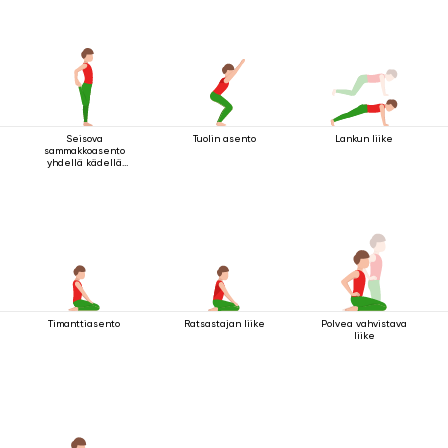
Seisova
Tuolin asento
Lankun liike
sammakkoasento
yhdellä kädellä
jalan tarttumisella
Timanttiasento
Ratsastajan liike
Polvea vahvistava
liike