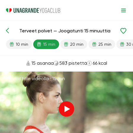
Terveet polvet — Joogatunti 15 minuuttia
Valmiit oppitunnit
Jalat
Nivelet
10 min
15 min
20 min
25 min
30 
15 asanaa
583 pistettä
66 kcal
Harjoittele videolla ·
15 min