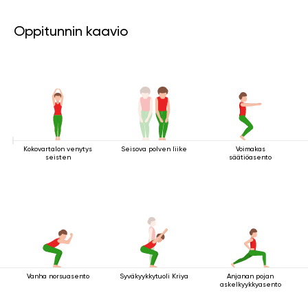
Oppitunnin kaavio
Kokovartalon venytys
Seisova polven liike
Voimakas
seisten
säätiöasento
Vanha norsuasento
Syväkyykkytuoli Kriya
Anjanan pojan
askelkyykkyasento