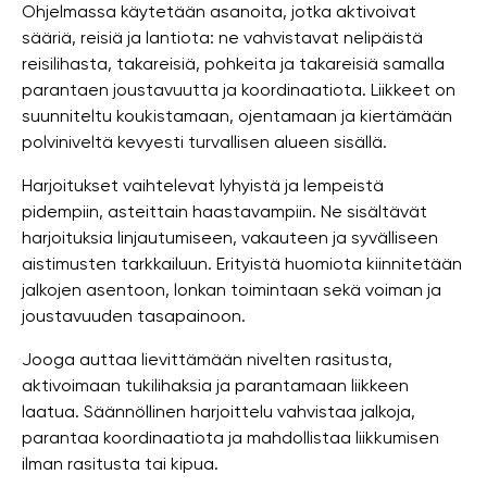
Ohjelmassa käytetään asanoita, jotka aktivoivat
sääriä, reisiä ja lantiota: ne vahvistavat nelipäistä
reisilihasta, takareisiä, pohkeita ja takareisiä samalla
parantaen joustavuutta ja koordinaatiota. Liikkeet on
suunniteltu koukistamaan, ojentamaan ja kiertämään
polviniveltä kevyesti turvallisen alueen sisällä.
Harjoitukset vaihtelevat lyhyistä ja lempeistä
pidempiin, asteittain haastavampiin. Ne sisältävät
harjoituksia linjautumiseen, vakauteen ja syvälliseen
aistimusten tarkkailuun. Erityistä huomiota kiinnitetään
jalkojen asentoon, lonkan toimintaan sekä voiman ja
joustavuuden tasapainoon.
Jooga auttaa lievittämään nivelten rasitusta,
aktivoimaan tukilihaksia ja parantamaan liikkeen
laatua. Säännöllinen harjoittelu vahvistaa jalkoja,
parantaa koordinaatiota ja mahdollistaa liikkumisen
ilman rasitusta tai kipua.