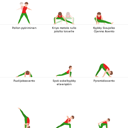
Pallon pyöriminen
Kriya matala rulla
Kyykky Sivujalka
jalalta toiselle
Ojenna Asento
Puolijakoasento
Syvä askelkyykky
Pyramidiasento
eteenpäin