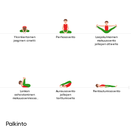
Yksinkertainen
Perhosasento
Laajakulmainen
jooginen sinetti
makuuasento
jalkojen otteella
Lonkan
Aurausasento
Rentoutumisasento
vahvistaminen
jalkojen
makuuasennossa
tarttumisella
asento 2
Palkinto