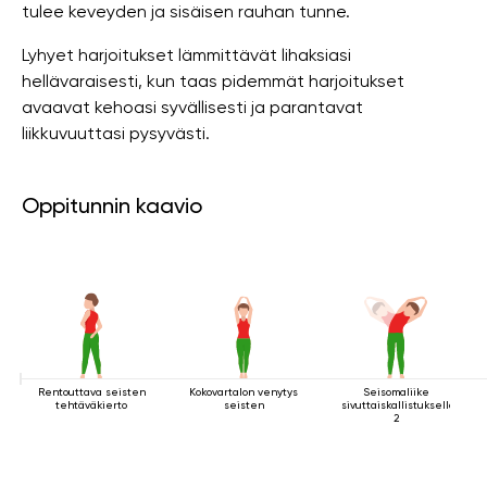
tulee keveyden ja sisäisen rauhan tunne.
Lyhyet harjoitukset lämmittävät lihaksiasi
hellävaraisesti, kun taas pidemmät harjoitukset
avaavat kehoasi syvällisesti ja parantavat
liikkuvuuttasi pysyvästi.
Oppitunnin kaavio
Rentouttava seisten
Kokovartalon venytys
Seisomaliike
tehtäväkierto
seisten
sivuttaiskallistuksella
2