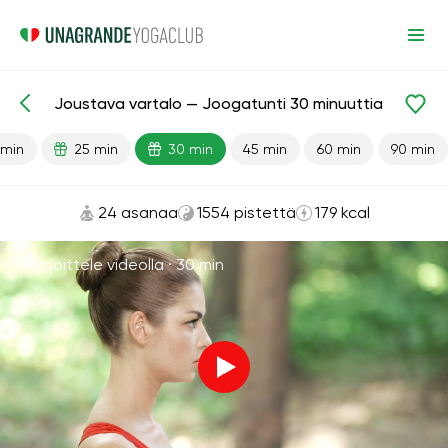
Joustava vartalo — Joogatunti 30 minuuttia
Valmiit oppitunnit
Joustavuus
 min
25 min
30 min
45 min
60 min
90 min
24 asanaa
1554 pistettä
179 kcal
Harjoittele videolla ·
30 min