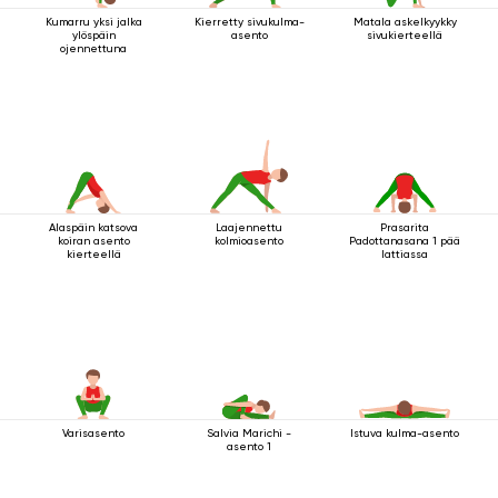
Kumarru yksi jalka
Kierretty sivukulma-
Matala askelkyykky
ylöspäin
asento
sivukierteellä
ojennettuna
Alaspäin katsova
Laajennettu
Prasarita
koiran asento
kolmioasento
Padottanasana 1 pää
kierteellä
lattiassa
Varisasento
Salvia Marichi -
Istuva kulma-asento
asento 1