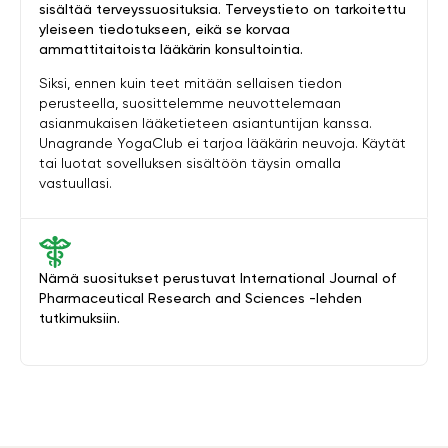
sisältää terveyssuosituksia. Terveystieto on tarkoitettu
yleiseen tiedotukseen, eikä se korvaa
ammattitaitoista lääkärin konsultointia.
Siksi, ennen kuin teet mitään sellaisen tiedon
perusteella, suosittelemme neuvottelemaan
asianmukaisen lääketieteen asiantuntijan kanssa.
Unagrande YogaClub ei tarjoa lääkärin neuvoja. Käytät
tai luotat sovelluksen sisältöön täysin omalla
vastuullasi.
Nämä suositukset perustuvat International Journal of
Pharmaceutical Research and Sciences -lehden
tutkimuksiin.