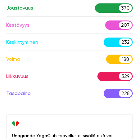
Joustavuus
370
Kestävyys
207
Keskittyminen
232
Voima
188
Liikkuvuus
329
Tasapaino
228
Unagrande YogaClub -sovellus ei sisällä eikä voi