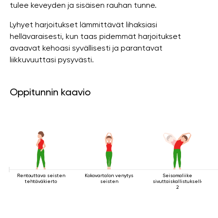
tulee keveyden ja sisäisen rauhan tunne.
Lyhyet harjoitukset lämmittävät lihaksiasi
hellävaraisesti, kun taas pidemmät harjoitukset
avaavat kehoasi syvällisesti ja parantavat
liikkuvuuttasi pysyvästi.
Oppitunnin kaavio
Rentouttava seisten
Kokovartalon venytys
Seisomaliike
tehtäväkierto
seisten
sivuttaiskallistuksella
2