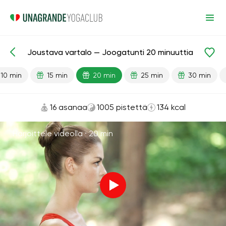
Joustava vartalo — Joogatunti 20 minuuttia
Valmiit oppitunnit
Joustavuus
10 min
15 min
20 min
25 min
30 min
16 asanaa
1005 pistettä
134 kcal
Harjoittele videolla ·
20 min