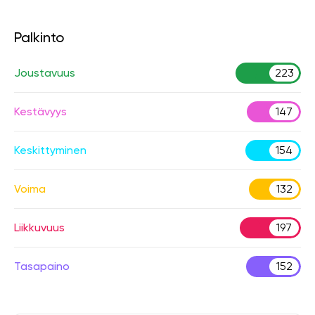
Palkinto
Joustavuus
223
Kestävyys
147
Keskittyminen
154
Voima
132
Liikkuvuus
197
Tasapaino
152