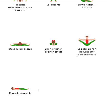
Prasarita
Varisasento
Salvia Marichi -
Padottanasana 1 pää
asento 1
lattiassa
Istuva kulma-asento
Yksinkertainen
Laajakulmainen
jooginen sinetti
makuuasento
jalkojen otteella
Rentoutumisasento