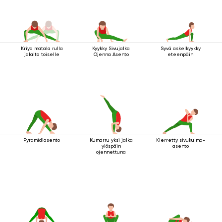
Kriya matala rulla
Kyykky Sivujalka
Syvä askelkyykky
jalalta toiselle
Ojenna Asento
eteenpäin
Pyramidiasento
Kumarru yksi jalka
Kierretty sivukulma-
ylöspäin
asento
ojennettuna