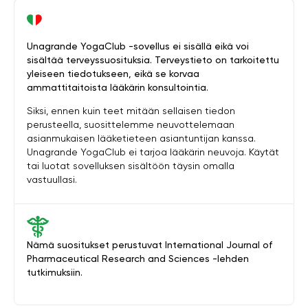
Unagrande YogaClub -sovellus ei sisällä eikä voi
sisältää terveyssuosituksia. Terveystieto on tarkoitettu
yleiseen tiedotukseen, eikä se korvaa
ammattitaitoista lääkärin konsultointia.
Siksi, ennen kuin teet mitään sellaisen tiedon
perusteella, suosittelemme neuvottelemaan
asianmukaisen lääketieteen asiantuntijan kanssa.
Unagrande YogaClub ei tarjoa lääkärin neuvoja. Käytät
tai luotat sovelluksen sisältöön täysin omalla
vastuullasi.
Nämä suositukset perustuvat International Journal of
Pharmaceutical Research and Sciences -lehden
tutkimuksiin.