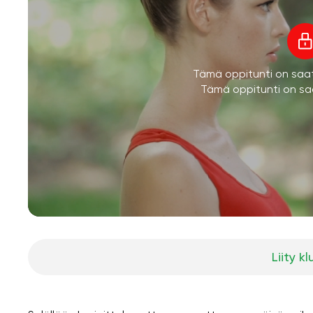
Tämä oppitunti on saatav
Tämä oppitunti on saa
Liity kl