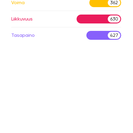
Voima
362
Liikkuvuus
630
Tasapaino
427