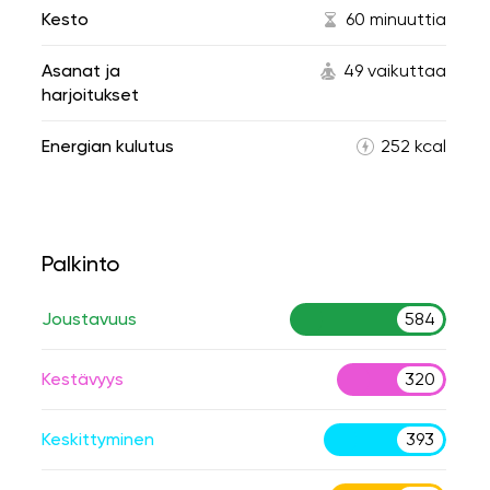
Kesto
60 minuuttia
Asanat ja
49 vaikuttaa
harjoitukset
Energian kulutus
252 kcal
Palkinto
Joustavuus
584
Kestävyys
320
Keskittyminen
393