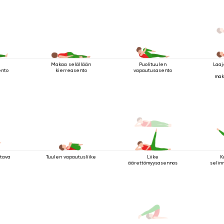
Makaa selällään
Puolituulen
Laaj
ento
kierreasento
vapautusasento
mak
ttava
Tuulen vapautusliike
Liike
K
äärettömyysasennossa
selin