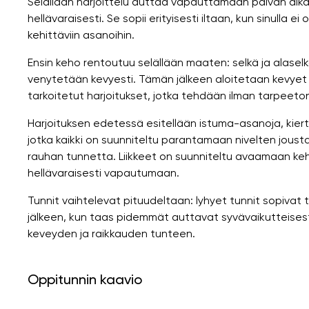
Selällään harjoittelu auttaa vapauttamaan päivän aika
hellävaraisesti. Se sopii erityisesti iltaan, kun sinulla ei
kehittäviin asanoihin.
Ensin keho rentoutuu selällään maaten: selkä ja alaselk
venytetään kevyesti. Tämän jälkeen aloitetaan kevyet v
tarkoitetut harjoitukset, jotka tehdään ilman tarpeeto
Harjoituksen edetessä esitellään istuma-asanoja, kiertoli
jotka kaikki on suunniteltu parantamaan nivelten jousta
rauhan tunnetta. Liikkeet on suunniteltu avaamaan kehoa
hellävaraisesti vapautumaan.
Tunnit vaihtelevat pituudeltaan: lyhyet tunnit sopiva
jälkeen, kun taas pidemmät auttavat syvävaikutteise
keveyden ja raikkauden tunteen.
Oppitunnin kaavio