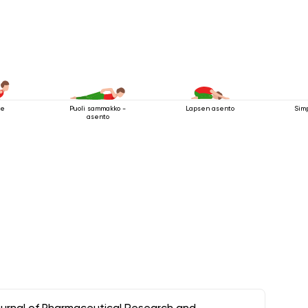
ke
Puoli sammakko -
Lapsen asento
Sim
asento
ournal of Pharmaceutical Research and