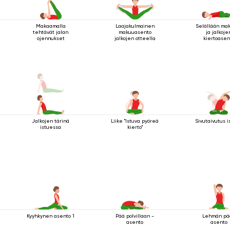
Makaamalla
Laajakulmainen
Selällään ma
tehtävät jalan
makuuasento
ja jalkoje
ojennukset
jalkojen otteella
kiertoasen
Jalkojen tärinä
Liike "Istuva pyöreä
Sivutaivutus 
istuessa
kierto"
Kyyhkynen asento 1
Pää polvillaan -
Lehmän pä
asento
asento