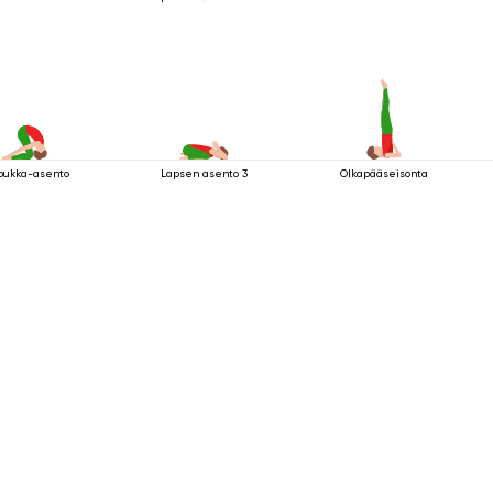
pukka-asento
Lapsen asento 3
Olkapääseisonta