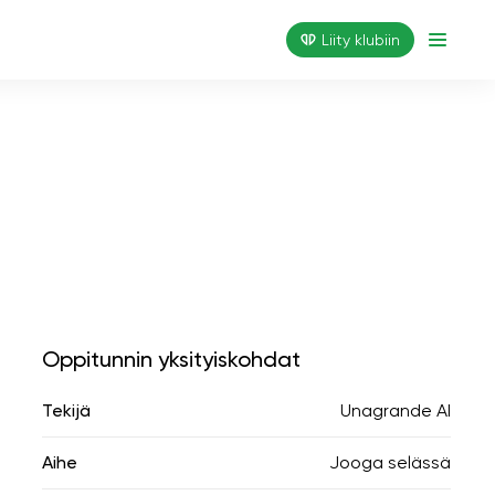
Liity klubiin
Oppitunnin yksityiskohdat
Tekijä
Unagrande AI
Aihe
Jooga selässä