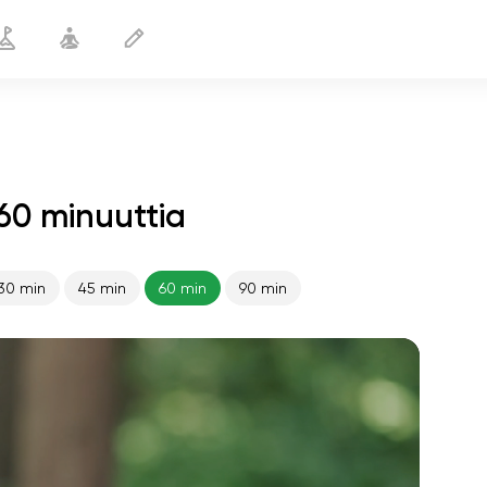
60 minuuttia
30 min
45 min
60 min
90 min
sielun lento
01:44
sisäinen rauha
01:27