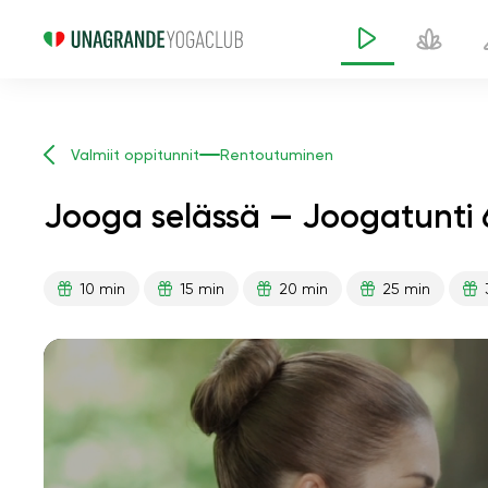
Valmiit oppitunnit
Rentoutuminen
Jooga selässä — Joogatunti 
10 min
15 min
20 min
25 min