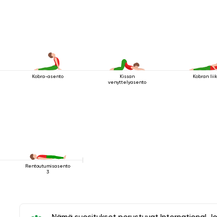
Kobra-asento
Kissan
Kobran lii
venyttelyasento
Rentoutumisasento
3
Nämä suositukset perustuvat International J