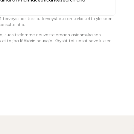
ä terveyssuosituksia. Terveystieto on tarkoitettu yleiseen
onsultointia.
eella, suosittelemme neuvottelemaan asianmukaisen
i tarjoa lääkärin neuvoja. Käytät tai luotat sovelluksen