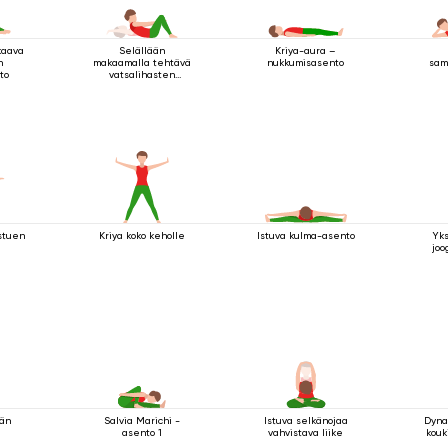
kaava
Selällään
Kriya-aura –
n
makaamalla tehtävä
sam
nukkumisasento
to
vatsalihasten
vahvistamisharjoitus
ma
istuen
Kriya koko keholle
Istuva kulma-asento
Yk
joo
än
Salvia Marichi -
Istuva selkänojaa
Dyna
asento 1
vahvistava liike
kouk