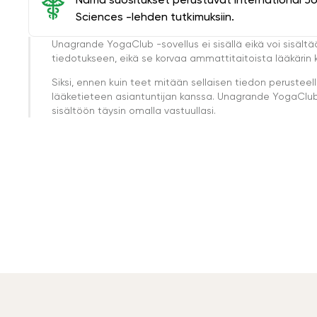
Sciences -lehden tutkimuksiin.
Unagrande YogaClub -sovellus ei sisällä eikä voi sisältä
tiedotukseen, eikä se korvaa ammattitaitoista lääkärin k
Siksi, ennen kuin teet mitään sellaisen tiedon perust
lääketieteen asiantuntijan kanssa. Unagrande YogaClub e
sisältöön täysin omalla vastuullasi.