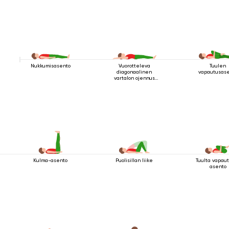
Nukkumisasento
Vuorotteleva
Tuulen
diagonaalinen
vapautusas
vartalon ojennus
makuuasennossa
Kulma-asento
Puolisillan liike
Tuulta vapau
asento