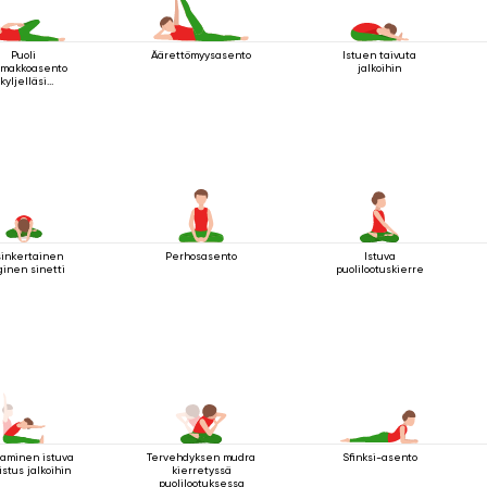
Puoli
Äärettömyysasento
Istuen taivuta
makkoasento
jalkoihin
kyljelläsi
kaamisessa
sinkertainen
Perhosasento
Istuva
ginen sinetti
puolilootuskierre
aminen istuva
Tervehdyksen mudra
Sfinksi-asento
istus jalkoihin
kierretyssä
puolilootuksessa