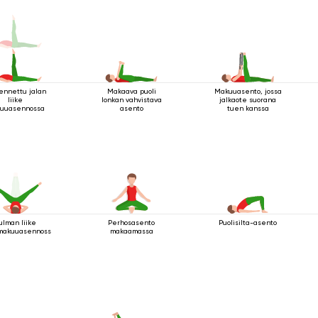
ennettu jalan
Makaava puoli
Makuuasento, jossa
liike
lonkan vahvistava
jalkaote suorana
uuasennossa
asento
tuen kanssa
ulman liike
Perhosasento
Puolisilta-asento
makuuasennossa
makaamassa