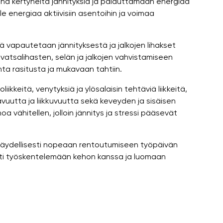
na kertyneitä jännityksiä ja palauttamaan energiaa
 ole energiaa aktiivisiin asentoihin ja voimaa
ä vapautetaan jännityksestä ja jalkojen lihakset
atsalihasten, selän ja jalkojen vahvistamiseen
nta rasitusta ja mukavaan tahtiin.
ikkeitä, venytyksiä ja ylösalaisin tehtäviä liikkeitä,
vuutta ja liikkuvuutta sekä keveyden ja sisäisen
 vähitellen, jolloin jännitys ja stressi pääsevät
t täydellisesti nopeaan rentoutumiseen työpäivän
sti työskentelemään kehon kanssa ja luomaan