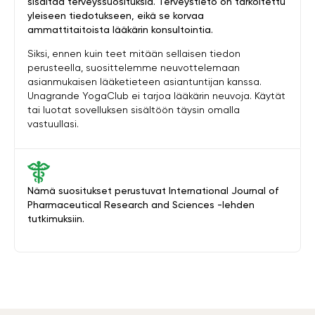
sisältää terveyssuosituksia. Terveystieto on tarkoitettu
yleiseen tiedotukseen, eikä se korvaa
ammattitaitoista lääkärin konsultointia.
Siksi, ennen kuin teet mitään sellaisen tiedon
perusteella, suosittelemme neuvottelemaan
asianmukaisen lääketieteen asiantuntijan kanssa.
Unagrande YogaClub ei tarjoa lääkärin neuvoja. Käytät
tai luotat sovelluksen sisältöön täysin omalla
vastuullasi.
Nämä suositukset perustuvat International Journal of
Pharmaceutical Research and Sciences -lehden
tutkimuksiin.