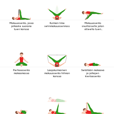
Makuuasento, jossa
Kulman liike
Makuuasento
jalkaote suorana
selinmakuuasennossa
sivuttaisella jalan
tuen kanssa
otteella tuen
kanssa
Perhosasento
Laajakulmainen
Selällään makaava
makaamassa
makuuasento hihnan
ja jalkojen
kanssa
kiertoasento