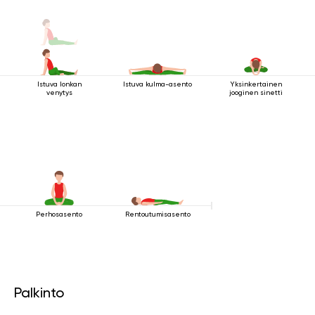
Istuva lonkan
Istuva kulma-asento
Yksinkertainen
venytys
jooginen sinetti
Perhosasento
Rentoutumisasento
Palkinto