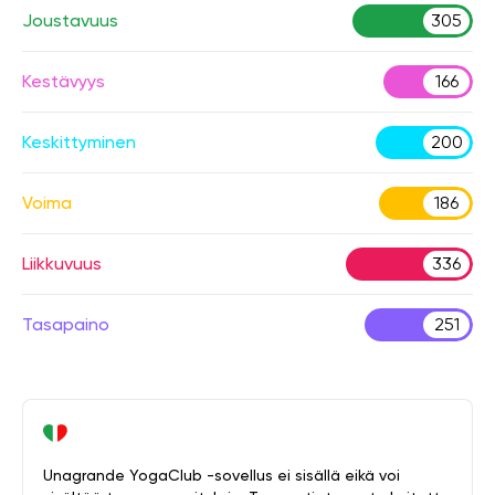
Joustavuus
305
Kestävyys
166
Keskittyminen
200
Voima
186
Liikkuvuus
336
Tasapaino
251
Unagrande YogaClub -sovellus ei sisällä eikä voi