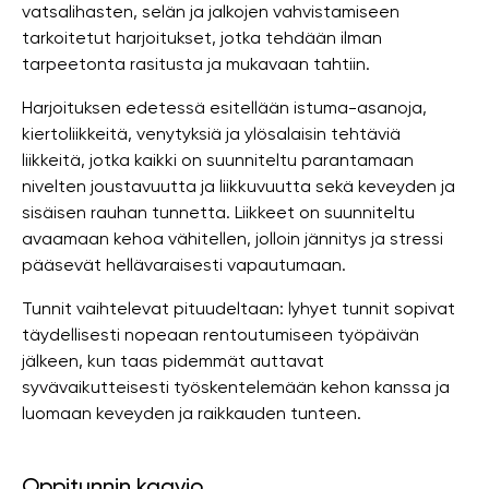
vatsalihasten, selän ja jalkojen vahvistamiseen
tarkoitetut harjoitukset, jotka tehdään ilman
tarpeetonta rasitusta ja mukavaan tahtiin.
Harjoituksen edetessä esitellään istuma-asanoja,
kiertoliikkeitä, venytyksiä ja ylösalaisin tehtäviä
liikkeitä, jotka kaikki on suunniteltu parantamaan
nivelten joustavuutta ja liikkuvuutta sekä keveyden ja
sisäisen rauhan tunnetta. Liikkeet on suunniteltu
avaamaan kehoa vähitellen, jolloin jännitys ja stressi
pääsevät hellävaraisesti vapautumaan.
Tunnit vaihtelevat pituudeltaan: lyhyet tunnit sopivat
täydellisesti nopeaan rentoutumiseen työpäivän
jälkeen, kun taas pidemmät auttavat
syvävaikutteisesti työskentelemään kehon kanssa ja
luomaan keveyden ja raikkauden tunteen.
Oppitunnin kaavio