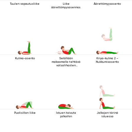
Tuulen vapautusliike
Liike
Äärettömyysasento
äärettömyysasennossa
Kulma-asento
Selällään
Kriya-kulma 2 –
makaamalla tehtävä
Nukkumisasento
vatsalihasten
vahvistamisharjoitus
Puolisillan liike
Istuen taivuta
Jalkojen tärinä
jalkoihin
istuessa