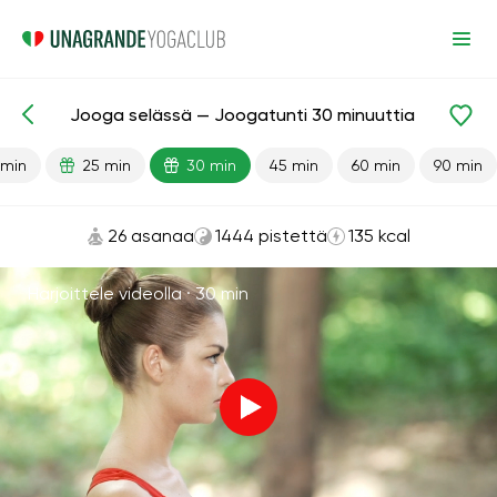
Jooga selässä — Joogatunti 30 minuuttia
Valmiit oppitunnit
Rentoutuminen
 min
25 min
30 min
45 min
60 min
90 min
26 asanaa
1444 pistettä
135 kcal
Harjoittele videolla ·
30 min