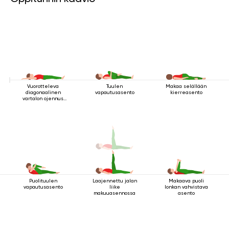
Vuorotteleva
Tuulen
Makaa selällään
diagonaalinen
vapautusasento
kierreasento
vartalon ojennus
makuuasennossa
Puolituulen
Laajennettu jalan
Makaava puoli
vapautusasento
liike
lonkan vahvistava
makuuasennossa
asento