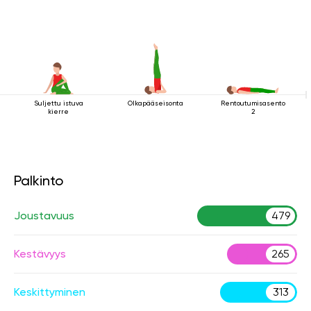
Suljettu istuva
Olkapääseisonta
Rentoutumisasento
kierre
2
Palkinto
Joustavuus
479
Kestävyys
265
Keskittyminen
313