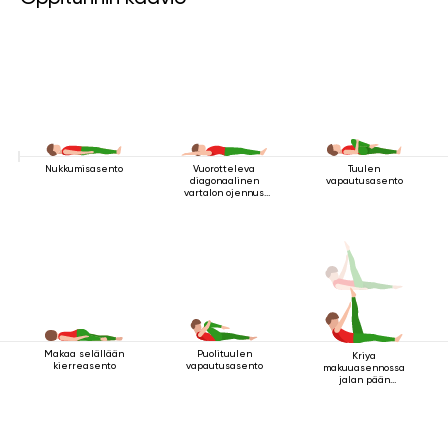
Nukkumisasento
Vuorotteleva
Tuulen
diagonaalinen
vapautusasento
vartalon ojennus
makuuasennossa
Makaa selällään
Puolituulen
Kriya
kierreasento
vapautusasento
makuuasennossa
jalan pään
yläpuolella 2