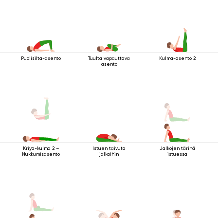
Puolisilta-asento
Tuulta vapauttava
Kulma-asento 2
asento
Istuen taivuta
Jalkojen tärinä
Kriya-kulma 2 –
jalkoihin
istuessa
Nukkumisasento