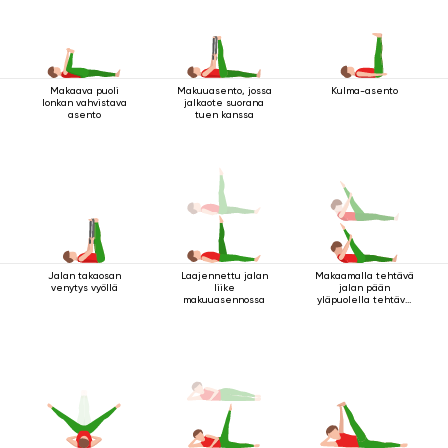
Makaava puoli
Makuuasento, jossa
Kulma-asento
lonkan vahvistava
jalkaote suorana
asento
tuen kanssa
Jalan takaosan
Laajennettu jalan
Makaamalla tehtävä
venytys vyöllä
liike
jalan pään
makuuasennossa
yläpuolella tehtävä
kriya kiinnityksen
kanssa