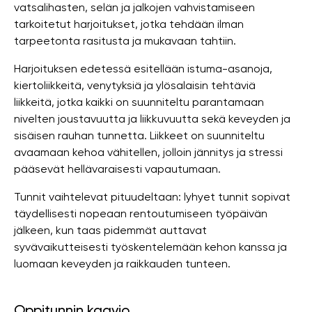
vatsalihasten, selän ja jalkojen vahvistamiseen
tarkoitetut harjoitukset, jotka tehdään ilman
tarpeetonta rasitusta ja mukavaan tahtiin.
Harjoituksen edetessä esitellään istuma-asanoja,
kiertoliikkeitä, venytyksiä ja ylösalaisin tehtäviä
liikkeitä, jotka kaikki on suunniteltu parantamaan
nivelten joustavuutta ja liikkuvuutta sekä keveyden ja
sisäisen rauhan tunnetta. Liikkeet on suunniteltu
avaamaan kehoa vähitellen, jolloin jännitys ja stressi
pääsevät hellävaraisesti vapautumaan.
Tunnit vaihtelevat pituudeltaan: lyhyet tunnit sopivat
täydellisesti nopeaan rentoutumiseen työpäivän
jälkeen, kun taas pidemmät auttavat
syvävaikutteisesti työskentelemään kehon kanssa ja
luomaan keveyden ja raikkauden tunteen.
Oppitunnin kaavio