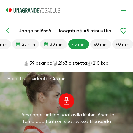
Jooga selässä — Joogatunti 45 minuuttia
Valmiit oppitunnit
Rentoutuminen
 min
25 min
30 min
45 min
60 min
90 min
39 asanaa
2163 pistettä
210 kcal
Harjoittele videolla ·
45 min
Tämä oppitunti on saatavilla klubin jäsenille
Tämä oppitunti on saatavissa tilauksella