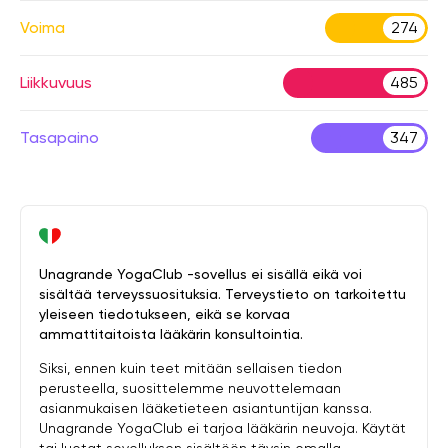
Voima
274
Liikkuvuus
485
Tasapaino
347
Unagrande YogaClub -sovellus ei sisällä eikä voi
sisältää terveyssuosituksia. Terveystieto on tarkoitettu
yleiseen tiedotukseen, eikä se korvaa
ammattitaitoista lääkärin konsultointia.
Siksi, ennen kuin teet mitään sellaisen tiedon
perusteella, suosittelemme neuvottelemaan
asianmukaisen lääketieteen asiantuntijan kanssa.
Unagrande YogaClub ei tarjoa lääkärin neuvoja. Käytät