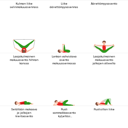
Kulman liike
Liike
Äärettömyysasento
selinmakuuasennossa
äärettömyysasennossa
Laajakulmainen
Lonkan vahvistava
Laajakulmainen
makuuasento hihnan
asento
makuuasento
kanssa
makuuasennossa
jalkojen otteella
Selällään makaava
Puoli
Puolisillan liike
ja jalkojen
sammakkoasento
kiertoasento
kyljelläsi
makaamisessa