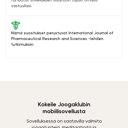
tai luotat sovelluksen sisältöön täysin omalla
vastuullasi.
Nämä suositukset perustuvat International Journal of
Pharmaceutical Research and Sciences -lehden
tutkimuksiin.
Kokeile Joogaklubin
mobiilisovellusta
Sovelluksessa on saatavilla valmiita
joogatunteja, meditaatioita ja