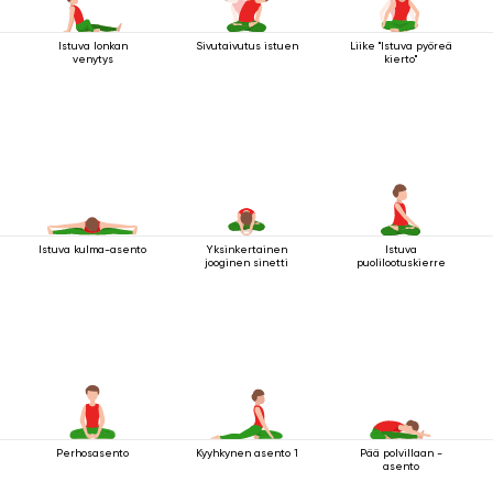
Istuva lonkan
Sivutaivutus istuen
Liike "Istuva pyöreä
venytys
kierto"
Istuva kulma-asento
Yksinkertainen
Istuva
jooginen sinetti
puolilootuskierre
Perhosasento
Kyyhkynen asento 1
Pää polvillaan -
asento