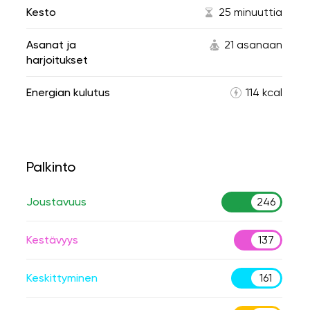
Kesto
25 minuuttia
Asanat ja
21 asanaan
harjoitukset
Energian kulutus
114 kcal
Palkinto
Joustavuus
246
Kestävyys
137
Keskittyminen
161