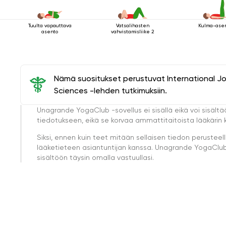
Tuulta vapauttava
Vatsalihasten
Kulma-ase
asento
vahvistamisliike 2
Nämä suositukset perustuvat International J
Sciences -lehden tutkimuksiin.
Unagrande YogaClub -sovellus ei sisällä eikä voi sisältä
tiedotukseen, eikä se korvaa ammattitaitoista lääkärin k
Siksi, ennen kuin teet mitään sellaisen tiedon perust
lääketieteen asiantuntijan kanssa. Unagrande YogaClub e
sisältöön täysin omalla vastuullasi.