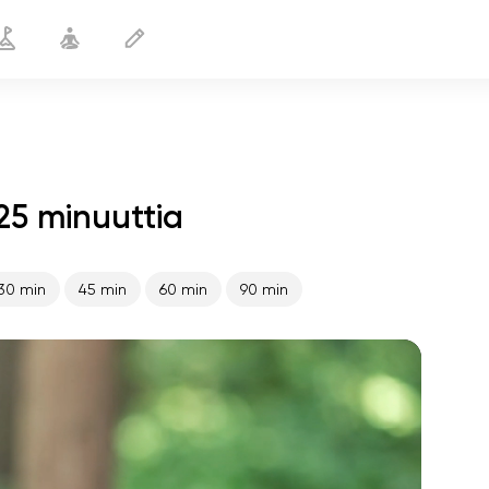
25 minuuttia
Jooga selässä
25 min
30 min
45 min
60 min
90 min
sielun lento
01:44
sisäinen rauha
01:27