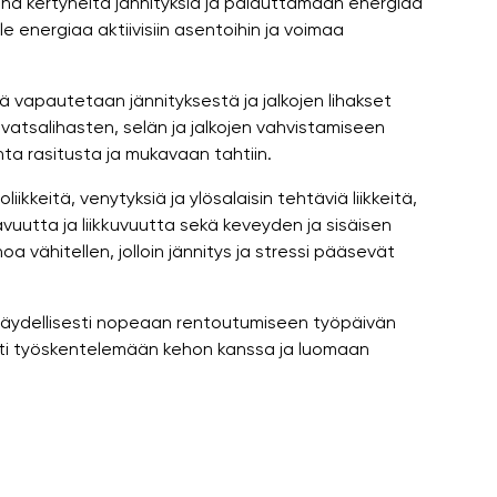
na kertyneitä jännityksiä ja palauttamaan energiaa
 ole energiaa aktiivisiin asentoihin ja voimaa
ä vapautetaan jännityksestä ja jalkojen lihakset
atsalihasten, selän ja jalkojen vahvistamiseen
nta rasitusta ja mukavaan tahtiin.
ikkeitä, venytyksiä ja ylösalaisin tehtäviä liikkeitä,
vuutta ja liikkuvuutta sekä keveyden ja sisäisen
 vähitellen, jolloin jännitys ja stressi pääsevät
t täydellisesti nopeaan rentoutumiseen työpäivän
sti työskentelemään kehon kanssa ja luomaan