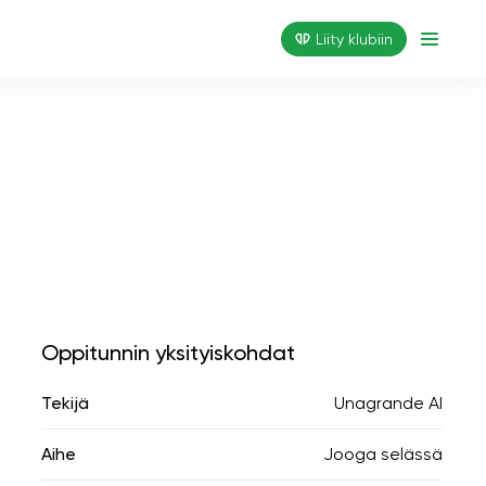
Liity klubiin
Oppitunnin yksityiskohdat
Tekijä
Unagrande AI
Aihe
Jooga selässä