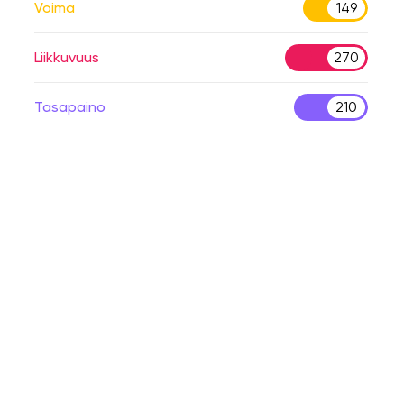
Voima
149
Liikkuvuus
270
Tasapaino
210