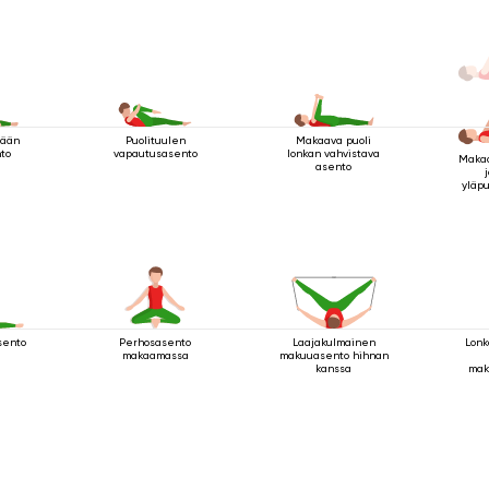
lään
Puolituulen
Makaava puoli
to
vapautusasento
lonkan vahvistava
Makaa
asento
yläpu
sento
Perhosasento
Laajakulmainen
Lonk
makaamassa
makuuasento hihnan
kanssa
mak