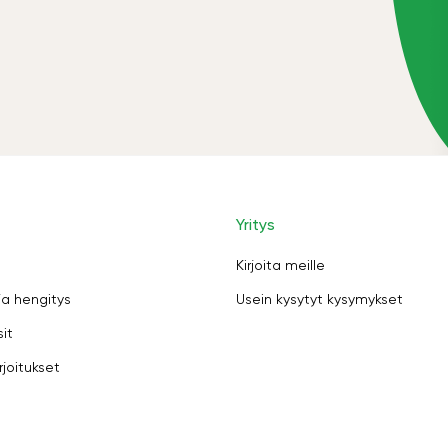
Yritys
Kirjoita meille
ja hengitys
Usein kysytyt kysymykset
sit
rjoitukset