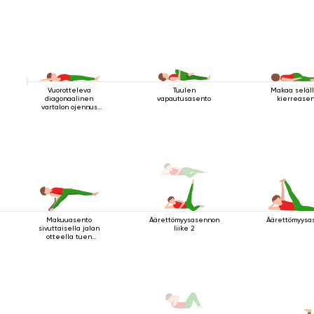
Vuorotteleva
Tuulen
Makaa seläl
diagonaalinen
vapautusasento
kierreasen
vartalon ojennus
makuuasennossa
Makuuasento
Äärettömyysasennon
Äärettömyysa
sivuttaisella jalan
liike 2
otteella tuen
kanssa