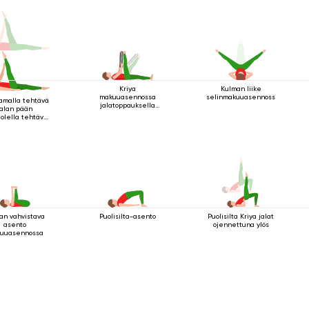
Kriya
Kulman liike
makuuasennossa
selinmakuuasennossa
malla tehtävä
jalatoppauksella
jalan pään
suorana tuella 3
olella tehtävä
kriya
an vahvistava
Puolisilta-asento
Puolisilta Kriya jalat
asento
ojennettuna ylös
uuasennossa