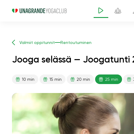
Valmiit oppitunnit
Rentoutuminen
Jooga selässä — Joogatunti 
10 min
15 min
20 min
25 min