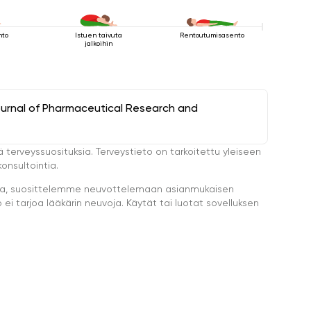
nto
Istuen taivuta
Rentoutumisasento
jalkoihin
ournal of Pharmaceutical Research and
ä terveyssuosituksia. Terveystieto on tarkoitettu yleiseen
onsultointia.
eella, suosittelemme neuvottelemaan asianmukaisen
i tarjoa lääkärin neuvoja. Käytät tai luotat sovelluksen