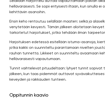
Selällään harjoittelu auttaa vapauttamaan päivän aika
hellävaraisesti. Se sopii erityisesti iltaan, kun sinulla ei
kehittäviin asanoihin.
Ensin keho rentoutuu selällään maaten: selkä ja alaselk
venytetään kevyesti. Tämän jälkeen aloitetaan kevyet v
tarkoitetut harjoitukset, jotka tehdään ilman tarpeeto
Harjoituksen edetessä esitellään istuma-asanoja, kiertoli
jotka kaikki on suunniteltu parantamaan nivelten jousta
rauhan tunnetta. Liikkeet on suunniteltu avaamaan kehoa
hellävaraisesti vapautumaan.
Tunnit vaihtelevat pituudeltaan: lyhyet tunnit sopiva
jälkeen, kun taas pidemmät auttavat syvävaikutteise
keveyden ja raikkauden tunteen.
Oppitunnin kaavio