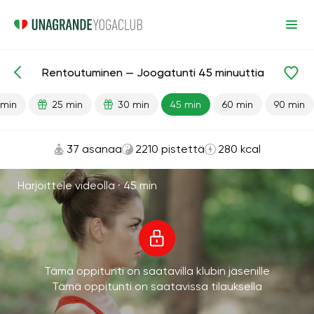
Rentoutuminen — Joogatunti 45 minuuttia
Valmiit oppitunnit
Rentoutuminen
 min
25 min
30 min
45 min
60 min
90 min
37 asanaa
2210 pistettä
280 kcal
Harjoittele videolla ·
45 min
Tämä oppitunti on saatavilla klubin jäsenille
Tämä oppitunti on saatavissa tilauksella