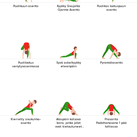
Puolikuun asento
Kyykky Sivujalka
Puolikas lootuspuun
Ojenna Asento
asento
Puolilootus
Syvä askelkyykky
Pyramidiasento
venytysasennossa
eteenpäin
Kierretty sivukulma-
Alaspäin katsova
Prasarita
asento
koira, jonka jalat
Padottanasana 1 pää
ovat kietoutuneet
lattiassa
yhteen