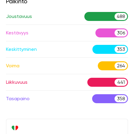
Palkinto
Joustavuus
488
Kestävyys
306
Keskittyminen
353
Voima
264
Liikkuvuus
441
Tasapaino
358