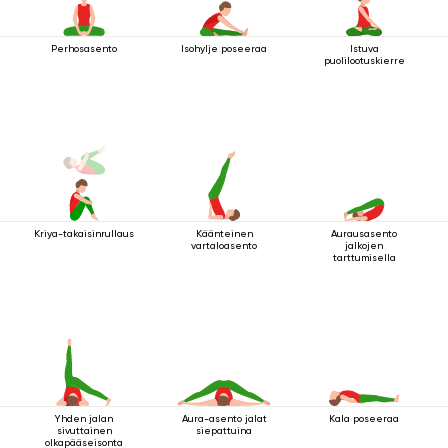
Perhosasento
Isohylje poseeraa
Istuva
puolilootuskierre
Kriya-takaisinrullaus
Käänteinen
Aurausasento
vartaloasento
jalkojen
tarttumisella
Yhden jalan
Aura-asento jalat
Kala poseeraa
sivuttainen
siepattuina
olkapääseisonta