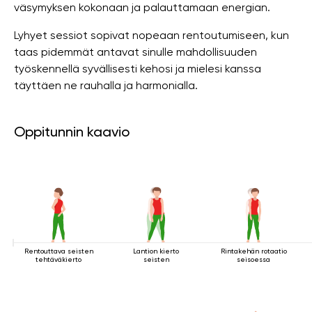
väsymyksen kokonaan ja palauttamaan energian.
Lyhyet sessiot sopivat nopeaan rentoutumiseen, kun
taas pidemmät antavat sinulle mahdollisuuden
työskennellä syvällisesti kehosi ja mielesi kanssa
täyttäen ne rauhalla ja harmonialla.
Oppitunnin kaavio
Rentouttava seisten
Lantion kierto
Rintakehän rotaatio
tehtäväkierto
seisten
seisoessa