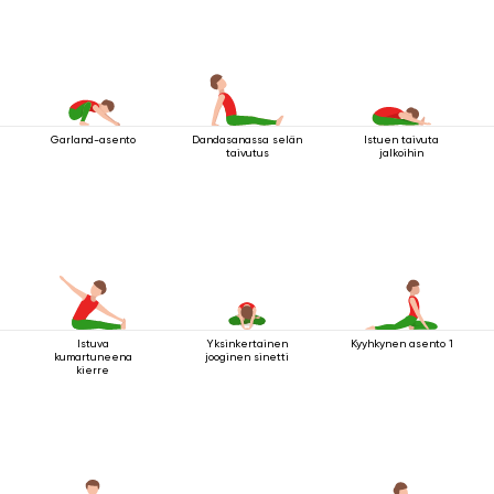
Garland-asento
Dandasanassa selän
Istuen taivuta
taivutus
jalkoihin
Istuva
Yksinkertainen
Kyyhkynen asento 1
kumartuneena
jooginen sinetti
kierre