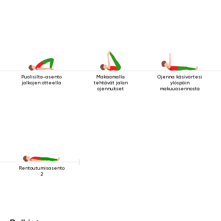
Puolisilta-asento
Makaamalla
Ojenna käsivartesi
jalkojen otteella
tehtävät jalan
ylöspäin
ojennukset
makuuasennosta
Rentoutumisasento
2