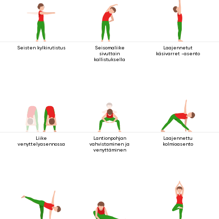
Seisten kylkirutistus
Seisomaliike
Laajennetut
sivuttain
käsivarret -asento
kallistuksella
Liike
Lantionpohjan
Laajennettu
venyttelyasennossa
vahvistaminen ja
kolmioasento
venyttäminen