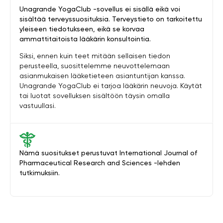
Unagrande YogaClub -sovellus ei sisällä eikä voi
sisältää terveyssuosituksia. Terveystieto on tarkoitettu
yleiseen tiedotukseen, eikä se korvaa
ammattitaitoista lääkärin konsultointia.
Siksi, ennen kuin teet mitään sellaisen tiedon
perusteella, suosittelemme neuvottelemaan
asianmukaisen lääketieteen asiantuntijan kanssa.
Unagrande YogaClub ei tarjoa lääkärin neuvoja. Käytät
tai luotat sovelluksen sisältöön täysin omalla
vastuullasi.
Nämä suositukset perustuvat International Journal of
Pharmaceutical Research and Sciences -lehden
tutkimuksiin.