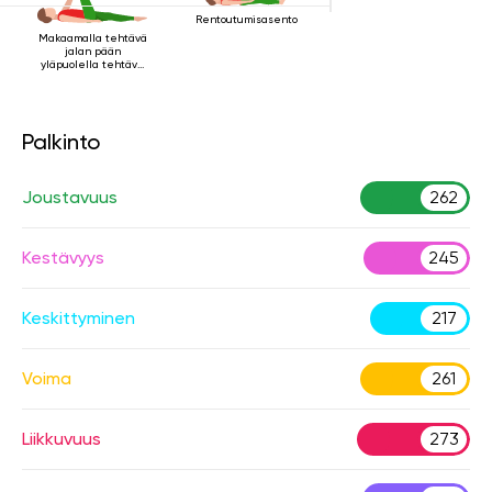
Rentoutumisasento
Makaamalla tehtävä
jalan pään
yläpuolella tehtävä
kriya
Palkinto
Joustavuus
262
Kestävyys
245
Keskittyminen
217
Voima
261
Liikkuvuus
273