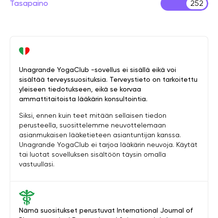
Tasapaino
252
Unagrande YogaClub -sovellus ei sisällä eikä voi
sisältää terveyssuosituksia. Terveystieto on tarkoitettu
yleiseen tiedotukseen, eikä se korvaa
ammattitaitoista lääkärin konsultointia.
Siksi, ennen kuin teet mitään sellaisen tiedon
perusteella, suosittelemme neuvottelemaan
asianmukaisen lääketieteen asiantuntijan kanssa.
Unagrande YogaClub ei tarjoa lääkärin neuvoja. Käytät
tai luotat sovelluksen sisältöön täysin omalla
vastuullasi.
Nämä suositukset perustuvat International Journal of