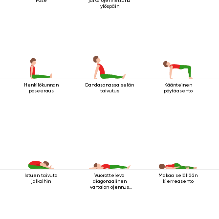
Pose
jalka ojennettuna
ylöspäin
Henkilökunnan
Dandasanassa selän
Käänteinen
poseeraus
taivutus
pöytäasento
Istuen taivuta
Vuorotteleva
Makaa selällään
jalkoihin
diagonaalinen
kierreasento
vartalon ojennus
makuuasennossa