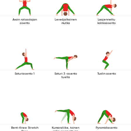
Avoin ratsastajan
Leveäjalkainen
Laajennettu
asento
mutka
kolmioasento
Soturiasento 1
Soturi 3 -asento
Tuolin asento
tuella
Bent-Knee Stretch
Kumaraliike, toinen
Pyramidiasento