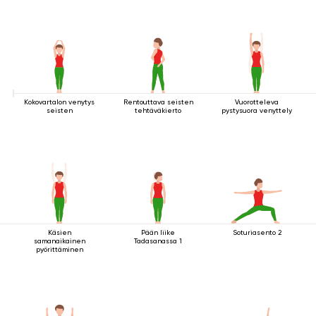
Kokovartalon venytys
Rentouttava seisten
Vuorotteleva
seisten
tehtäväkierto
pystysuora venyttely
Käsien
Pään liike
Soturiasento 2
samanaikainen
Tadasanassa 1
pyörittäminen