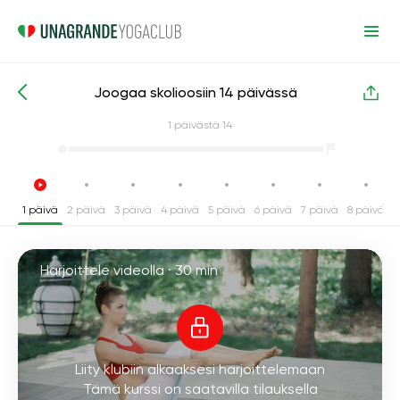
Joogaa skolioosiin 14 päivässä
Intensiiviset joogakurssit
Takaisin
1
päivästä 14
1 päivä
2 päivä
3 päivä
4 päivä
5 päivä
6 päivä
7 päivä
8 päivä
9
Harjoittele videolla ·
30 min
Liity klubiin alkaaksesi harjoittelemaan
Tämä kurssi on saatavilla tilauksella