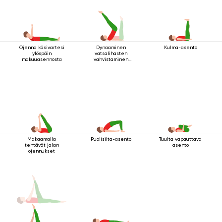
Ojenna käsivartesi
Dynaaminen
Kulma-asento
ylöspäin
vatsalihasten
makuuasennosta
vahvistaminen
makuuasennossa
Makaamalla
Puolisilta-asento
Tuulta vapauttava
tehtävät jalan
asento
ojennukset