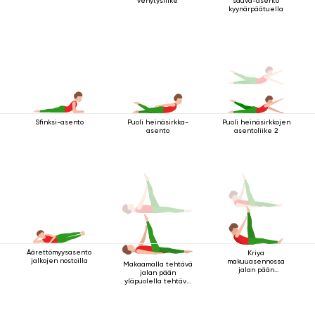
venytysliike
sauva-asento
kyynärpäätuella
Sfinksi-asento
Puoli heinäsirkka-
Puoli heinäsirkkojen
asento
asentoliike 2
Äärettömyysasento
Kriya
jalkojen nostoilla
makuuasennossa
Makaamalla tehtävä
jalan pään
jalan pään
yläpuolella 2
yläpuolella tehtävä
kriya