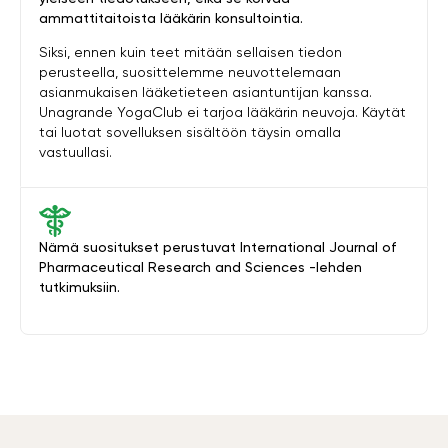
ammattitaitoista lääkärin konsultointia.
Siksi, ennen kuin teet mitään sellaisen tiedon
perusteella, suosittelemme neuvottelemaan
asianmukaisen lääketieteen asiantuntijan kanssa.
Unagrande YogaClub ei tarjoa lääkärin neuvoja. Käytät
tai luotat sovelluksen sisältöön täysin omalla
vastuullasi.
Nämä suositukset perustuvat International Journal of
Pharmaceutical Research and Sciences -lehden
tutkimuksiin.