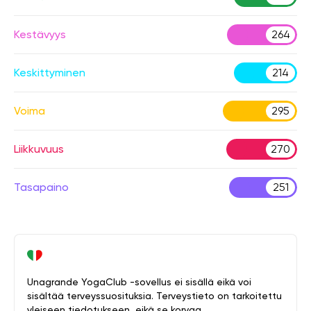
Kestävyys
264
Keskittyminen
214
Voima
295
Liikkuvuus
270
Tasapaino
251
Unagrande YogaClub -sovellus ei sisällä eikä voi
sisältää terveyssuosituksia. Terveystieto on tarkoitettu
yleiseen tiedotukseen, eikä se korvaa