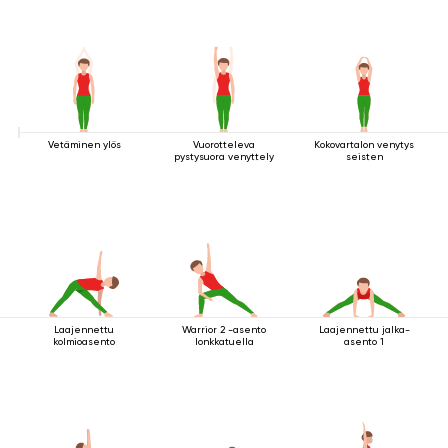
Vetäminen ylös
Vuorotteleva
Kokovartalon venytys
pystysuora venyttely
seisten
Laajennettu
Warrior 2 -asento
Laajennettu jalka-
kolmioasento
lonkkatuella
asento 1