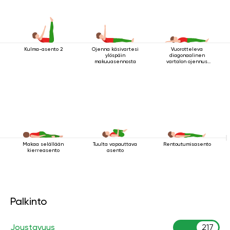
Kulma-asento 2
Ojenna käsivartesi
Vuorotteleva
ylöspäin
diagonaalinen
makuuasennosta
vartalon ojennus
makuuasennossa
Makaa selällään
Tuulta vapauttava
Rentoutumisasento
kierreasento
asento
Palkinto
Joustavuus
217