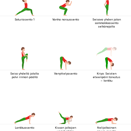
Soturiasento 1
Vanha norsuasento
Seisova yhden jalan
sammakkoasento
selkänojalla
Seiso yhdellä jalalla
Venyttelyasento
Kriya: Seisten
polvi rinnan päällä
eteenpäin taivutus
– lankku
Lankkuasento
Kissan jalkojen
Nelijalkainen