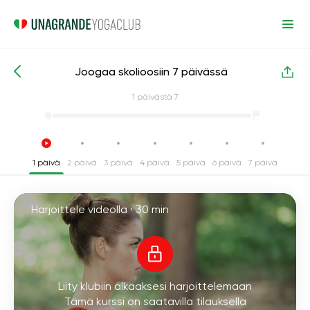
Joogaa skolioosiin 7 päivässä
Intensiiviset joogakurssit
Takaisin
1
päivästä 7
1 päivä
2 päivä
3 päivä
4 päivä
5 päivä
6 päivä
7 päivä
Harjoittele videolla ·
30 min
Liity klubiin alkaaksesi harjoittelemaan
Tämä kurssi on saatavilla tilauksella