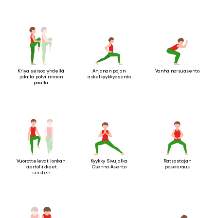
Kriya seisoo yhdellä
Anjanan pojan
Vanha norsuasento
jalalla polvi rinnan
askelkyykkyasento
päällä
Vuorottelevat lonkan
Kyykky Sivujalka
Ratsastajan
kiertoliikkeet
Ojenna Asento
poseeraus
seisten