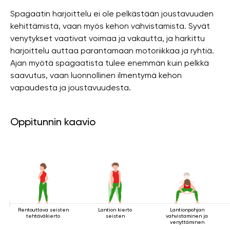
Spagaatin harjoittelu ei ole pelkästään joustavuuden
kehittämistä, vaan myös kehon vahvistamista. Syvät
venytykset vaativat voimaa ja vakautta, ja harkittu
harjoittelu auttaa parantamaan motoriikkaa ja ryhtiä.
Ajan myötä spagaatista tulee enemmän kuin pelkkä
saavutus, vaan luonnollinen ilmentymä kehon
vapaudesta ja joustavuudesta.
Oppitunnin kaavio
Rentouttava seisten
Lantion kierto
Lantionpohjan
tehtäväkierto
seisten
vahvistaminen ja
venyttäminen