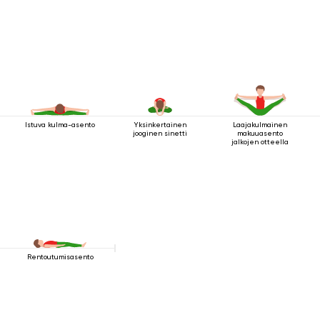
Istuva kulma-asento
Yksinkertainen
Laajakulmainen
jooginen sinetti
makuuasento
jalkojen otteella
Rentoutumisasento