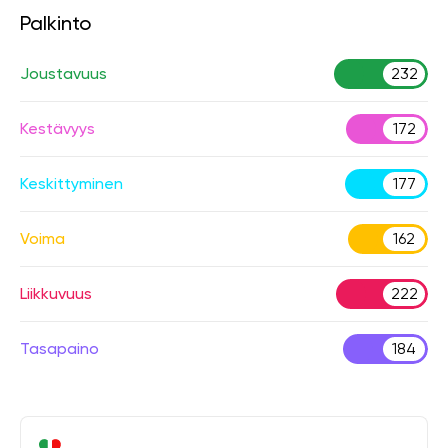
Palkinto
Joustavuus
232
Kestävyys
172
Keskittyminen
177
Voima
162
Liikkuvuus
222
Tasapaino
184