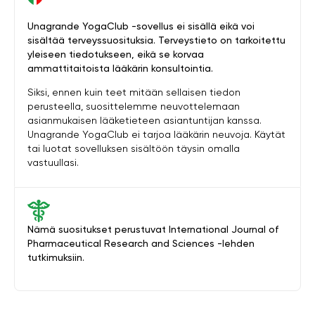
Unagrande YogaClub -sovellus ei sisällä eikä voi
sisältää terveyssuosituksia. Terveystieto on tarkoitettu
yleiseen tiedotukseen, eikä se korvaa
ammattitaitoista lääkärin konsultointia.
Siksi, ennen kuin teet mitään sellaisen tiedon
perusteella, suosittelemme neuvottelemaan
asianmukaisen lääketieteen asiantuntijan kanssa.
Unagrande YogaClub ei tarjoa lääkärin neuvoja. Käytät
tai luotat sovelluksen sisältöön täysin omalla
vastuullasi.
Nämä suositukset perustuvat International Journal of
Pharmaceutical Research and Sciences -lehden
tutkimuksiin.