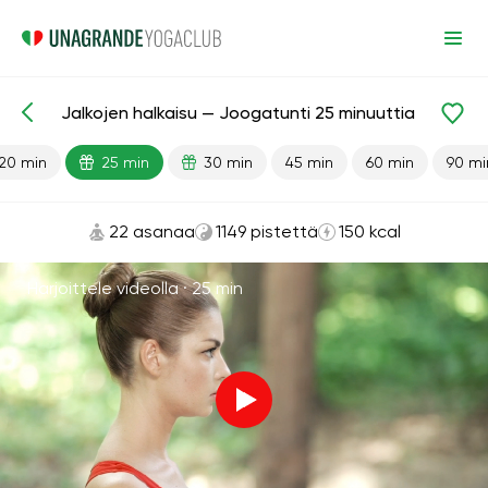
Jalkojen halkaisu — Joogatunti 25 minuuttia
Valmiit oppitunnit
Joustavuus
20 min
25 min
30 min
45 min
60 min
90 mi
22 asanaa
1149 pistettä
150 kcal
Harjoittele videolla ·
25 min