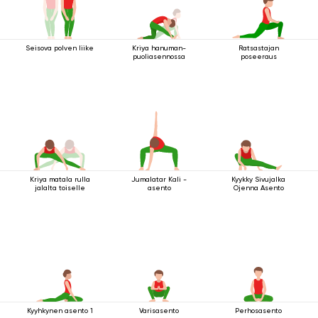
Seisova polven liike
Kriya hanuman-
Ratsastajan
puoliasennossa
poseeraus
Kriya matala rulla
Jumalatar Kali -
Kyykky Sivujalka
jalalta toiselle
asento
Ojenna Asento
Kyyhkynen asento 1
Varisasento
Perhosasento