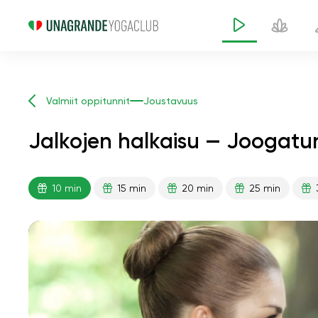
Valmiit oppitunnit
Joustavuus
Jalkojen halkaisu — Joogatun
10 min
15 min
20 min
25 min