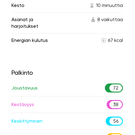
Kesto
10 minuuttia
Asanat ja
8 vaikuttaa
harjoitukset
Energian kulutus
67 kcal
Palkinto
Joustavuus
72
Kestävyys
38
Keskittyminen
56