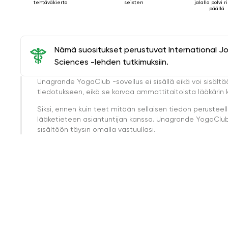
tehtäväkierto
seisten
jalalla polvi 
päällä
Nämä suositukset perustuvat International J
Sciences -lehden tutkimuksiin.
Unagrande YogaClub -sovellus ei sisällä eikä voi sisältä
tiedotukseen, eikä se korvaa ammattitaitoista lääkärin k
Siksi, ennen kuin teet mitään sellaisen tiedon perust
lääketieteen asiantuntijan kanssa. Unagrande YogaClub e
sisältöön täysin omalla vastuullasi.