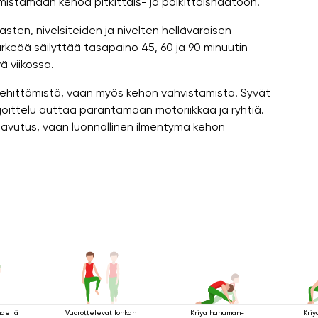
lmistamaan kehoa pitkittäis- ja poikittaishäätöön.
asten, nivelsiteiden ja nivelten hellävaraisen
ärkeää säilyttää tasapaino 45, 60 ja 90 minuutin
ä viikossa.
kehittämistä, vaan myös kehon vahvistamista. Syvät
rjoittelu auttaa parantamaan motoriikkaa ja ryhtiä.
avutus, vaan luonnollinen ilmentymä kehon
hdellä
Vuorottelevat lonkan
Kriya hanuman-
Kriy