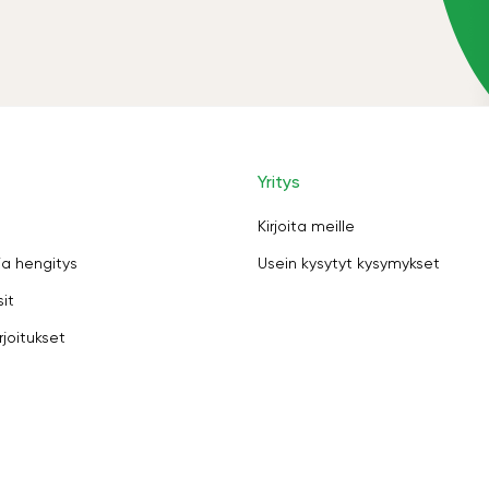
Yritys
Kirjoita meille
ja hengitys
Usein kysytyt kysymykset
sit
rjoitukset