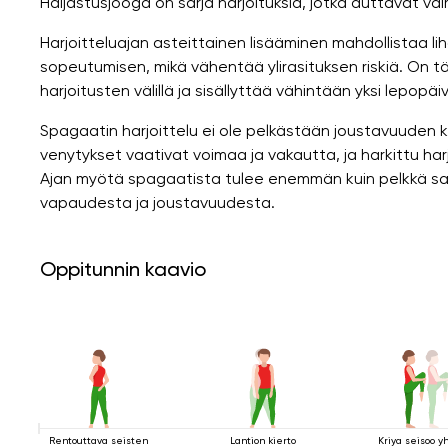
Haljastusjooga on sarja harjoituksia, jotka auttavat va
Harjoitteluajan asteittainen lisääminen mahdollistaa lih
sopeutumisen, mikä vähentää ylirasituksen riskiä. On t
harjoitusten välillä ja sisällyttää vähintään yksi lepopäiv
Spagaatin harjoittelu ei ole pelkästään joustavuuden 
venytykset vaativat voimaa ja vakautta, ja harkittu ha
Ajan myötä spagaatista tulee enemmän kuin pelkkä sa
vapaudesta ja joustavuudesta.
Oppitunnin kaavio
Rentouttava seisten
Lantion kierto
Kriya seisoo y