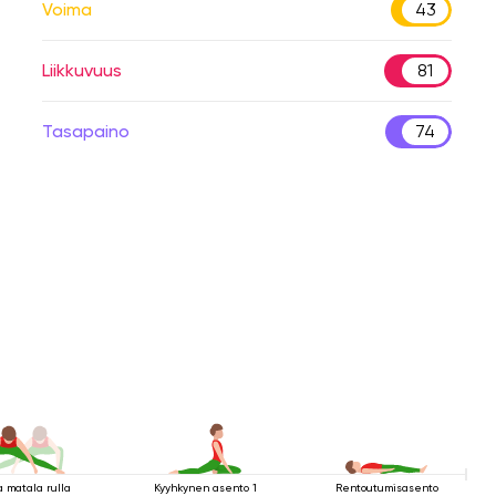
Voima
43
Liikkuvuus
81
Tasapaino
74
a matala rulla
Kyyhkynen asento 1
Rentoutumisasento