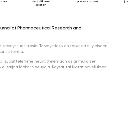
rinnan
kiertoliikkeet
puoliasennossa
jal
seisten
ournal of Pharmaceutical Research and
ä terveyssuosituksia. Terveystieto on tarkoitettu yleiseen
onsultointia.
eella, suosittelemme neuvottelemaan asianmukaisen
i tarjoa lääkärin neuvoja. Käytät tai luotat sovelluksen