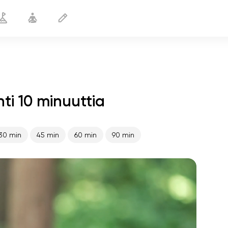
ti 10 minuuttia
Jalkojen halkaisu
10 min
30 min
45 min
60 min
90 min
sielun lento
01:44
sisäinen rauha
01:27