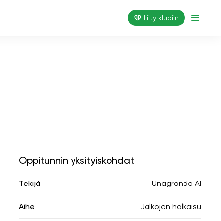
Liity klubiin
Oppitunnin yksityiskohdat
Tekijä
Unagrande AI
Aihe
Jalkojen halkaisu