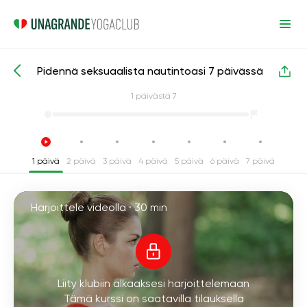
Pidennä seksuaalista nautintoasi 7 päivässä
Intensiiviset joogakurssit
Seksi
1
päivästä 7
1 päivä
2 päivä
3 päivä
4 päivä
5 päivä
6 päivä
7 päivä
Harjoittele videolla ·
30 min
Liity klubiin alkaaksesi harjoittelemaan
Tämä kurssi on saatavilla tilauksella