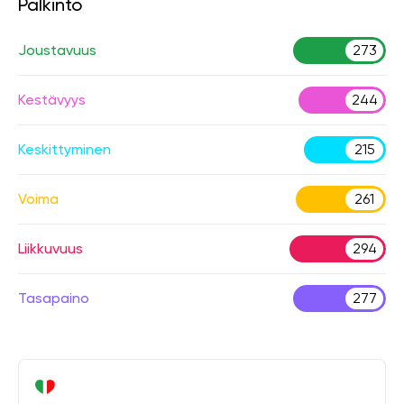
Palkinto
Joustavuus
273
Kestävyys
244
Keskittyminen
215
Voima
261
Liikkuvuus
294
Tasapaino
277