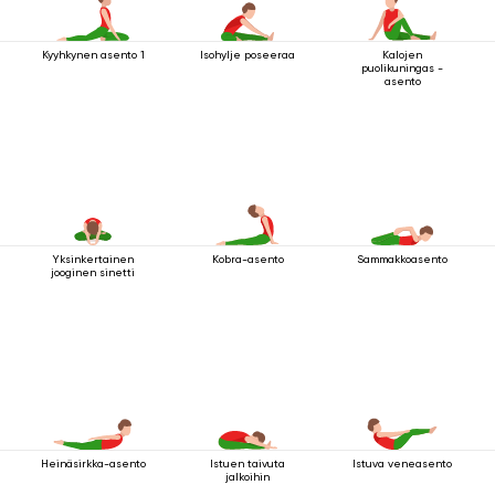
Kyyhkynen asento 1
Isohylje poseeraa
Kalojen
puolikuningas -
asento
Yksinkertainen
Kobra-asento
Sammakkoasento
jooginen sinetti
Heinäsirkka-asento
Istuen taivuta
Istuva veneasento
jalkoihin