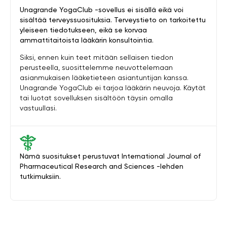
Unagrande YogaClub -sovellus ei sisällä eikä voi
sisältää terveyssuosituksia. Terveystieto on tarkoitettu
yleiseen tiedotukseen, eikä se korvaa
ammattitaitoista lääkärin konsultointia.
Siksi, ennen kuin teet mitään sellaisen tiedon
perusteella, suosittelemme neuvottelemaan
asianmukaisen lääketieteen asiantuntijan kanssa.
Unagrande YogaClub ei tarjoa lääkärin neuvoja. Käytät
tai luotat sovelluksen sisältöön täysin omalla
vastuullasi.
Nämä suositukset perustuvat International Journal of
Pharmaceutical Research and Sciences -lehden
tutkimuksiin.