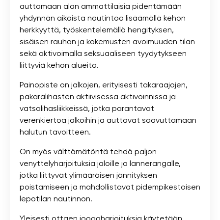
auttamaan alan ammattilaisia ​​pidentämään
yhdynnän aikaista nautintoa lisäämällä kehon
herkkyyttä, työskentelemällä hengityksen,
sisäisen rauhan ja kokemusten avoimuuden tilan
sekä aktivoimalla seksuaaliseen tyydytykseen
liittyviä kehon alueita.
Painopiste on jalkojen, erityisesti takaraajojen,
pakaralihasten aktiivisessa aktivoinnissa ja
vatsalihasliikkeissä, jotka parantavat
verenkiertoa jalkoihin ja auttavat saavuttamaan
halutun tavoitteen.
On myös välttämätöntä tehdä paljon
venyttelyharjoituksia jaloille ja lannerangalle,
jotka liittyvät ylimääräisen jännityksen
poistamiseen ja mahdollistavat pidempikestoisen
lepotilan nautinnon.
Yleisesti ottaen joogaharjoituksia käytetään