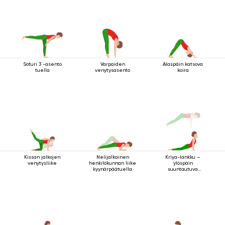
Soturi 3 -asento
Varpaiden
Alaspäin katsova
tuella
venytysasento
koira
Kissan jalkojen
Nelijalkainen
Kriya-lankku –
venytysliike
henkilökunnan liike
ylöspäin
kyynärpäätuella
suuntautuva
koiraharjoitus