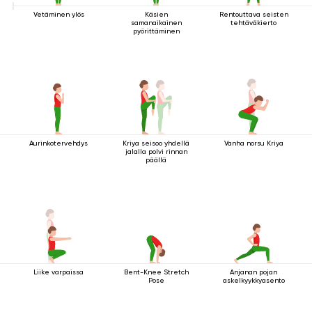
Vetäminen ylös
Käsien
Rentouttava seisten
samanaikainen
tehtäväkierto
pyörittäminen
Aurinkotervehdys
Kriya seisoo yhdellä
Vanha norsu Kriya
jalalla polvi rinnan
päällä
Liike varpaissa
Bent-Knee Stretch
Anjanan pojan
Pose
askelkyykkyasento