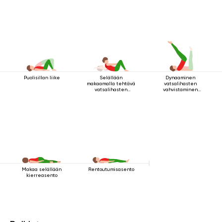
Puolisillan liike
Selällään
Dynaaminen
makaamalla tehtävä
vatsalihasten
vatsalihasten
vahvistaminen
vahvistamisharjoitus
makuuasennossa
Makaa selällään
Rentoutumisasento
kierreasento