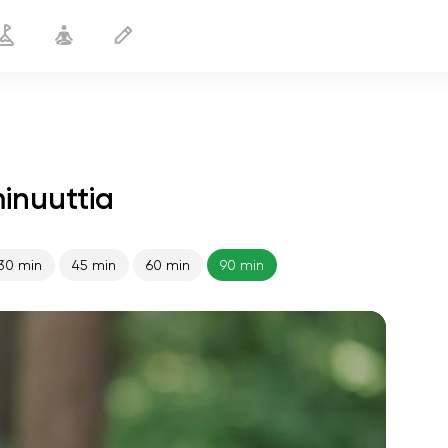
inuuttia
30 min
45 min
60 min
90 min
sielun lento
01:44
sisäinen rauha
01:27