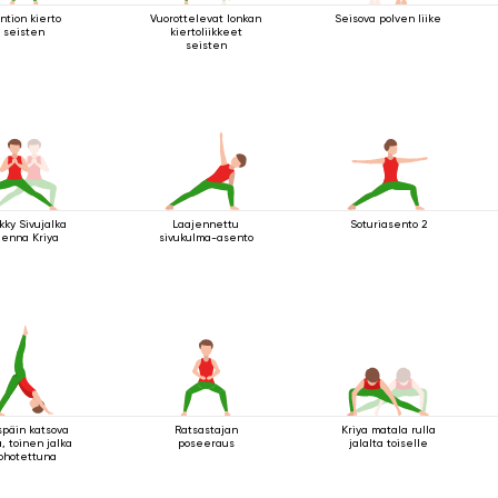
ntion kierto
Vuorottelevat lonkan
Seisova polven liike
seisten
kiertoliikkeet
seisten
kky Sivujalka
Laajennettu
Soturiasento 2
jenna Kriya
sivukulma-asento
späin katsova
Ratsastajan
Kriya matala rulla
a, toinen jalka
poseeraus
jalalta toiselle
ohotettuna