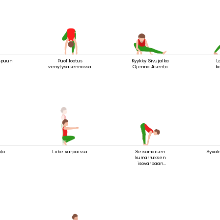
uspuun
Puolilootus
Kyykky Sivujalka
L
venytysasennossa
Ojenna Asento
k
nto
Liike varpaissa
Seisomaisen
Syväk
kumarruksen
isovarpaan
tarttuminen