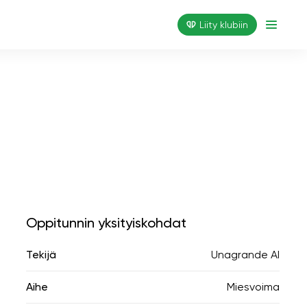
Liity klubiin
Oppitunnin yksityiskohdat
Tekijä
Unagrande AI
Aihe
Miesvoima