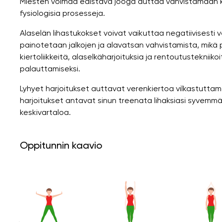
Miesten voimaa edistävä jooga auttaa vahvistamaan k
fysiologisia prosesseja.
Alaselän lihastukokset voivat vaikuttaa negatiivisesti v
painotetaan jalkojen ja alavatsan vahvistamista, mikä
kiertoliikkeitä, alaselkäharjoituksia ja rentoutustekniiko
palauttamiseksi.
Lyhyet harjoitukset auttavat verenkiertoa vilkastutt
harjoitukset antavat sinun treenata lihaksiasi syvemmä
keskivartaloa.
Oppitunnin kaavio