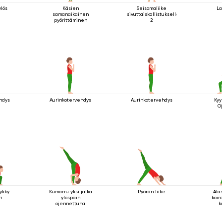
lös
Käsien
Seisomaliike
La
samanaikainen
sivuttaiskallistuksella
pyörittäminen
2
hdys
Aurinkotervehdys
Aurinkotervehdys
Kyy
O
ykky
Kumarru yksi jalka
Pyörän liike
Ala
n
ylöspäin
koir
ojennettuna
k