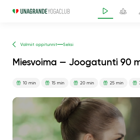
Valmiit oppitunnit
Seksi
Miesvoima — Joogatunti 90 m
10 min
15 min
20 min
25 min