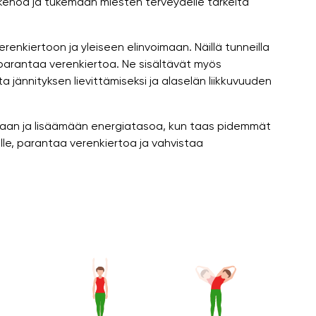
ehoa ja tukemaan miesten terveydelle tärkeitä
erenkiertoon ja yleiseen elinvoimaan. Näillä tunneilla
 parantaa verenkiertoa. Ne sisältävät myös
ita jännityksen lievittämiseksi ja alaselän liikkuvuuden
amaan ja lisäämään energiatasoa, kun taas pidemmät
lle, parantaa verenkiertoa ja vahvistaa