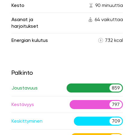
Kesto
90 minuuttia
Asanat ja
64 vaikuttaa
harjoitukset
Energian kulutus
732 kcal
Palkinto
Joustavuus
859
Kestävyys
797
Keskittyminen
709