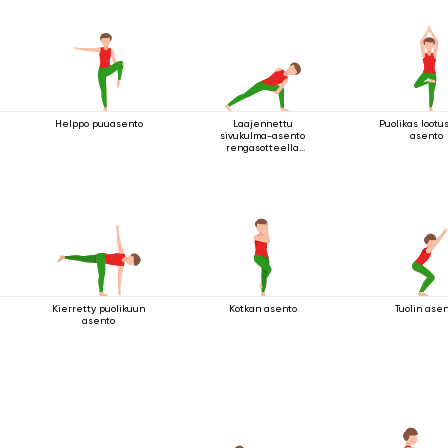
Helppo puuasento
Laajennettu
Puolikas loot
sivukulma-asento
asento
rengasotteella
polven alapuolelta
Kierretty puolikuun
Kotkan asento
Tuolin ase
asento