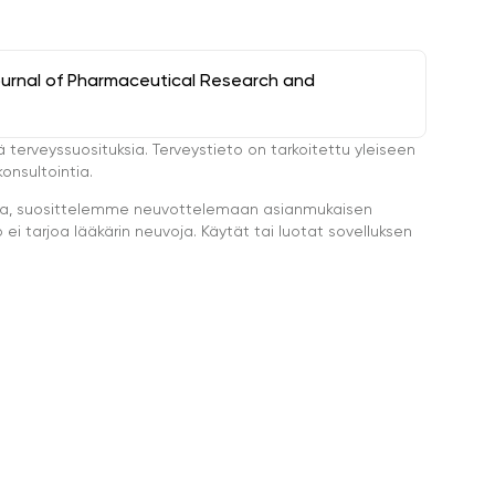
ournal of Pharmaceutical Research and
ä terveyssuosituksia. Terveystieto on tarkoitettu yleiseen
onsultointia.
eella, suosittelemme neuvottelemaan asianmukaisen
i tarjoa lääkärin neuvoja. Käytät tai luotat sovelluksen