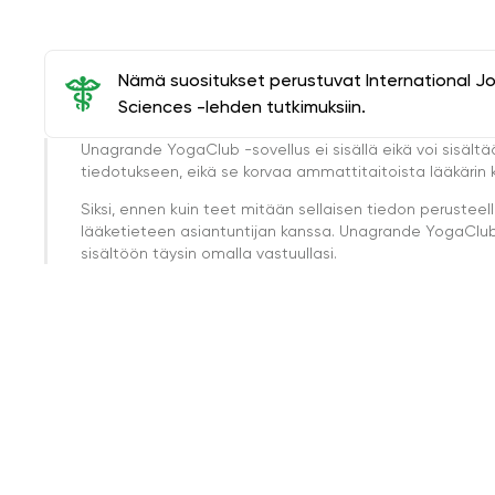
makuuasennossa
Nämä suositukset perustuvat International J
Sciences -lehden tutkimuksiin.
Unagrande YogaClub -sovellus ei sisällä eikä voi sisältä
tiedotukseen, eikä se korvaa ammattitaitoista lääkärin k
Siksi, ennen kuin teet mitään sellaisen tiedon perust
lääketieteen asiantuntijan kanssa. Unagrande YogaClub e
sisältöön täysin omalla vastuullasi.