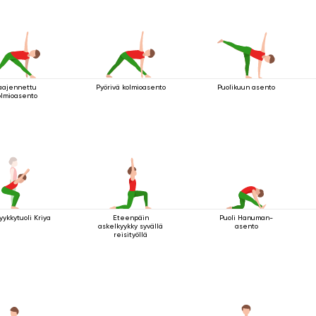
aajennettu
Pyörivä kolmioasento
Puolikuun asento
olmioasento
yykkytuoli Kriya
Eteenpäin
Puoli Hanuman-
askelkyykky syvällä
asento
reisityöllä