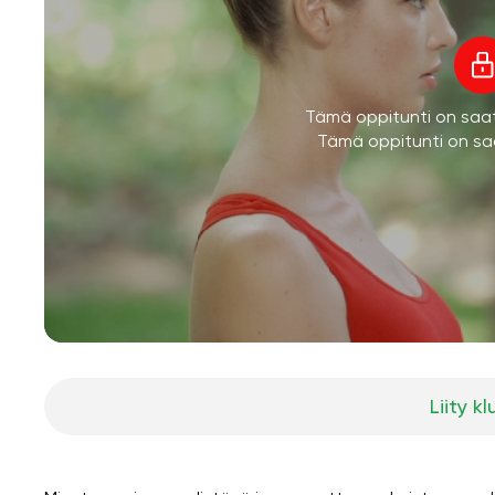
Tämä oppitunti on saatav
Tämä oppitunti on saa
Liity kl