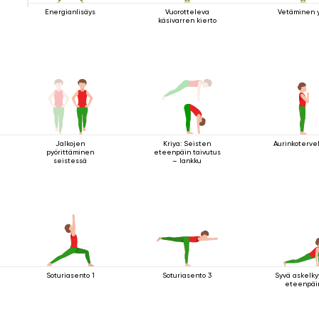
Energianlisäys
Vuorotteleva
Vetäminen y
käsivarren kierto
Jalkojen
Kriya: Seisten
Aurinkoterve
pyörittäminen
eteenpäin taivutus
seistessä
– lankku
Soturiasento 1
Soturiasento 3
Syvä askelky
eteenpäi