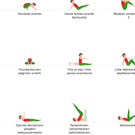
Garland-asento
Istuva kulma-asento
Mukava venea
käsituella
2
Yksinkertainen
Ylös ja alas liike
Liike kääntei
jooginen sinetti
sauva-asennossa
pöytäasenn
Ojenna käsivartesi
Dynaaminen
Saksiasen
ylöspäin
vatsalihasten
makuuasennosta
vahvistaminen