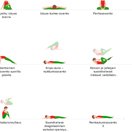
ljettu istuva
Istuva kulma-asento
Perhosasento
kierre
äänteinen
Käsien ja jalkojen
Kriya-aura –
asento suorilla
vuorottelevat
nukkumisasento
jaloilla
liikkeet selällään
maatessa
-takaisinrullaus
Vuorotteleva
Rentoutumisasento
diagonaalinen
3
vartalon ojennus