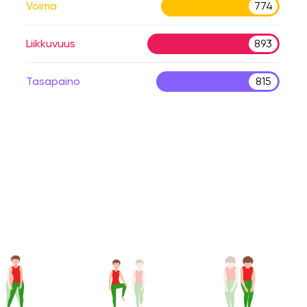
Voima
774
Liikkuvuus
893
Tasapaino
815