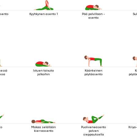
sento
Kyyhkynen asento 1
Pää polvillaan -
Su
asento
sessä
Istuen taivuta
Käänteinen
K
ossa
jalkoihin
pöytäasento
pöytä
to
Makaa selällään
Puoliveneasento
Kriya
kierreasento
polven
sieppauksella