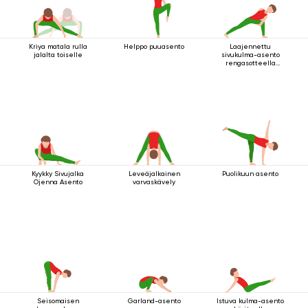
Kriya matala rulla
Helppo puuasento
Laajennettu
jalalta toiselle
sivukulma-asento
rengasotteella
polven alapuolelta
Kyykky Sivujalka
Leveäjalkainen
Puolikuun asento
Ojenna Asento
varvaskävely
Seisomaisen
Garland-asento
Istuva kulma-asento