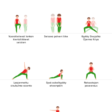
Vuorottelevat lonkan
Seisova polven liike
Kyykky Sivujalka
kiertoliikkeet
Ojenna Kriya
seisten
Laajennettu
Syvä askelkyykky
Ratsastajan
sivukulma-asento
eteenpäin
poseeraus