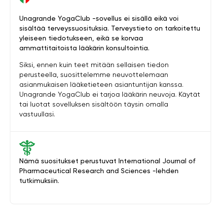
Unagrande YogaClub -sovellus ei sisällä eikä voi
sisältää terveyssuosituksia. Terveystieto on tarkoitettu
yleiseen tiedotukseen, eikä se korvaa
ammattitaitoista lääkärin konsultointia.
Siksi, ennen kuin teet mitään sellaisen tiedon
perusteella, suosittelemme neuvottelemaan
asianmukaisen lääketieteen asiantuntijan kanssa.
Unagrande YogaClub ei tarjoa lääkärin neuvoja. Käytät
tai luotat sovelluksen sisältöön täysin omalla
vastuullasi.
Nämä suositukset perustuvat International Journal of
Pharmaceutical Research and Sciences -lehden
tutkimuksiin.