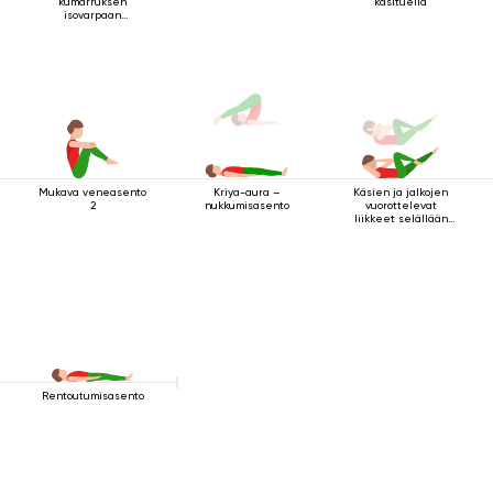
kumarruksen
käsituella
isovarpaan
tarttuminen
Mukava veneasento
Käsien ja jalkojen
Kriya-aura –
2
vuorottelevat
nukkumisasento
liikkeet selällään
maatessa
Rentoutumisasento