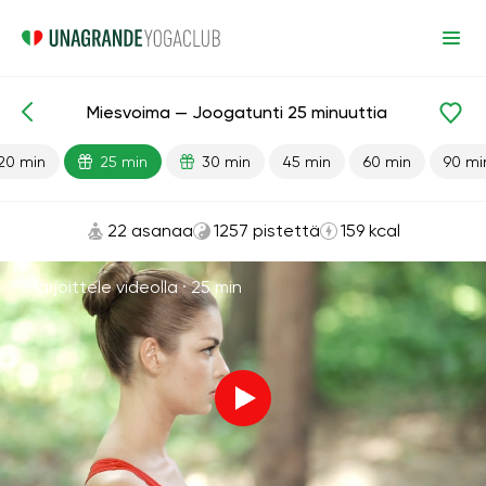
Miesvoima — Joogatunti 25 minuuttia
Valmiit oppitunnit
Seksi
20 min
25 min
30 min
45 min
60 min
90 mi
22 asanaa
1257 pistettä
159 kcal
Harjoittele videolla ·
25 min