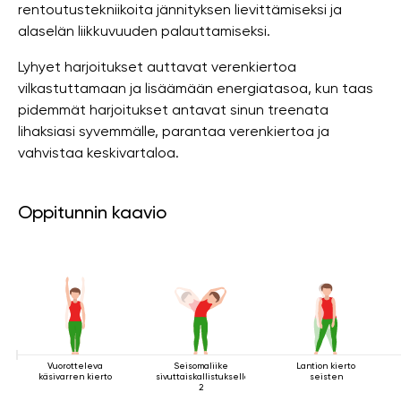
rentoutustekniikoita jännityksen lievittämiseksi ja
alaselän liikkuvuuden palauttamiseksi.
Lyhyet harjoitukset auttavat verenkiertoa
vilkastuttamaan ja lisäämään energiatasoa, kun taas
pidemmät harjoitukset antavat sinun treenata
lihaksiasi syvemmälle, parantaa verenkiertoa ja
vahvistaa keskivartaloa.
Oppitunnin kaavio
Vuorotteleva
Seisomaliike
Lantion kierto
käsivarren kierto
sivuttaiskallistuksella
seisten
2