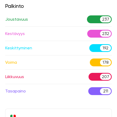
Palkinto
Joustavuus
237
Kestävyys
232
Keskittyminen
192
Voima
178
Liikkuvuus
207
Tasapaino
211