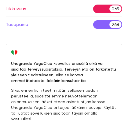
Liikkuvuus
269
Tasapaino
268
Unagrande YogaClub -sovellus ei sisällä eikä voi
sisältää terveyssuosituksia. Terveystieto on tarkoitettu
yleiseen tiedotukseen, eikä se korvaa
ammattitaitoista lääkärin konsultointia.
Siksi, ennen kuin teet mitään sellaisen tiedon
perusteella, suosittelemme neuvottelemaan
asianmukaisen lääketieteen asiantuntijan kanssa.
Unagrande YogaClub ei tarjoa lääkärin neuvoja. Käytät
tai luotat sovelluksen sisältöön täysin omalla
vastuullasi.