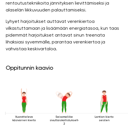
rentoutustekniikoita jännityksen lievittämiseksi ja
alaselän liikkuvuuden palauttamiseksi.
Lyhyet harjoitukset auttavat verenkiertoa
vilkastuttamaan ja lisäämään energiatasoa, kun taas
pidemmät harjoitukset antavat sinun treenata
lihaksiasi syvemmälle, parantaa verenkiertoa ja
vahvistaa keskivartaloa.
Oppitunnin kaavio
Vuorotteleva
Seisomaliike
Lantion kierto
käsivarren kierto
sivuttaiskallistuksella
seisten
2