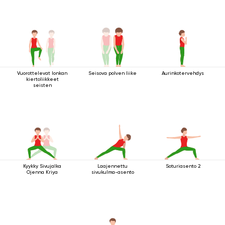
Vuorottelevat lonkan
Seisova polven liike
Aurinkotervehdys
kiertoliikkeet
seisten
Kyykky Sivujalka
Laajennettu
Soturiasento 2
Ojenna Kriya
sivukulma-asento