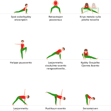
Syvä askelkyykky
Ratsastajan
Kriya matala rulla
eteenpäin
poseeraus
jalalta toiselle
Helppo puuasento
Laajennettu
Kyykky Sivujalka
sivukulma-asento
Ojenna Asento
rengasotteella
polven alapuolelta
Laajennettu
Puolikuun asento
Seisomaisen