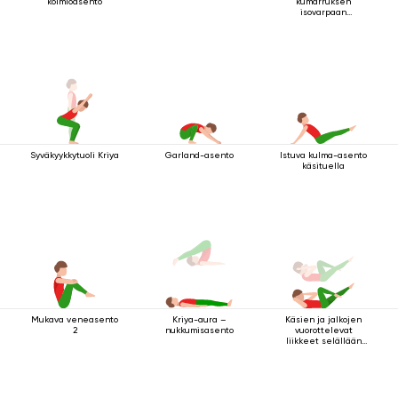
kolmioasento
kumarruksen
isovarpaan
tarttuminen
Syväkyykkytuoli Kriya
Garland-asento
Istuva kulma-asento
käsituella
Mukava veneasento
Käsien ja jalkojen
Kriya-aura –
2
vuorottelevat
nukkumisasento
liikkeet selällään
maatessa