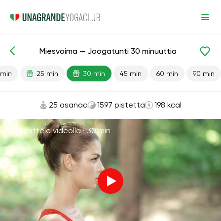
Miesvoima — Joogatunti 30 minuuttia
Valmiit oppitunnit
Seksi
 min
25 min
30 min
45 min
60 min
90 min
25 asanaa
1597 pistettä
198 kcal
Harjoittele videolla ·
30 min