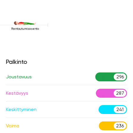
Rentoutumisasento
Palkinto
Joustavuus
296
Kestävyys
287
Keskittyminen
241
Voima
236