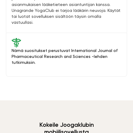
asianmukaisen lääketieteen asiantuntijan kanssa.
Unagrande YogaClub ei tarjoa lääkärin neuvoja. Käytät
tai luotat sovelluksen sisältöön täysin omalla
vastuullasi.
Nämä suositukset perustuvat International Journal of
Pharmaceutical Research and Sciences -lehden
tutkimuksiin.
Kokeile Joogaklubin
mobiilisovellusta