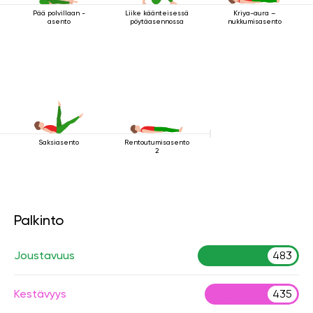
Pää polvillaan -
Liike käänteisessä
Kriya-aura –
asento
pöytäasennossa
nukkumisasento
Saksiasento
Rentoutumisasento
2
Palkinto
Joustavuus
483
Kestävyys
435