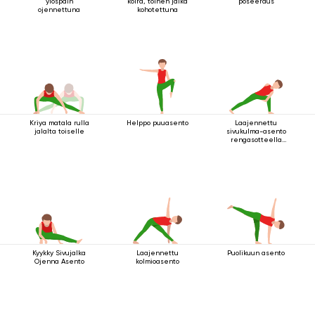
ylöspäin
koira, toinen jalka
poseeraus
ojennettuna
kohotettuna
Kriya matala rulla
Helppo puuasento
Laajennettu
jalalta toiselle
sivukulma-asento
rengasotteella
polven alapuolelta
Kyykky Sivujalka
Laajennettu
Puolikuun asento
Ojenna Asento
kolmioasento