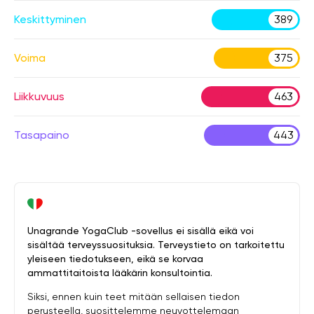
Keskittyminen
389
Voima
375
Liikkuvuus
463
Tasapaino
443
Unagrande YogaClub -sovellus ei sisällä eikä voi
sisältää terveyssuosituksia. Terveystieto on tarkoitettu
yleiseen tiedotukseen, eikä se korvaa
ammattitaitoista lääkärin konsultointia.
Siksi, ennen kuin teet mitään sellaisen tiedon
perusteella, suosittelemme neuvottelemaan