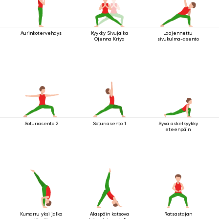
Aurinkotervehdys
Kyykky Sivujalka
Laajennettu
Ojenna Kriya
sivukulma-asento
Soturiasento 2
Soturiasento 1
Syvä askelkyykky
eteenpäin
Kumarru yksi jalka
Alaspäin katsova
Ratsastajan