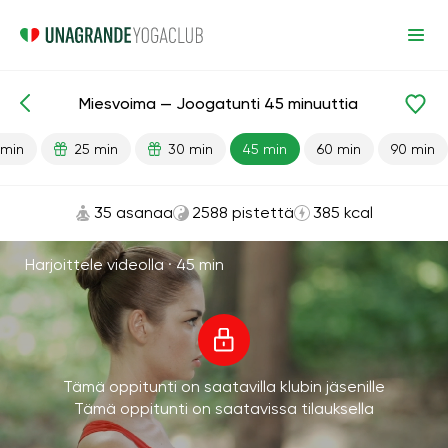
Miesvoima — Joogatunti 45 minuuttia
Valmiit oppitunnit
Seksi
 min
25 min
30 min
45 min
60 min
90 min
35 asanaa
2588 pistettä
385 kcal
Harjoittele videolla ·
45 min
Tämä oppitunti on saatavilla klubin jäsenille
Tämä oppitunti on saatavissa tilauksella