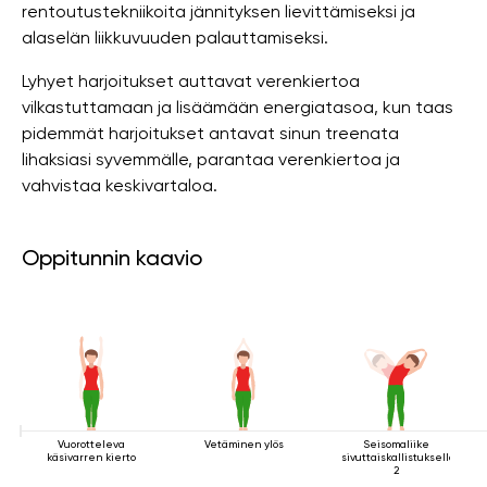
rentoutustekniikoita jännityksen lievittämiseksi ja
alaselän liikkuvuuden palauttamiseksi.
Lyhyet harjoitukset auttavat verenkiertoa
vilkastuttamaan ja lisäämään energiatasoa, kun taas
pidemmät harjoitukset antavat sinun treenata
lihaksiasi syvemmälle, parantaa verenkiertoa ja
vahvistaa keskivartaloa.
Oppitunnin kaavio
Vuorotteleva
Vetäminen ylös
Seisomaliike
käsivarren kierto
sivuttaiskallistuksella
2