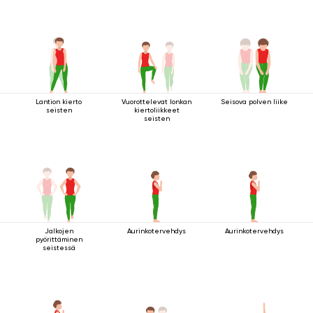
Lantion kierto
Vuorottelevat lonkan
Seisova polven liike
seisten
kiertoliikkeet
seisten
Jalkojen
Aurinkotervehdys
Aurinkotervehdys
pyörittäminen
seistessä