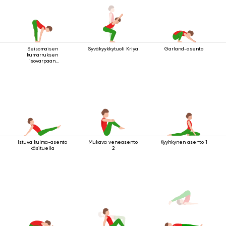
Seisomaisen
Syväkyykkytuoli Kriya
Garland-asento
kumarruksen
isovarpaan
tarttuminen
Istuva kulma-asento
Mukava veneasento
Kyyhkynen asento 1
käsituella
2