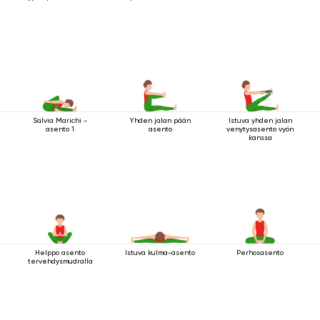
Salvia Marichi -
Yhden jalan pään
Istuva yhden jalan
asento 1
asento
venytysasento vyön
kanssa
Helppo asento
Istuva kulma-asento
Perhosasento
tervehdysmudralla