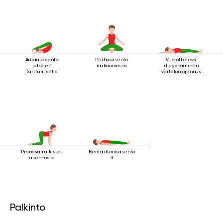
Aurausasento
Perhosasento
Vuorotteleva
jalkojen
makaamassa
diagonaalinen
tarttumisella
vartalon ojennus
makuuasennossa
Pranayama kissa-
Rentoutumisasento
asennossa
3
Palkinto