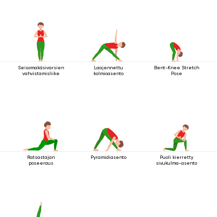
Seisomakäsivarsien
Laajennettu
Bent-Knee Stretch
vahvistamisliike
kolmioasento
Pose
Ratsastajan
Pyramidiasento
Puoli kierretty
poseeraus
sivukulma-asento