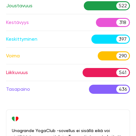
Joustavuus
522
Kestävyys
318
Keskittyminen
397
Voima
290
Liikkuvuus
541
Tasapaino
436
Unagrande YogaClub -sovellus ei sisällä eikä voi