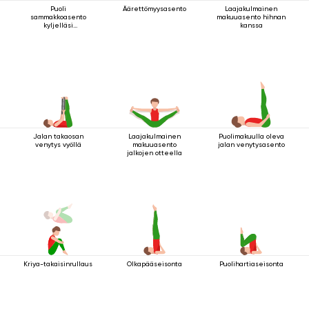
Puoli
Äärettömyysasento
Laajakulmainen
sammakkoasento
makuuasento hihnan
kyljelläsi
kanssa
makaamisessa
Jalan takaosan
Laajakulmainen
Puolimakuulla oleva
venytys vyöllä
makuuasento
jalan venytysasento
jalkojen otteella
Kriya-takaisinrullaus
Olkapääseisonta
Puolihartiaseisonta