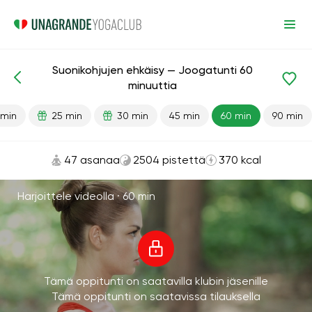
Suonikohjujen ehkäisy — Joogatunti 60
Valmiit oppitunnit
Suonikohjut
minuuttia
 min
25 min
30 min
45 min
60 min
90 min
47 asanaa
2504 pistettä
370 kcal
Harjoittele videolla ·
60 min
Tämä oppitunti on saatavilla klubin jäsenille
Tämä oppitunti on saatavissa tilauksella