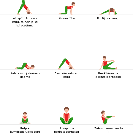
Alaspäin katsova
Kissan liike
Puolijakoasento
koira, toinen jalka
kohotettuna
Kahdeksanjalkainen
Alaspäin katsova
Henkilökunta-
asento
koira
asento kierteellä
Helppo
Tasapaino
Mukava veneasento
kyynärpäälukkoasento
perhosasennossa
1