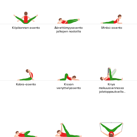
Kilpikonnan asento
Äärettömyysasento
Sfinksi-asento
jalkojen nostoilla
Kobra-asento
Kissan
Kriya
venyttelyasento
makuuasennossa
jalatoppauksella
suorana tuella 3