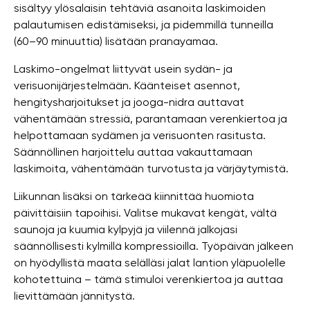
sisältyy ylösalaisin tehtäviä asanoita laskimoiden
palautumisen edistämiseksi, ja pidemmillä tunneilla
(60–90 minuuttia) lisätään pranayamaa.
Laskimo-ongelmat liittyvät usein sydän- ja
verisuonijärjestelmään. Käänteiset asennot,
hengitysharjoitukset ja jooga-nidra auttavat
vähentämään stressiä, parantamaan verenkiertoa ja
helpottamaan sydämen ja verisuonten rasitusta.
Säännöllinen harjoittelu auttaa vakauttamaan
laskimoita, vähentämään turvotusta ja värjäytymistä.
Liikunnan lisäksi on tärkeää kiinnittää huomiota
päivittäisiin tapoihisi. Valitse mukavat kengät, vältä
saunoja ja kuumia kylpyjä ja viilennä jalkojasi
säännöllisesti kylmillä kompressioilla. Työpäivän jälkeen
on hyödyllistä maata selälläsi jalat lantion yläpuolelle
kohotettuina – tämä stimuloi verenkiertoa ja auttaa
lievittämään jännitystä.