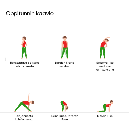
Oppitunnin kaavio
Rentouttava seisten
Lantion kierto
Seisomaliike
tehtäväkierto
seisten
sivuttain
kallistuksella
Laajennettu
Bent-Knee Stretch
Kissan liike
kolmioasento
Pose