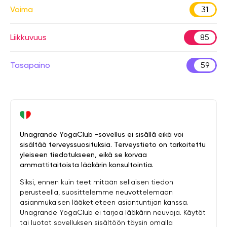
Voima
31
Liikkuvuus
85
Tasapaino
59
Unagrande YogaClub -sovellus ei sisällä eikä voi
sisältää terveyssuosituksia. Terveystieto on tarkoitettu
yleiseen tiedotukseen, eikä se korvaa
ammattitaitoista lääkärin konsultointia.
Siksi, ennen kuin teet mitään sellaisen tiedon
perusteella, suosittelemme neuvottelemaan
asianmukaisen lääketieteen asiantuntijan kanssa.
Unagrande YogaClub ei tarjoa lääkärin neuvoja. Käytät
tai luotat sovelluksen sisältöön täysin omalla