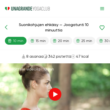
Suonikohjujen ehkäisy — Joogatunti 10
Valmiit oppitunnit
Suonikohjut
minuuttia
10 min
15 min
20 min
25 min
30 
8 asanaa
342 pistettä
47 kcal
Harjoittele videolla ·
10 min