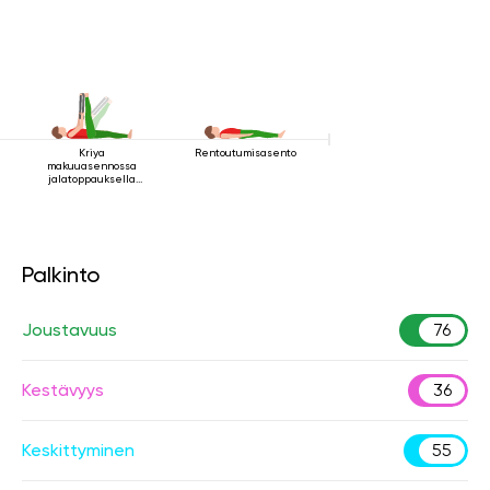
Kriya
Rentoutumisasento
makuuasennossa
jalatoppauksella
suorana tuella 3
Palkinto
Joustavuus
76
Kestävyys
36
Keskittyminen
55