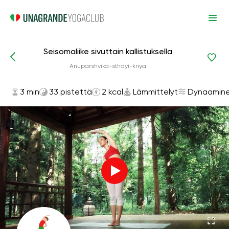
Seisomaliike sivuttain kallistuksella
Asanat ja harjoitukset
Lämmittelyt
Anuparshvika-sthayi-kriya
3 min
33 pistettä
2 kcal
Lämmittelyt
Dynaamin