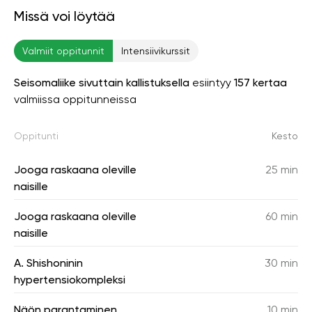
Missä voi löytää
Valmiit oppitunnit
Intensiivikurssit
Seisomaliike sivuttain kallistuksella
esiintyy
157 kertaa
valmiissa oppitunneissa
Oppitunti
Kesto
Jooga raskaana oleville
25 min
naisille
Jooga raskaana oleville
60 min
naisille
A. Shishoninin
30 min
hypertensiokompleksi
Näön parantaminen
10 min