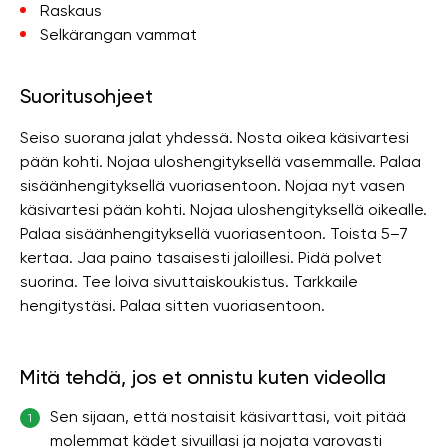
Raskaus
Selkärangan vammat
Suoritusohjeet
Seiso suorana jalat yhdessä. Nosta oikea käsivartesi
pään kohti. Nojaa uloshengityksellä vasemmalle. Palaa
sisäänhengityksellä vuoriasentoon. Nojaa nyt vasen
käsivartesi pään kohti. Nojaa uloshengityksellä oikealle.
Palaa sisäänhengityksellä vuoriasentoon. Toista 5–7
kertaa. Jaa paino tasaisesti jaloillesi. Pidä polvet
suorina. Tee loiva sivuttaiskoukistus. Tarkkaile
hengitystäsi. Palaa sitten vuoriasentoon.
Mitä tehdä, jos et onnistu kuten videolla
Sen sijaan, että nostaisit käsivarttasi, voit pitää
1
molemmat kädet sivuillasi ja nojata varovasti