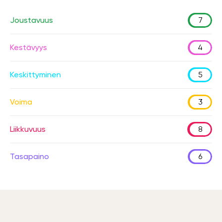
Joustavuus
7
Kestävyys
4
Keskittyminen
5
Voima
3
Liikkuvuus
8
Tasapaino
6