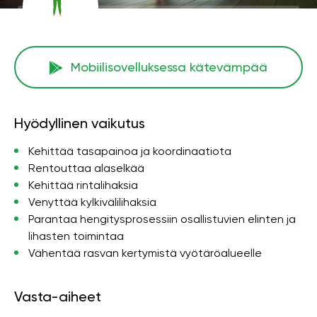
Mobiilisovelluksessa kätevämpää
Hyödyllinen vaikutus
Kehittää tasapainoa ja koordinaatiota
Rentouttaa alaselkää
Kehittää rintalihaksia
Venyttää kylkivälilihaksia
Parantaa hengitysprosessiin osallistuvien elinten ja
lihasten toimintaa
Vähentää rasvan kertymistä vyötäröalueelle
Vasta-aiheet