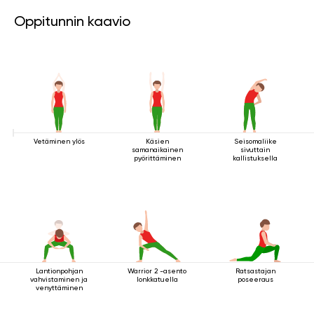
Oppitunnin kaavio
Vetäminen ylös
Käsien
Seisomaliike
samanaikainen
sivuttain
pyörittäminen
kallistuksella
Lantionpohjan
Warrior 2 -asento
Ratsastajan
vahvistaminen ja
lonkkatuella
poseeraus
venyttäminen