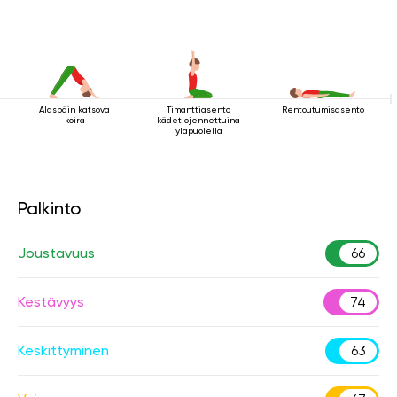
Alaspäin katsova
Timanttiasento
Rentoutumisasento
koira
kädet ojennettuina
yläpuolella
Palkinto
Joustavuus
66
Kestävyys
74
Keskittyminen
63