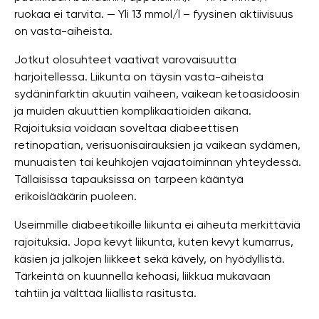
ruokaa ei tarvita. — Yli 13 mmol/l – fyysinen aktiivisuus
on vasta-aiheista.
Jotkut olosuhteet vaativat varovaisuutta
harjoitellessa. Liikunta on täysin vasta-aiheista
sydäninfarktin akuutin vaiheen, vaikean ketoasidoosin
ja muiden akuuttien komplikaatioiden aikana.
Rajoituksia voidaan soveltaa diabeettisen
retinopatian, verisuonisairauksien ja vaikean sydämen,
munuaisten tai keuhkojen vajaatoiminnan yhteydessä.
Tällaisissa tapauksissa on tarpeen kääntyä
erikoislääkärin puoleen.
Useimmille diabeetikoille liikunta ei aiheuta merkittäviä
rajoituksia. Jopa kevyt liikunta, kuten kevyt kumarrus,
käsien ja jalkojen liikkeet sekä kävely, on hyödyllistä.
Tärkeintä on kuunnella kehoasi, liikkua mukavaan
tahtiin ja välttää liiallista rasitusta.