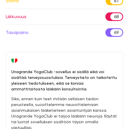
Voima
67
Liikkuvuus
68
Tasapaino
69
Unagrande YogaClub -sovellus ei sisällä eikä voi
sisältää terveyssuosituksia. Terveystieto on tarkoitettu
yleiseen tiedotukseen, eikä se korvaa
ammattitaitoista lääkärin konsultointia.
Siksi, ennen kuin teet mitään sellaisen tiedon
perusteella, suosittelemme neuvottelemaan
asianmukaisen lääketieteen asiantuntijan kanssa.
Unagrande YogaClub ei tarjoa lääkärin neuvoja. Käytät
tai luotat sovelluksen sisältöön täysin omalla
vastuullasi.