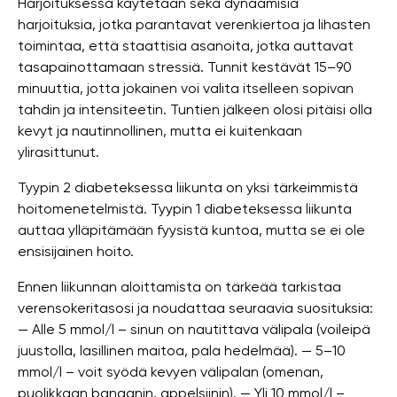
Harjoituksessa käytetään sekä dynaamisia
harjoituksia, jotka parantavat verenkiertoa ja lihasten
toimintaa, että staattisia asanoita, jotka auttavat
tasapainottamaan stressiä. Tunnit kestävät 15–90
minuuttia, jotta jokainen voi valita itselleen sopivan
tahdin ja intensiteetin. Tuntien jälkeen olosi pitäisi olla
kevyt ja nautinnollinen, mutta ei kuitenkaan
ylirasittunut.
Tyypin 2 diabeteksessa liikunta on yksi tärkeimmistä
hoitomenetelmistä. Tyypin 1 diabeteksessa liikunta
auttaa ylläpitämään fyysistä kuntoa, mutta se ei ole
ensisijainen hoito.
Ennen liikunnan aloittamista on tärkeää tarkistaa
verensokeritasosi ja noudattaa seuraavia suosituksia:
— Alle 5 mmol/l – sinun on nautittava välipala (voileipä
juustolla, lasillinen maitoa, pala hedelmää). — 5–10
mmol/l – voit syödä kevyen välipalan (omenan,
puolikkaan banaanin, appelsiinin). — Yli 10 mmol/l –