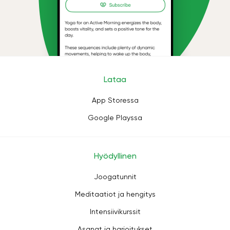
Lataa
App Storessa
Google Playssa
Hyödyllinen
Joogatunnit
Meditaatiot ja hengitys
Intensiivikurssit
Asanat ja harjoitukset