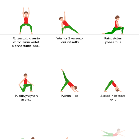
Ratsastaja asento
Warrior 2 -asento
Ratsastajan
varpaillaan kädet
lonkkatuella
poseeraus
ojennettuina pään
yläpuolella
Puolikyyhkynen
Pyörän liike
Alaspäin katsova
asento
koira