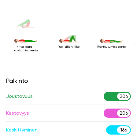
Puolisillan liike
Rentoutumisasento
Kriya-aura –
nukkumisasento
Palkinto
Joustavuus
206
Kestävyys
206
Keskittyminen
166