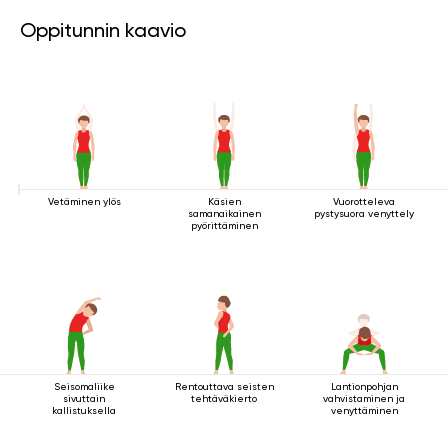
Oppitunnin kaavio
Vetäminen ylös
Käsien
Vuorotteleva
samanaikainen
pystysuora venyttely
pyörittäminen
Seisomaliike
Rentouttava seisten
Lantionpohjan
sivuttain
tehtäväkierto
vahvistaminen ja
kallistuksella
venyttäminen