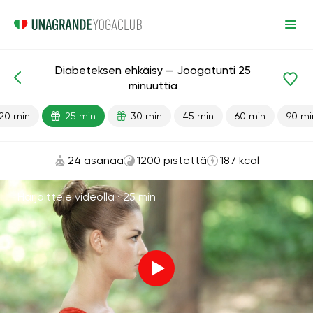
Diabeteksen ehkäisy — Joogatunti 25
Valmiit oppitunnit
Diabetes
minuuttia
20 min
25 min
30 min
45 min
60 min
90 mi
24 asanaa
1200 pistettä
187 kcal
Harjoittele videolla ·
25 min