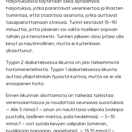
Harjoituksessa käytetään sekä dynaamisia
harjoituksia, jotka parantavat verenkiertoa ja lihasten
toimintaa, että staattisia asanoita, jotka auttavat
tasapainottamaan stressiä. Tunnit kestävät 15–90
minuuttia, jotta jokainen voi valita itselleen sopivan
tahdin ja intensiteetin. Tuntien jälkeen olosi pitäisi olla
kevyt ja nautinnollinen, mutta ei kuitenkaan
ylirasittunut.
Tyypin 2 diabeteksessa liikunta on yksi tärkeimmistä
hoitomenetelmistä. Tyypin 1 diabeteksessa liikunta
auttaa ylläpitämään fyysistä kuntoa, mutta se ei ole
ensisijainen hoito.
Ennen liikunnan aloittamista on tärkeää tarkistaa
verensokeritasosi ja noudattaa seuraavia suosituksia:
— Alle 5 mmol/l – sinun on nautittava välipala (voileipä
juustolla, lasillinen maitoa, pala hedelmää). — 5–10
mmol/l – voit syödä kevyen välipalan (omenan,
puolikkaan banaanin, appelsiinin). — Yli 10 mmol/l –