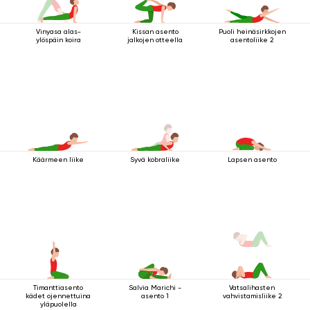
Vinyasa alas-
Kissan asento
Puoli heinäsirkkojen
ylöspäin koira
jalkojen otteella
asentoliike 2
Käärmeen liike
Syvä kobraliike
Lapsen asento
Timanttiasento
Salvia Marichi -
Vatsalihasten
kädet ojennettuina
asento 1
vahvistamisliike 2
yläpuolella