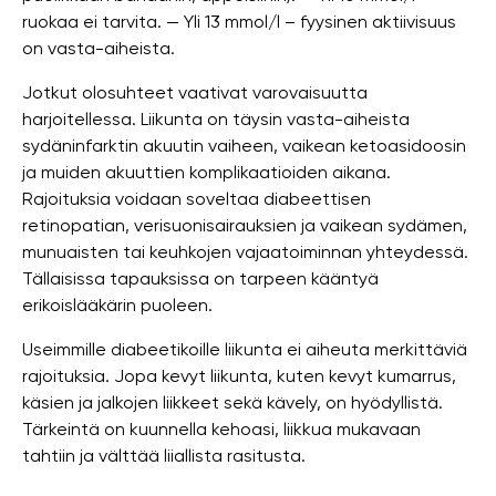
ruokaa ei tarvita. — Yli 13 mmol/l – fyysinen aktiivisuus
on vasta-aiheista.
Jotkut olosuhteet vaativat varovaisuutta
harjoitellessa. Liikunta on täysin vasta-aiheista
sydäninfarktin akuutin vaiheen, vaikean ketoasidoosin
ja muiden akuuttien komplikaatioiden aikana.
Rajoituksia voidaan soveltaa diabeettisen
retinopatian, verisuonisairauksien ja vaikean sydämen,
munuaisten tai keuhkojen vajaatoiminnan yhteydessä.
Tällaisissa tapauksissa on tarpeen kääntyä
erikoislääkärin puoleen.
Useimmille diabeetikoille liikunta ei aiheuta merkittäviä
rajoituksia. Jopa kevyt liikunta, kuten kevyt kumarrus,
käsien ja jalkojen liikkeet sekä kävely, on hyödyllistä.
Tärkeintä on kuunnella kehoasi, liikkua mukavaan
tahtiin ja välttää liiallista rasitusta.