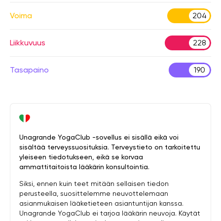
Voima
204
Liikkuvuus
228
Tasapaino
190
Unagrande YogaClub -sovellus ei sisällä eikä voi
sisältää terveyssuosituksia. Terveystieto on tarkoitettu
yleiseen tiedotukseen, eikä se korvaa
ammattitaitoista lääkärin konsultointia.
Siksi, ennen kuin teet mitään sellaisen tiedon
perusteella, suosittelemme neuvottelemaan
asianmukaisen lääketieteen asiantuntijan kanssa.
Unagrande YogaClub ei tarjoa lääkärin neuvoja. Käytät