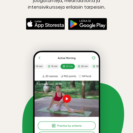
joogatunteja, meditaatioita ja
intensiivikursseja erilaisiin tarpeisiin.