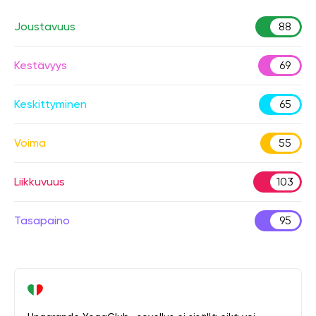
Joustavuus
88
Kestävyys
69
Keskittyminen
65
Voima
55
Liikkuvuus
103
Tasapaino
95