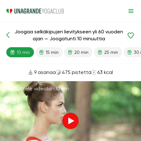
Joogaa selkäkipujen lievitykseen yli 60 vuoden
Valmiit oppitunnit
Ikä
ajan — Joogatunti 10 minuuttia
10 min
15 min
20 min
25 min
30 
9 asanaa
475 pistettä
63 kcal
Harjoittele videolla ·
10 min