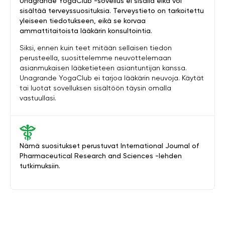
Unagrande YogaClub -sovellus ei sisällä eikä voi
sisältää terveyssuosituksia. Terveystieto on tarkoitettu
yleiseen tiedotukseen, eikä se korvaa
ammattitaitoista lääkärin konsultointia.
Siksi, ennen kuin teet mitään sellaisen tiedon
perusteella, suosittelemme neuvottelemaan
asianmukaisen lääketieteen asiantuntijan kanssa.
Unagrande YogaClub ei tarjoa lääkärin neuvoja. Käytät
tai luotat sovelluksen sisältöön täysin omalla
vastuullasi.
Nämä suositukset perustuvat International Journal of
Pharmaceutical Research and Sciences -lehden
tutkimuksiin.