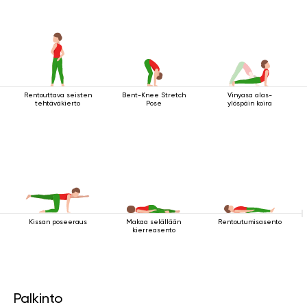
Rentouttava seisten
Bent-Knee Stretch
Vinyasa alas-
tehtäväkierto
Pose
ylöspäin koira
Kissan poseeraus
Makaa selällään
Rentoutumisasento
kierreasento
Palkinto