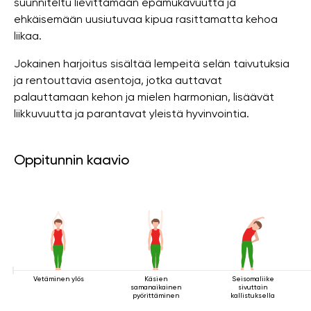
suunniteltu lievittämään epämukavuutta ja
ehkäisemään uusiutuvaa kipua rasittamatta kehoa
liikaa.
Jokainen harjoitus sisältää lempeitä selän taivutuksia
ja rentouttavia asentoja, jotka auttavat
palauttamaan kehon ja mielen harmonian, lisäävät
liikkuvuutta ja parantavat yleistä hyvinvointia.
Oppitunnin kaavio
Vetäminen ylös
Käsien
Seisomaliike
samanaikainen
sivuttain
pyörittäminen
kallistuksella